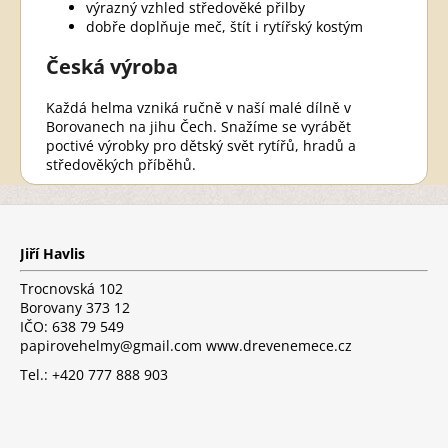
výrazný vzhled středověké přilby
dobře doplňuje meč, štít i rytířský kostým
Česká výroba
Každá helma vzniká ručně v naší malé dílně v
Borovanech na jihu Čech. Snažíme se vyrábět
poctivé výrobky pro dětský svět rytířů, hradů a
středověkých příběhů.
Z
á
p
Jiří Havlis
a
t
Trocnovská 102
í
Borovany 373 12
IČO: 638 79 549
papirovehelmy@gmail.com www.drevenemece.cz
Tel.: +420 777 888 903