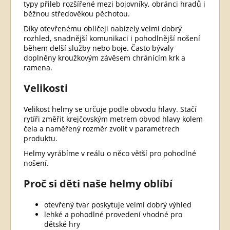
typy přileb rozšířené mezi bojovníky, obránci hradů i
běžnou středověkou pěchotou.
Díky otevřenému obličeji nabízely velmi dobrý
rozhled, snadnější komunikaci i pohodlnější nošení
během delší služby nebo boje. Často bývaly
doplněny kroužkovým závěsem chránícím krk a
ramena.
Velikosti
Velikost helmy se určuje podle obvodu hlavy. Stačí
rytíři změřit krejčovským metrem obvod hlavy kolem
čela a naměřený rozměr zvolit v parametrech
produktu.
Helmy vyrábíme v reálu o něco větší pro pohodlné
nošení.
Proč si děti naše helmy oblíbí
otevřený tvar poskytuje velmi dobrý výhled
lehké a pohodlné provedení vhodné pro
dětské hry