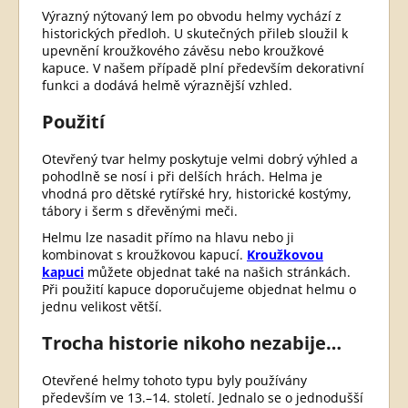
Výrazný nýtovaný lem po obvodu helmy vychází z
historických předloh. U skutečných přileb sloužil k
upevnění kroužkového závěsu nebo kroužkové
kapuce. V našem případě plní především dekorativní
funkci a dodává helmě výraznější vzhled.
Použití
Otevřený tvar helmy poskytuje velmi dobrý výhled a
pohodlně se nosí i při delších hrách. Helma je
vhodná pro dětské rytířské hry, historické kostýmy,
tábory i šerm s dřevěnými meči.
Helmu lze nasadit přímo na hlavu nebo ji
kombinovat s kroužkovou kapucí.
Kroužkovou
kapuci
můžete objednat také na našich stránkách.
Při použití kapuce doporučujeme objednat helmu o
jednu velikost větší.
Trocha historie nikoho nezabije…
Otevřené helmy tohoto typu byly používány
především ve 13.–14. století. Jednalo se o jednodušší