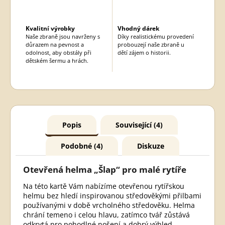
Kvalitní výrobky
Vhodný dárek
Naše zbraně jsou navrženy s
Díky realistickému provedení
důrazem na pevnost a
probouzejí naše zbraně u
odolnost, aby obstály při
dětí zájem o historii.
dětském šermu a hrách.
Popis
Související (4)
Podobné (4)
Diskuze
Otevřená helma „Šlap“ pro malé rytíře
Na této kartě Vám nabízíme otevřenou rytířskou
helmu bez hledí inspirovanou středověkými přilbami
používanými v době vrcholného středověku. Helma
chrání temeno i celou hlavu, zatímco tvář zůstává
odkrytá pro pohodlné nošení a dobrý výhled.