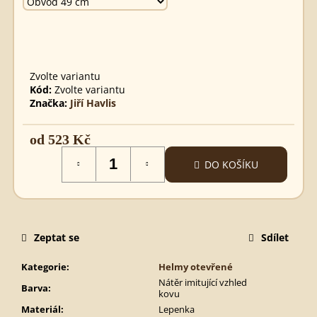
SPARTSKÝ
MEČ
STAVEBNICE
290
Kč
Zvolte variantu
Kód:
Zvolte variantu
Značka:
Jiří Havlis
od
523 Kč
Měrná
DO KOŠÍKU
cena:
Zeptat se
Sdílet
Kategorie
:
Helmy otevřené
Nátěr imitující vzhled
Barva
:
kovu
Materiál
:
Lepenka