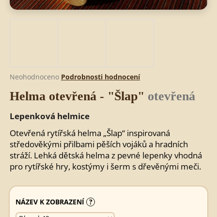
HLEDAT
D
Průměrné
Neohodnoceno
Podrobnosti hodnocení
o
hodnocení
Helma otevřená - "Šlap"
otevřená
produktu
p
je
o
0,0
Lepenková helmice
r
z
u
5
Otevřená rytířská helma „Šlap“ inspirovaná
č
hvězdiček.
středověkými přilbami pěších vojáků a hradních
u
stráží. Lehká dětská helma z pevné lepenky vhodná
j
pro rytířské hry, kostýmy i šerm s dřevěnými meči.
e
m
e
NÁZEV K ZOBRAZENÍ
?