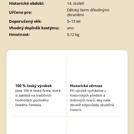
Historické období
:
14. století
Dětský šerm dřevěnými
Uřčeno pro
:
zbraněmi
Doporučený věk
:
5–15 let
Vhodný doplněk kostýmu
:
ano
Hmotnost
:
0,12 kg
100 % český výrobek
Historická věrnost
Jsme 100 % česká firma, která
Při výrobě vycházíme z
si zakládá na tradičních
historických předloh a
hodnotách poctivého
dobových tvarů, aby naše
českého řemesla.
zbraně odpovídaly skutečné
historii.