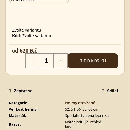
MEČ
TEMPLÁŘSKÝ
STAVEBNICE
STAVEBNICE
320
Kč
Zvolte variantu
Kód:
Zvolte variantu
od
620 Kč
Měrná
DO KOŠÍKU
cena:
Zeptat se
Sdílet
Kategorie
:
Helmy otevřené
Velikost helmy
:
52; 54; 56; 58; 60 cm
Materiál
:
Speciální tvrzená lepenka
Nátěr imitující vzhled
Barva
:
kovu