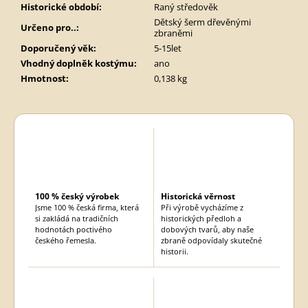
Historické období
:
Raný středověk
Dětský šerm dřevěnými
Určeno pro..
:
zbraněmi
Doporučený věk
:
5-15let
Vhodný doplněk kostýmu
:
ano
Hmotnost
:
0,138 kg
100 % český výrobek
Historická věrnost
Jsme 100 % česká firma, která
Při výrobě vycházíme z
si zakládá na tradičních
historických předloh a
hodnotách poctivého
dobových tvarů, aby naše
českého řemesla.
zbraně odpovídaly skutečné
historii.