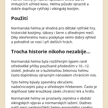
imitujících vzhled kovu. Helma působí výrazně a
dobře doplňuje rytířský i vikingský kostým.
Použití
Normanská helma je vhodná pro dětské rytířské hry,
historické kostýmy, tábory i šerm s dřevěnými meči.
Díky otevřenému tvaru poskytuje velmi dobrý výhled
a pohodlně se nosí i při delších hrách.
Trocha historie nikoho nezabije…
Normanská helma byla rozšířeným typem raně
středověké přilby používané především v 10.–12.
století. Jednalo se o kuželovitou železnou helmu
často doplněnou výrazným nánoskem chránícím nos.
Tyto helmy bývaly zpevněny obručemi,
nadočnicovými pásy a středovým hřebenem. Často je
doplňoval také kroužkový závěs chránící krk a hrdlo.
Normanské helmy se proslavily zejména v období
vikingských výprav a normanských tažení. Dodnes
patří mezi nejikoničtější helmy evropského raného