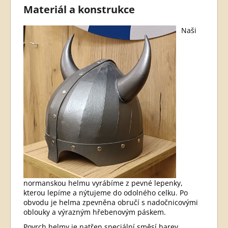
Materiál a konstrukce
Naši
normanskou helmu vyrábíme z pevné lepenky,
kterou lepíme a nýtujeme do odolného celku. Po
obvodu je helma zpevněna obručí s nadočnicovými
oblouky a výrazným hřebenovým páskem.
Povrch helmy je natřen speciální směsí barev