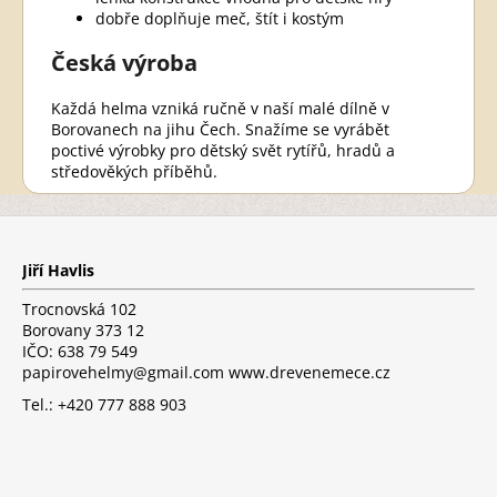
dobře doplňuje meč, štít i kostým
Česká výroba
Každá helma vzniká ručně v naší malé dílně v
Borovanech na jihu Čech. Snažíme se vyrábět
poctivé výrobky pro dětský svět rytířů, hradů a
středověkých příběhů.
Z
á
p
Jiří Havlis
a
t
Trocnovská 102
í
Borovany 373 12
IČO: 638 79 549
papirovehelmy@gmail.com www.drevenemece.cz
Tel.: +420 777 888 903