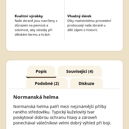
Kvalitní výrobky
Vhodný dárek
Naše zbraně jsou navrženy s
Díky realistickému provedení
důrazem na pevnost a
probouzejí naše zbraně u
odolnost, aby obstály při
dětí zájem o historii.
dětském šermu a hrách.
Popis
Související (4)
Podobné (2)
Diskuze
Normanská helma
Normanská helma patří mezi nejznámější přilby
raného středověku. Typický kuželovitý tvar
poskytoval dobrou ochranu hlavy a zároveň
ponechával válečníkovi velmi dobrý výhled při boji.