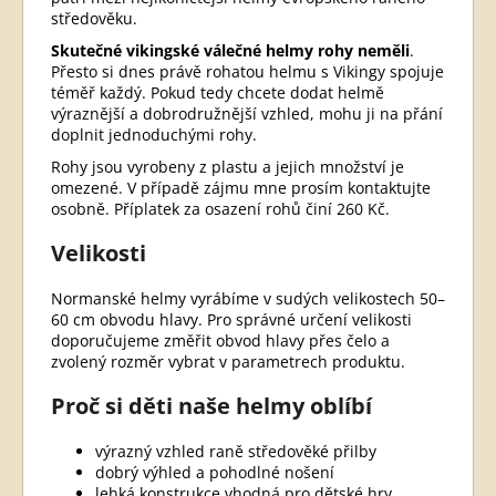
středověku.
Skutečné vikingské válečné helmy rohy neměli
.
Přesto si dnes právě rohatou helmu s Vikingy spojuje
téměř každý. Pokud tedy chcete dodat helmě
výraznější a dobrodružnější vzhled, mohu ji na přání
doplnit jednoduchými rohy.
Rohy jsou vyrobeny z plastu a jejich množství je
omezené. V případě zájmu mne prosím kontaktujte
osobně. Příplatek za osazení rohů činí 260 Kč.
Velikosti
Normanské helmy vyrábíme v sudých velikostech 50–
60 cm obvodu hlavy. Pro správné určení velikosti
doporučujeme změřit obvod hlavy přes čelo a
zvolený rozměr vybrat v parametrech produktu.
Proč si děti naše helmy oblíbí
výrazný vzhled raně středověké přilby
dobrý výhled a pohodlné nošení
lehká konstrukce vhodná pro dětské hry