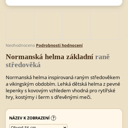
HLEDAT
D
Průměrné
Neohodnoceno
Podrobnosti hodnocení
o
hodnocení
Normanská helma základní
raně
produktu
p
je
o
středověká
0,0
r
z
u
Normanská helma inspirovaná raným středověkem
5
č
hvězdiček.
a vikingským obdobím. Lehká dětská helma z pevné
u
lepenky s kovovým vzhledem vhodná pro rytířské
j
hry, kostýmy i šerm s dřevěnými meči.
e
m
e
NÁZEV K ZOBRAZENÍ
?