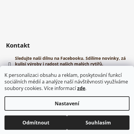
Kontakt
Sledujte naši dílnu na Facebooku. Sdílíme novinky, zá
kulisí výroby i radost našich malých rytířů.
https://www.youtube.com/@papirovehelmy
K personalizaci obsahu a reklam, poskytování funkcí
sociálních médií a analýze naší návštěvnosti využíváme
soubory cookies. Více informací
zde
.
Nastavení
Vytvořil Shoptet
Copyright 2026
Dřevěné meče
. Všechna práva vyhrazena.
Odmítnout
Souhlasím
Upravit nastavení cookies