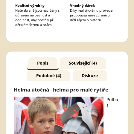
Kvalitní výrobky
Vhodný dárek
Naše zbraně jsou navrženy s
Díky realistickému provedení
důrazem na pevnost a
probouzejí naše zbraně u
odolnost, aby obstály při
dětí zájem o historii.
dětském šermu a hrách.
Popis
Související (4)
Podobné (4)
Diskuze
Helma útočná - helma pro malé rytíře
Přilba
s