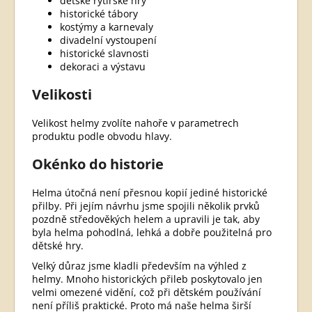
dětské rytířské hry
historické tábory
kostýmy a karnevaly
divadelní vystoupení
historické slavnosti
dekoraci a výstavu
Velikosti
Velikost helmy zvolíte nahoře v parametrech
produktu podle obvodu hlavy.
Okénko do historie
Helma útočná není přesnou kopií jediné historické
přilby. Při jejím návrhu jsme spojili několik prvků
pozdně středověkých helem a upravili je tak, aby
byla helma pohodlná, lehká a dobře použitelná pro
dětské hry.
Velký důraz jsme kladli především na výhled z
helmy. Mnoho historických přileb poskytovalo jen
velmi omezené vidění, což při dětském používání
není příliš praktické. Proto má naše helma širší