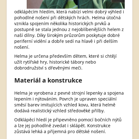
odklápěcím hledím, která nabízí velmi dobrý výhled i
pohodlné nošení při dětských hrách. Helma útočná
vznikla spojením několika historických prvků a
postupně se stala jednou z nejoblíbenějších helem z
naší dílny. Díky širokým průzorům poskytuje dobré
periferní vidění a dobře sedí na hlavě i při delším
nošení.
Helma je určena především dětem, které si chtějí
užít rytířské hry, historické tábory nebo
dobrodružství s dřevěnými meči.
Materiál a konstrukce
Helma je vyrobena z pevné strojní lepenky a spojena
lepením i nýtováním. Povrch je upraven speciální
směsí barev imitujících vzhled kovu, která helmě
dodává realistický vzhled středověké přilby.
Odklápěcí hledí je připevněno pomocí bočních nýtů
a lze jej pohodlně zvedat i sklápět. Konstrukce
zůstává lehká a příjemná pro dětské nošení.