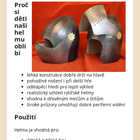
Proč
si
děti
naši
hel
mu
oblí
bí
lehká konstrukce dobře drží na hlavě
pohodlné nošení i při delší hře
odklápěcí hledí pro lepší výhled
realistický vzhled rytířské helmy
vhodná k dřevěným mečům a štítům
široké průzory umožňují dobré periferní vidění
Použití
Helma je vhodná pro: