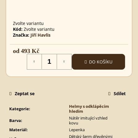
MEČ
MICHAEL
BEZBARVÝ
495
Zvolte variantu
Kč
Kód:
Zvolte variantu
Značka:
Jiří Havlis
od
493 Kč
Měrná
DO KOŠÍKU
cena:
Zeptat se
Sdílet
Helmy s odklápěcím
Kategorie
:
hledím
Nátěr imitující vzhled
Barva
:
kovu
Materiál
:
Lepenka
Dětský šerm dřevěnými