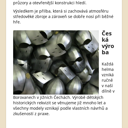
průzory a otevřenější konstrukci hledí.
Výsledkem je přilba, která si zachovává atmosféru
středověké zbroje a zároveň se dobře nosí při běžné
hře.
Čes
ká
výro
ba
Každá
helma
vzniká
ručně
v naší
dílně v
Borovanech v jižních Čechách. Výrobě dětských
historických rekvizit se věnujeme již mnoho let a
všechny modely vznikají podle vlastních návrhů a
zkušeností z praxe.