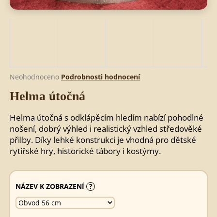
HLEDAT
D
Průměrné
Neohodnoceno
Podrobnosti hodnocení
o
hodnocení
Helma útočná
produktu
p
je
o
0,0
r
Helma útočná s odklápěcím hledím nabízí pohodlné
z
u
nošení, dobrý výhled i realistický vzhled středověké
5
č
přilby. Díky lehké konstrukci je vhodná pro dětské
hvězdiček.
u
rytířské hry, historické tábory i kostýmy.
j
e
m
NÁZEV K ZOBRAZENÍ
?
e