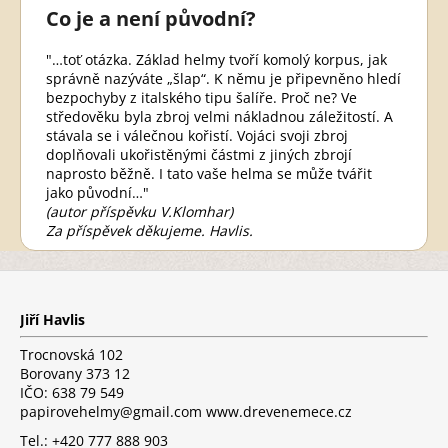
Co je a není původní?
"…toť otázka. Základ helmy tvoří komolý korpus, jak
správně nazýváte „šlap“. K němu je připevněno hledí
bezpochyby z italského tipu šalíře. Proč ne? Ve
středověku byla zbroj velmi nákladnou záležitostí. A
stávala se i válečnou kořistí. Vojáci svoji zbroj
doplňovali ukořistěnými částmi z jiných zbrojí
naprosto běžně. I tato vaše helma se může tvářit
jako původní…"
(autor příspěvku V.Klomhar)
Za příspěvek děkujeme. Havlis.
Z
á
p
Jiří Havlis
a
t
Trocnovská 102
í
Borovany 373 12
IČO: 638 79 549
papirovehelmy@gmail.com www.drevenemece.cz
Tel.: +420 777 888 903