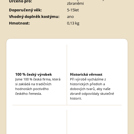
Určeno pro
:
zbraněmi
Doporučený věk
:
5-15let
Vhodný doplněk kostýmu
:
ano
Hmotnost
:
0,13 kg
100 % český výrobek
Historická věrnost
Jsme 100 % česká firma, která
Při výrobě vycházíme z
si zakládá na tradičních
historických předloh a
hodnotách poctivého
dobových tvarů, aby naše
českého řemesla.
zbraně odpovídaly skutečné
historii.