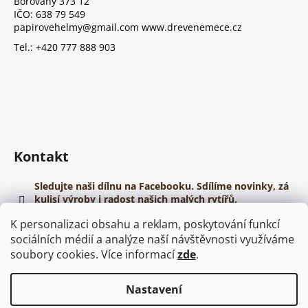
Borovany 373 12
SCIMITAR
IČO: 638 79 549
MALÝ
papirovehelmy@gmail.com www.drevenemece.cz
560
Kč
Tel.: +420 777 888 903
Kontakt
Sledujte naši dílnu na Facebooku. Sdílíme novinky, zá
kulisí výroby i radost našich malých rytířů.
https://www.youtube.com/@papirovehelmy
K personalizaci obsahu a reklam, poskytování funkcí
sociálních médií a analýze naší návštěvnosti využíváme
soubory cookies. Více informací
zde
.
Nastavení
Vytvořil Shoptet