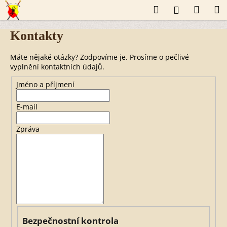
K
Přejít
Hledat
Náku
M
Přihlášení
o
na
š
obsah
Zpět
Zpět
košík
í
Kontakty
k
C
Máte nějaké otázky? Zodpovíme je. Prosíme o pečlivé
o
vyplnění kontaktních údajů.
p
o
Jméno a příjmení
t
ř
e
E-mail
b
u
Zpráva
j
e
t
e
n
a
j
í
t
?
Bezpečnostní kontrola