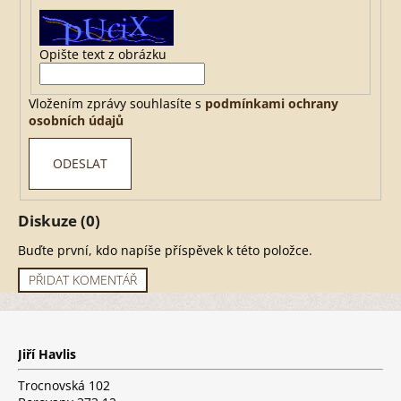
Opište text z obrázku
HLEDAT
Vložením zprávy souhlasíte s
podmínkami ochrany
osobních údajů
D
o
ODESLAT
p
o
r
Diskuze (0)
u
Buďte první, kdo napíše příspěvek k této položce.
č
u
PŘIDAT KOMENTÁŘ
j
e
Z
á
m
p
e
Jiří Havlis
a
t
Trocnovská 102
í