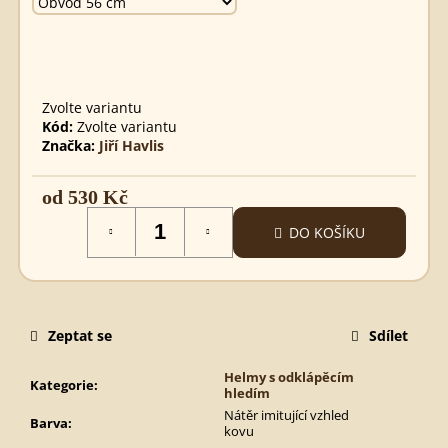
LHANG
920
Kč
Zvolte variantu
Kód:
Zvolte variantu
Značka:
Jiří Havlis
od
530 Kč
Měrná
DO KOŠÍKU
cena:
Zeptat se
Sdílet
Helmy s odklápěcím
Kategorie
:
hledím
Nátěr imitující vzhled
Barva
:
kovu