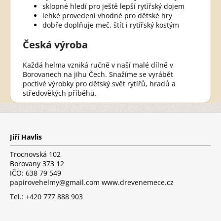
sklopné hledí pro ještě lepší rytířský dojem
lehké provedení vhodné pro dětské hry
dobře doplňuje meč, štít i rytířský kostým
Česká výroba
Každá helma vzniká ručně v naší malé dílně v
Borovanech na jihu Čech. Snažíme se vyrábět
poctivé výrobky pro dětský svět rytířů, hradů a
středověkých příběhů.
Z
á
p
Jiří Havlis
a
t
Trocnovská 102
í
Borovany 373 12
IČO: 638 79 549
papirovehelmy@gmail.com www.drevenemece.cz
Tel.: +420 777 888 903