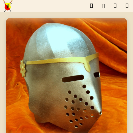
K
Přejít
Hledat
Náku
M
Přihlášení
o
na
š
obsah
Zpět
Zpět
košík
í
k
C
o
p
o
t
ř
e
b
u
j
e
t
e
n
a
j
í
t
?