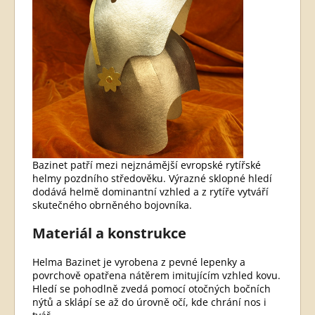
Bazinet patří mezi nejznámější evropské rytířské
helmy pozdního středověku. Výrazné sklopné hledí
dodává helmě dominantní vzhled a z rytíře vytváří
skutečného obrněného bojovníka.
Materiál a konstrukce
Helma Bazinet je vyrobena z pevné lepenky a
povrchově opatřena nátěrem imitujícím vzhled kovu.
Hledí se pohodlně zvedá pomocí otočných bočních
nýtů a sklápí se až do úrovně očí, kde chrání nos i