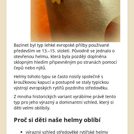
Bazinet byl typ lehké evropské přilby používané
především ve 13.–15. století. Původně se jednalo o
otevřenou helmu, která byla později doplněna
sklopným hledím připevněným po stranách pomocí
čepů nebo nýtů.
Helmy tohoto typu se často nosily společně s
kroužkovou kapucí a postupně se staly typickou
výstrojí evropských rytířů pozdního středověku.
Z mnoha historických variant vyrábíme právě tento
typ pro jeho výrazný a dominantní vzhled, který si
děti velmi oblíbily.
Proč si děti naše helmy oblíbí
výrazný vzhled středověké rytířské helmy