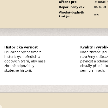
Uřčeno pro
:
Dekoraci 
Doporučený věk
:
10–16 let
Vhodný doplněk
ano
kostýmu
:
Historická věrnost
Kvalitní výrob
Při výrobě vycházíme z
Naše zbraně jso
historických předloh a
navrženy s důra
dobových tvarů, aby naše
pevnost a odolno
zbraně odpovídaly
obstály při děts
skutečné historii.
šermu a hrách.