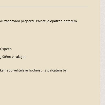
při zachování proporcí. Palcát je opatřen nátěrem
á úspěch.
ištěno v rukojeti.
cké nebo velitelské hodnosti. S palcátem byl