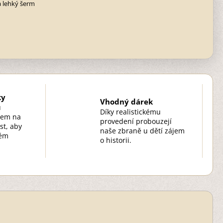
a lehký šerm
ky
Vhodný dárek
u
Díky realistickému
zem na
provedení probouzejí
st, aby
naše zbraně u dětí zájem
kém
o historii.