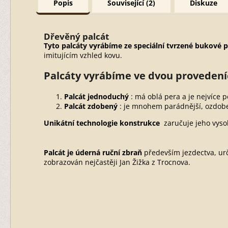
Popis
Související (2)
Diskuze
Dřevěný palcát
Tyto palcáty vyrábíme ze speciální tvrzené bukové 
imitujícím vzhled kovu.
Palcáty vyrábíme ve dvou provedení
Palcát jednoduchý
: má oblá pera a je nejvíce 
Palcát zdobený
: je mnohem parádnější, ozdobe
Unikátní technologie konstrukce
zaručuje jeho vyso
Palcát je úderná ruční zbraň
především jezdectva, urč
zobrazován nejčastěji Jan Žižka z Trocnova.