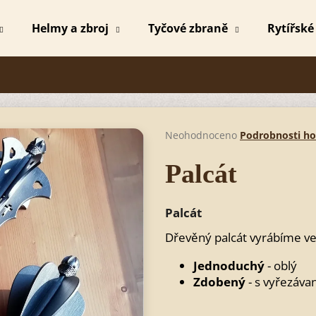
Helmy a zbroj
Tyčové zbraně
Rytířské
Co potřebujete najít?
HLEDAT
Průměrné
Neohodnoceno
Podrobnosti h
hodnocení
produktu
Palcát
je
Doporučujeme
0,0
z
Palcát
5
hvězdiček.
Dřevěný palcát vyrábíme v
Jednoduchý
- oblý
Zdobený
- s vyřezáv
MEČ MICHAEL
MEČ MICHAEL