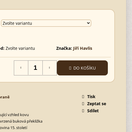
d:
Zvolte variantu
Značka:
Jiří Havlis
DO KOŠÍKU
Tisk
braně
Zeptat se
Sdílet
ující vzhled kovu
tvrzená buková překližka
vina 15. století