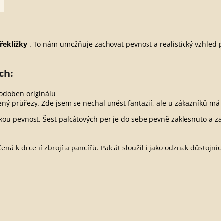
překližky
. To nám umožňuje zachovat pevnost a realistický vzhled 
ch:
podoben originálu
ný průřezy. Zde jsem se nechal unést fantazií, ale u zákazníků m
kou pevnost. Šest palcátových per je do sebe pevně zaklesnuto a zaj
ená k drcení zbrojí a pancířů. Palcát sloužil i jako odznak důstojni