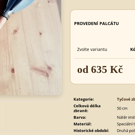
620 Kč
495 Kč
PROVEDENÍ PALCÁTU
Zvolte variantu
Kó
od
635 Kč
Měrná
cena:
Kategorie
:
Tyčové z
Celková délka
50 cm
zbraně
:
Barva
:
Nátěr imit
Materiál
:
Speciální 
Historické období
:
Druhá polo