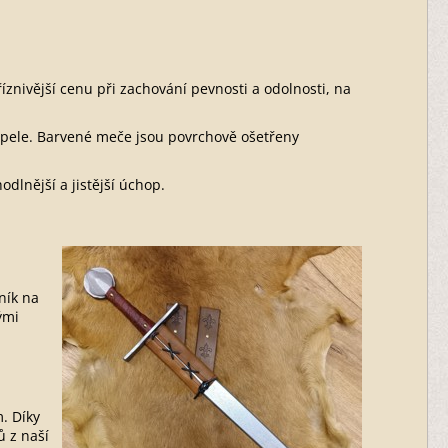
znivější cenu při zachování pevnosti a odolnosti, na
čepele. Barvené meče jsou povrchově ošetřeny
dlnější a jistější úchop.
ník na
ými
. Díky
 z naší