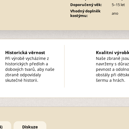
Doporučený věk
:
5–15 let
Vhodný doplněk
ano
kostýmu
:
Historická věrnost
Kvalitní výrob
Při výrobě vycházíme z
Naše zbraně jso
historických předloh a
navrženy s důra
dobových tvarů, aby naše
pevnost a odolno
zbraně odpovídaly
obstály při děts
skutečné historii.
šermu a hrách.
4)
Diskuze