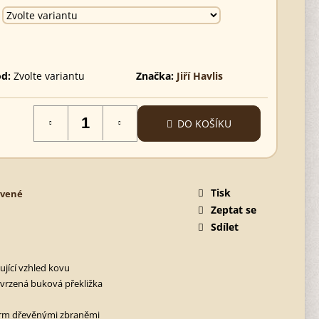
d:
Zvolte variantu
Značka:
Jiří Havlis
DO KOŠÍKU
Tisk
rvené
Zeptat se
Sdílet
ující vzhled kovu
tvrzená buková překližka
rm dřevěnými zbraněmi