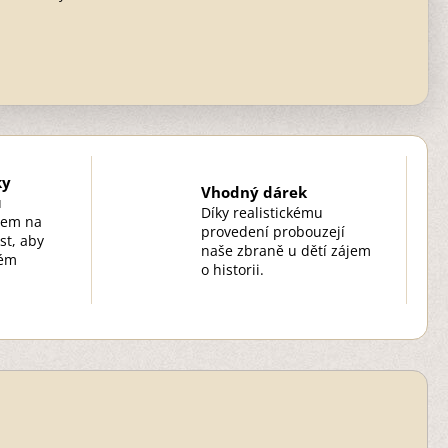
ky
Vhodný dárek
u
Díky realistickému
zem na
provedení probouzejí
st, aby
naše zbraně u dětí zájem
kém
o historii.