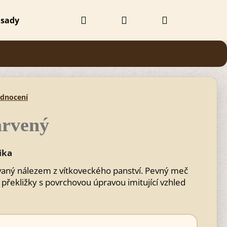
Hledat
Přihlášení
Nákupní
 sady
Doplňky
Obchodní podmínky
Kontak
košík
odnocení
arvený
ika
vaný nálezem z vítkoveckého panství. Pevný meč
 překližky s povrchovou úpravou imitující vzhled
Následující
Č