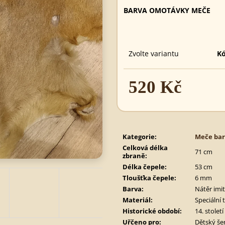
495 Kč
890 Kč
BARVA OMOTÁVKY MEČE
Zvolte variantu
Kó
520 Kč
Měrná
cena:
Kategorie
:
Meče ba
Celková délka
71 cm
zbraně
:
Délka čepele
:
53 cm
Tloušťka čepele
:
6 mm
Barva
:
Nátěr imit
Materiál
:
Speciální 
Historické období
:
14. století
Uřčeno pro
:
Dětský še