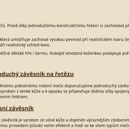
čů. Právě díky jednoduššímu konstrukčnímu řešení si zachovává pří
 která umožňuje zachovat vysokou pevnost při realistickém tvaru 
ří realistický vzhled kovu.
běžné dětské hře i šermu. Rukojeť omotaná koženkou poskytuje poho
oduchý závěsník na řetězu
dlnému pobočnému nošení meče doporučujeme jednoduchý závěs
 vyroben z tenké kůže a k opasku se připevňuje dvěma očky spojen
ivním řetězem.
sní závěsník
 závěsník je vyroben ze silné kůže a doplněn výraznějším zdobením
ímu provedení působí velmi efektně a hodí se ke všem typům mečů