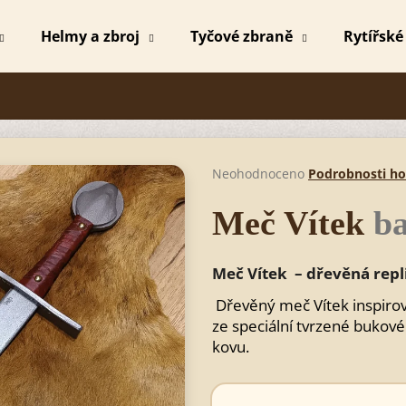
Helmy a zbroj
Tyčové zbraně
Rytířské
Co potřebujete najít?
HLEDAT
Průměrné
Neohodnoceno
Podrobnosti h
hodnocení
produktu
Meč Vítek
b
je
Doporučujeme
0,0
z
Meč Vítek – dřevěná repl
5
hvězdiček.
Dřevěný meč Vítek inspiro
ze speciální tvrzené bukové
kovu.
MEČ MICHAEL BEZBARVÝ
SPARTSKÝ ME