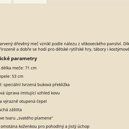
arvený dřevěný meč vznikl podle nálezu z vítkoveckého panství. 
řirozeně a dobře se hodí pro dětské rytířské hry, tábory i kostýmové
ické parametry
 délka meče: 71 cm
epele: 53 cm
l: speciální tvrzená buková překližka
vá úprava imitující vzhled kovu
a výrazně otupená čepel
chá záštita
 ve tvaru „svatého plamene“
 omotána koženkou pro pohodlný a jistý úchop