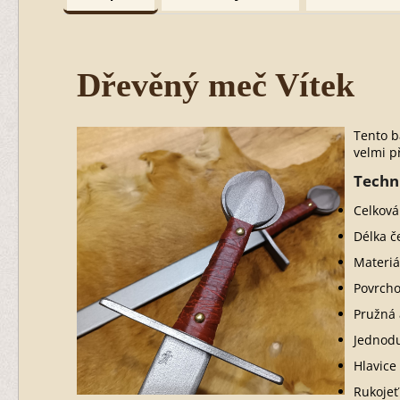
Dřevěný meč Vítek
Tento b
velmi p
Techn
Celková
Délka č
Materiá
Povrcho
Pružná 
Jednodu
Hlavice
Rukojeť