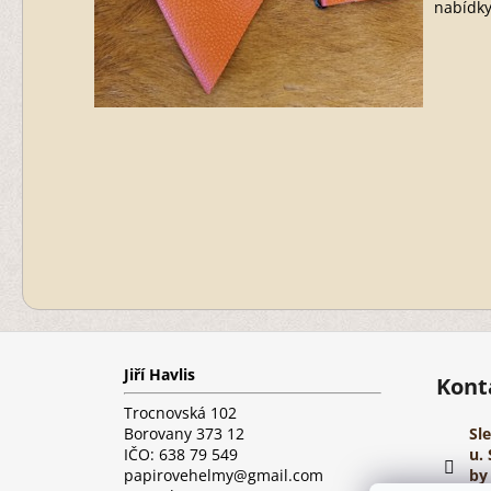
nabídky
Z
á
Jiří Havlis
p
Kont
a
Trocnovská 102
t
Borovany 373 12
Sl
í
IČO: 638 79 549
u. 
papirovehelmy@gmail.com
by 