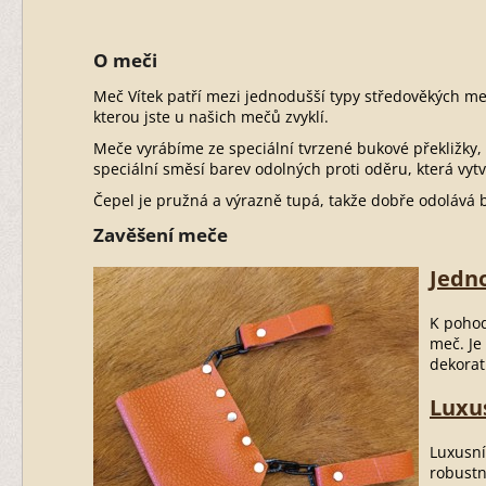
O meči
Meč Vítek patří mezi jednodušší typy středověkých me
kterou jste u našich mečů zvyklí.
Meče vyrábíme ze speciální tvrzené bukové překližky,
speciální směsí barev odolných proti oděru, která vytvá
Čepel je pružná a výrazně tupá, takže dobře odolává 
Zavěšení meče
Jedn
K poho
meč. Je
dekorat
Luxu
Luxusní
robustn