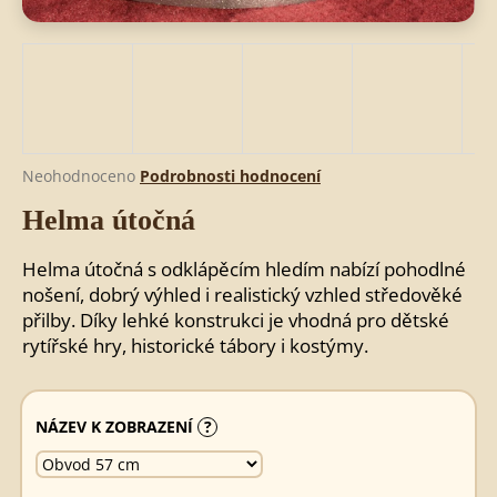
HLEDAT
D
Průměrné
Neohodnoceno
Podrobnosti hodnocení
o
hodnocení
Helma útočná
produktu
p
je
o
0,0
r
Helma útočná s odklápěcím hledím nabízí pohodlné
z
u
nošení, dobrý výhled i realistický vzhled středověké
5
č
přilby. Díky lehké konstrukci je vhodná pro dětské
hvězdiček.
u
rytířské hry, historické tábory i kostýmy.
j
e
m
NÁZEV K ZOBRAZENÍ
?
e