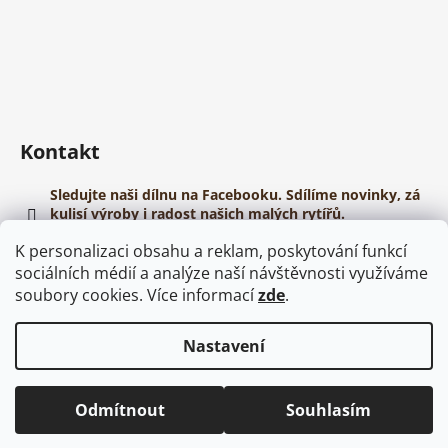
Kontakt
Sledujte naši dílnu na Facebooku. Sdílíme novinky, zá
kulisí výroby i radost našich malých rytířů.
https://www.youtube.com/@papirovehelmy
K personalizaci obsahu a reklam, poskytování funkcí
sociálních médií a analýze naší návštěvnosti využíváme
soubory cookies. Více informací
zde
.
Nastavení
Vytvořil Shoptet
Copyright 2026
Dřevěné meče
. Všechna práva vyhrazena.
Odmítnout
Souhlasím
Upravit nastavení cookies