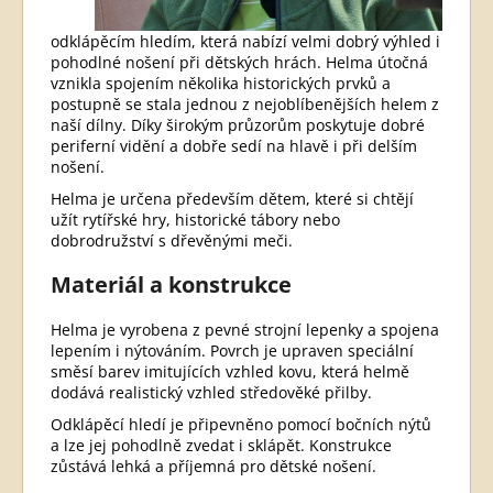
odklápěcím hledím, která nabízí velmi dobrý výhled i
pohodlné nošení při dětských hrách. Helma útočná
vznikla spojením několika historických prvků a
postupně se stala jednou z nejoblíbenějších helem z
naší dílny. Díky širokým průzorům poskytuje dobré
periferní vidění a dobře sedí na hlavě i při delším
nošení.
Helma je určena především dětem, které si chtějí
užít rytířské hry, historické tábory nebo
dobrodružství s dřevěnými meči.
Materiál a konstrukce
Helma je vyrobena z pevné strojní lepenky a spojena
lepením i nýtováním. Povrch je upraven speciální
směsí barev imitujících vzhled kovu, která helmě
dodává realistický vzhled středověké přilby.
Odklápěcí hledí je připevněno pomocí bočních nýtů
a lze jej pohodlně zvedat i sklápět. Konstrukce
zůstává lehká a příjemná pro dětské nošení.