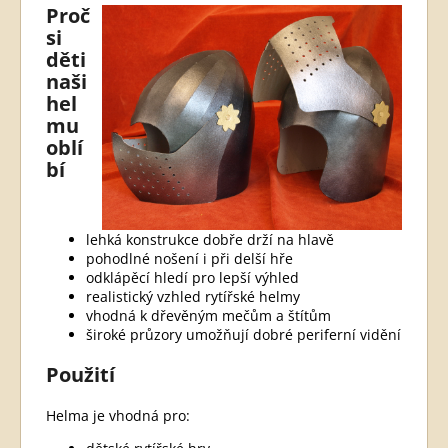
Proč
si
děti
naši
hel
mu
oblí
bí
lehká konstrukce dobře drží na hlavě
pohodlné nošení i při delší hře
odklápěcí hledí pro lepší výhled
realistický vzhled rytířské helmy
vhodná k dřevěným mečům a štítům
široké průzory umožňují dobré periferní vidění
Použití
Helma je vhodná pro: