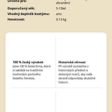
Určeno pro
:
zbraněmi
Doporučený věk
:
5-15let
Vhodný doplněk kostýmu
:
ano
Hmotnost
:
0,13 kg
100 % český výrobek
Historická věrnost
Jsme 100 % česká firma, která
Při výrobě vycházíme z
si zakládá na tradičních
historických předloh a
hodnotách poctivého
dobových tvarů, aby naše
českého řemesla.
zbraně odpovídaly skutečné
historii.