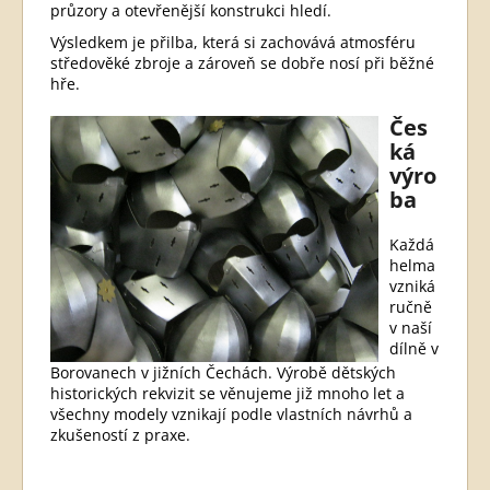
průzory a otevřenější konstrukci hledí.
Výsledkem je přilba, která si zachovává atmosféru
středověké zbroje a zároveň se dobře nosí při běžné
hře.
Čes
ká
výro
ba
Každá
helma
vzniká
ručně
v naší
dílně v
Borovanech v jižních Čechách. Výrobě dětských
historických rekvizit se věnujeme již mnoho let a
všechny modely vznikají podle vlastních návrhů a
zkušeností z praxe.