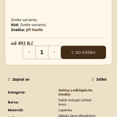
SPARTSKÝ
MEČ
890
Kč
Zvolte variantu
Kód:
Zvolte variantu
Značka:
Jiří Havlis
od
493 Kč
Měrná
DO KOŠÍKU
cena:
Zeptat se
Sdílet
Helmy s odklápěcím
Kategorie
:
hledím
Nátěr imitující vzhled
Barva
:
kovu
Materiál
:
Lepenka
Dětský šerm dřevěnými