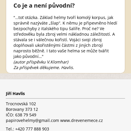
Co je a není původní?
"…toť otázka. Základ helmy tvoří komolý korpus, jak
správně nazýváte „šlap“. K němu je připevněno hledí
bezpochyby z italského tipu šalíře. Proč ne? Ve
středověku byla zbroj velmi nákladnou záležitostí. A
stávala se i válečnou kořistí. Vojáci svoji zbroj
doplňovali ukořistěnými částmi z jiných zbrojí
naprosto běžně. I tato vaše helma se může tvářit
jako původní…"
(autor příspěvku V.Klomhar)
Za příspěvek děkujeme. Havlis.
Z
á
p
Jiří Havlis
a
t
Trocnovská 102
í
Borovany 373 12
IČO: 638 79 549
papirovehelmy@gmail.com www.drevenemece.cz
Tel.: +420 777 888 903