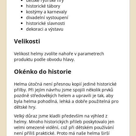
dětské rytířské hry
historické tábory
kostýmy a karnevaly
divadelní vystoupení
historické slavnosti
dekoraci a výstavu
Velikosti
Velikost helmy zvolíte nahoře v parametrech
produktu podle obvodu hlavy.
Okénko do historie
Helma útočná není přesnou kopií jediné historické
přilby. Při jejím návrhu jsme spojili několik prvků
pozdně středověkých helem a upravili je tak, aby
byla helma pohodlná, lehká a dobře použitelná pro
dětské hry.
Velký důraz jsme kladli především na výhled z
helmy. Mnoho historických přileb poskytovalo jen
velmi omezené vidění, což při dětském používání
není příliš praktické. Proto má naše helma širší