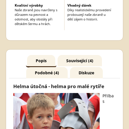
Kvalitní výrobky
Vhodný dárek
Naše zbraně jsou navrženy s
Díky realistickému provedení
důrazem na pevnost a
probouzejí naše zbraně u
odolnost, aby obstály při
dětí zájem o historii.
dětském šermu a hrách.
Popis
Související (4)
Podobné (4)
Diskuze
Helma útočná - helma pro malé rytíře
Přilba
s