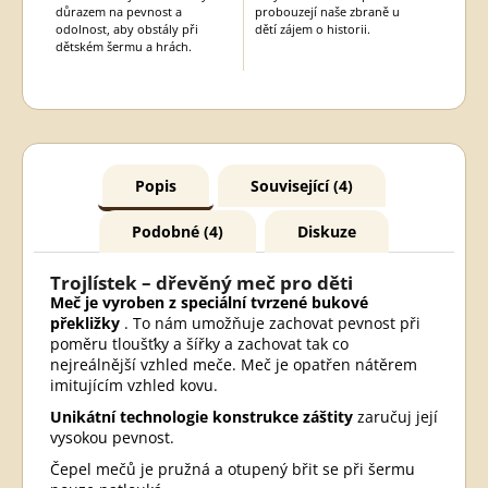
důrazem na pevnost a
probouzejí naše zbraně u
odolnost, aby obstály při
dětí zájem o historii.
dětském šermu a hrách.
Popis
Související (4)
Podobné (4)
Diskuze
Trojlístek – dřevěný meč pro děti
Meč je vyroben z speciální tvrzené bukové
překližky
. To nám umožňuje zachovat pevnost při
poměru tloušťky a šířky a zachovat tak co
nejreálnější vzhled meče. Meč je opatřen nátěrem
imitujícím vzhled kovu.
Unikátní technologie konstrukce záštity
zaručuj její
vysokou pevnost.
Čepel mečů je pružná a otupený břit se při šermu