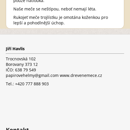
pouze natlouká.
Naše meče se neštípou, neboť nemají léta.
Rukojeť meče trojlístku je omotána koženkou pro
lepší a pohodlnější úchop.
Z
á
p
Jiří Havlis
a
t
Trocnovská 102
í
Borovany 373 12
IČO: 638 79 549
papirovehelmy@gmail.com www.drevenemece.cz
Tel.: +420 777 888 903
Kontakt