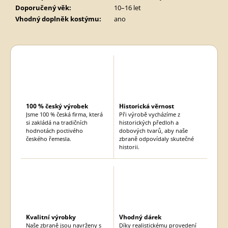
Doporučený věk
:
10–16 let
Vhodný doplněk kostýmu
:
ano
100 % český výrobek
Historická věrnost
Jsme 100 % česká firma, která
Při výrobě vycházíme z
si zakládá na tradičních
historických předloh a
hodnotách poctivého
dobových tvarů, aby naše
českého řemesla.
zbraně odpovídaly skutečné
historii.
Kvalitní výrobky
Vhodný dárek
Naše zbraně jsou navrženy s
Díky realistickému provedení