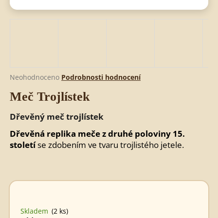
HLEDAT
D
Průměrné
Neohodnoceno
Podrobnosti hodnocení
o
hodnocení
Meč Trojlístek
produktu
p
je
o
0,0
Dřevěný meč trojlístek
r
z
u
5
Dřevěná replika meče z druhé poloviny 15.
č
hvězdiček.
století
se zdobením ve tvaru trojlistého jetele.
u
j
e
m
e
Skladem
(2 ks)