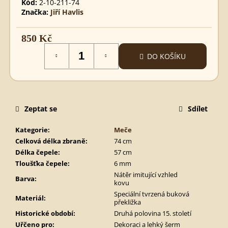
Kód:
2-10-211-74
MEČ
Značka:
Jiří Havlis
TEMPLÁŘSKÝ
STAVEBNICE
STAVEBNICE
850 Kč
290
Měrná
Kč
DO KOŠÍKU
cena:
Zeptat se
Sdílet
Kategorie
:
Meče
Celková délka zbraně
:
74 cm
Délka čepele
:
57 cm
Tloušťka čepele
:
6 mm
Nátěr imitující vzhled
Barva
:
kovu
Speciální tvrzená buková
Materiál
:
překližka
Historické období
:
Druhá polovina 15. století
Uřčeno pro
:
Dekoraci a lehký šerm