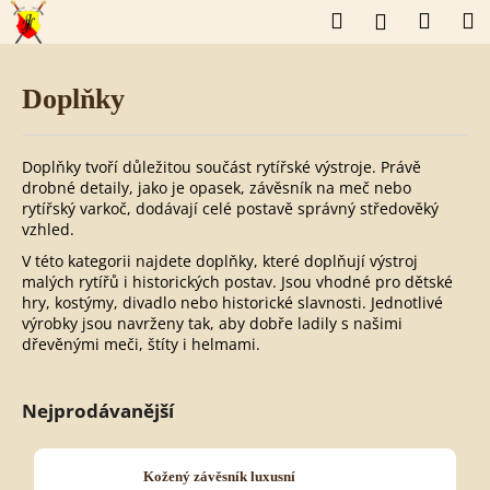
K
Přejít
Hledat
Náku
M
Přihlášení
o
na
š
obsah
Zpět
Zpět
košík
í
k
Doplňky
C
o
p
o
Doplňky tvoří důležitou součást rytířské výstroje. Právě
t
drobné detaily, jako je opasek, závěsník na meč nebo
ř
rytířský varkoč, dodávají celé postavě správný středověký
e
vzhled.
b
V této kategorii najdete doplňky, které doplňují výstroj
u
malých rytířů i historických postav. Jsou vhodné pro dětské
j
hry, kostýmy, divadlo nebo historické slavnosti. Jednotlivé
e
výrobky jsou navrženy tak, aby dobře ladily s našimi
t
e
dřevěnými meči, štíty i helmami.
n
a
j
Nejprodávanější
í
t
?
Kožený závěsník luxusní