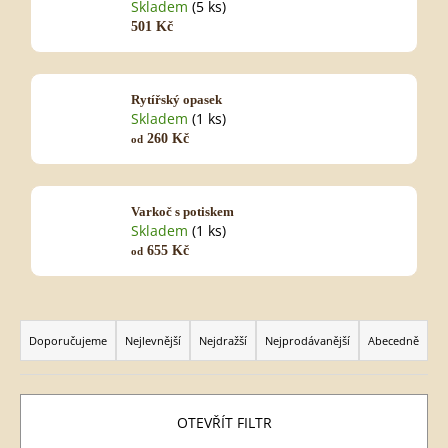
Skladem
(5 ks)
501 Kč
HLEDAT
Rytířský opasek
Skladem
(1 ks)
260 Kč
od
D
o
p
Varkoč s potiskem
o
Skladem
(1 ks)
r
655 Kč
od
u
č
u
Ř
j
a
Doporučujeme
Nejlevnější
Nejdražší
Nejprodávanější
Abecedně
z
e
e
m
n
e
í
p
OTEVŘÍT FILTR
r