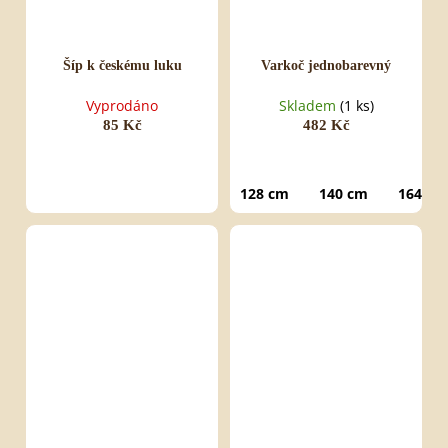
Šíp k českému luku
Varkoč jednobarevný
Vyprodáno
Skladem
(1 ks)
85 Kč
482 Kč
128 cm
140 cm
164 cm