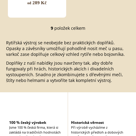
289 Kč
od
9
položek celkem
O
v
Rytířská výstroj se neobejde bez praktických doplňků.
l
Opasky a závěsníky umožňují pohodlně nosit meč u pasu,
á
varkoč zase doplňuje celkový vzhled rytíře nebo bojovníka.
d
Doplňky z naší nabídky jsou navrženy tak, aby dobře
a
fungovaly při hrách, historických akcích i divadelních
c
vystoupeních. Snadno je zkombinujete s dřevěnými meči,
í
štíty nebo helmami a vytvoříte tak kompletní výstroj.
p
r
v
k
y
v
100 % český výrobek
Historická věrnost
ý
Jsme 100 % česká firma, která si
Při výrobě vycházíme z
p
zakládá na tradičních hodnotách
historických předloh a dobových