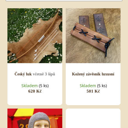
o
GERMÁNSKÝ
d
MEČ
V
u
ý
680
k
p
Kč
t
i
ů
s
p
r
o
d
u
k
t
ů
Český luk
včetně 3 šípů
Kožený závěsník luxusní
Skladem
(5 ks)
Skladem
(5 ks)
620 Kč
501 Kč