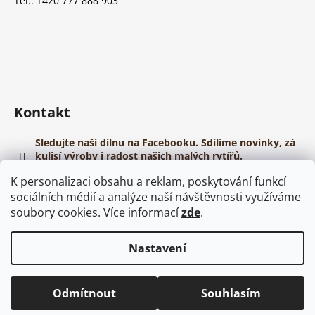
Tel.: +420 777 888 903
Kontakt
Sledujte naši dílnu na Facebooku. Sdílíme novinky, zá
kulisí výroby i radost našich malých rytířů.
https://www.youtube.com/@papirovehelmy
K personalizaci obsahu a reklam, poskytování funkcí
sociálních médií a analýze naší návštěvnosti využíváme
soubory cookies. Více informací
zde
.
Nastavení
Vytvořil Shoptet
Copyright 2026
Dřevěné meče
. Všechna práva vyhrazena.
Odmítnout
Souhlasím
Upravit nastavení cookies