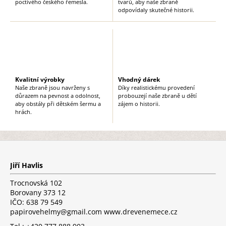
i
poctivého českého řemesla.
tvarů, aby naše zbraně
odpovídaly skutečné historii.
s
u
Kvalitní výrobky
Vhodný dárek
Naše zbraně jsou navrženy s
Díky realistickému provedení
důrazem na pevnost a odolnost,
probouzejí naše zbraně u dětí
aby obstály při dětském šermu a
zájem o historii.
hrách.
Z
á
p
Jiří Havlis
a
t
Trocnovská 102
í
Borovany 373 12
IČO: 638 79 549
papirovehelmy@gmail.com www.drevenemece.cz