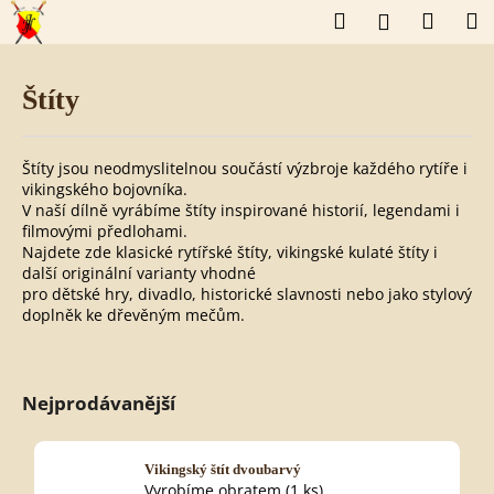
K
Přejít
Hledat
Náku
M
Přihlášení
o
na
š
obsah
Zpět
Zpět
košík
í
k
Štíty
C
o
p
o
Štíty jsou neodmyslitelnou součástí výzbroje každého rytíře i
t
vikingského bojovníka.
ř
V naší dílně vyrábíme štíty inspirované historií, legendami i
e
filmovými předlohami.
b
Najdete zde klasické rytířské štíty, vikingské kulaté štíty i
u
další originální varianty vhodné
j
pro dětské hry, divadlo, historické slavnosti nebo jako stylový
e
doplněk ke dřevěným mečům.
t
e
n
a
Nejprodávanější
j
í
t
?
Vikingský štít dvoubarvý
Vyrobíme obratem
(1 ks)