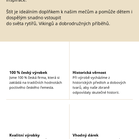
s
u
Štít je ideálním doplňkem k našim mečům a pomůže dětem i
dospělým snadno vstoupit
do světa rytířů, Vikingů a dobrodružných příběhů.
100 % český výrobek
Historická věrnost
Jsme 100 % česká firma, která si
Při výrobě vycházíme z
zakládá na tradičních hodnotách
historických předloh a dobových
poctivého českého řemesla.
tvarů, aby naše zbraně
odpovídaly skutečné historii.
Kvalitní výrobky
Vhodný dárek