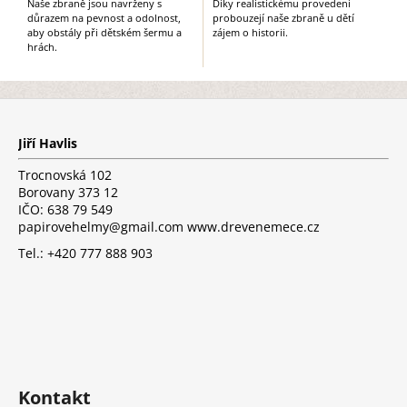
Naše zbraně jsou navrženy s
Díky realistickému provedení
důrazem na pevnost a odolnost,
probouzejí naše zbraně u dětí
aby obstály při dětském šermu a
zájem o historii.
hrách.
Z
á
p
Jiří Havlis
a
t
Trocnovská 102
í
Borovany 373 12
IČO: 638 79 549
papirovehelmy@gmail.com www.drevenemece.cz
Tel.: +420 777 888 903
Kontakt