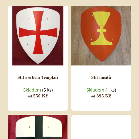
SCIMITAR
d
V
MALÝ
u
ý
560
k
p
Kč
t
i
ů
s
p
r
o
d
u
k
t
ů
Štít s erbem Templáři
Štít husitů
Skladem
(5 ks)
Skladem
(1 ks)
550 Kč
395 Kč
od
od