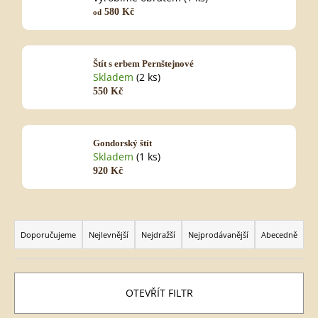
580 Kč
od
HLEDAT
Štít s erbem Pernštejnové
Skladem
(2 ks)
550 Kč
D
o
p
Gondorský štít
o
Skladem
(1 ks)
r
920 Kč
u
č
Ř
u
a
j
Doporučujeme
Nejlevnější
Nejdražší
Nejprodávanější
Abecedně
z
e
e
m
n
í
e
p
OTEVŘÍT FILTR
r
o