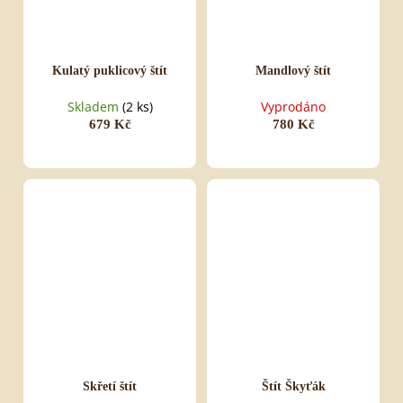
Kulatý puklicový štít
Mandlový štít
Skladem
(2 ks)
Vyprodáno
679 Kč
780 Kč
Skřetí štít
Štít Škyťák