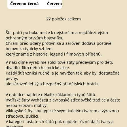
Červeno-černá
Červeno-stříbrná
Červeno-modrá
27
položek celkem
O
v
Štít patří po boku meče k nejstarším a nejdůležitějším
l
ochranným prvkům bojovníka.
á
Chrání před údery protivníka a zároveň dodává postavě
d
bojovníka typický vzhled,
a
který známe z historie, legend i filmových příběhů.
c
V naší dílně vyrábíme sololitové štíty především pro děti,
í
divadlo, film nebo historické akce.
p
Každý štít vzniká ručně a je navržen tak, aby byl dostatečně
r
pevný,
v
ale zároveň lehký a bezpečný při dětských hrách.
k
V nabídce najdete několik základních typů štítů.
y
Rytířské štíty vycházejí z evropské středověké tradice a často
v
nesou erbovní motivy.
ý
Vikingské štíty jsou typické svým kulatým tvarem a výraznou
p
středovou puklicí.
i
V kategorii ostatních štítů pak najdete různé další tvary a
inspirace.