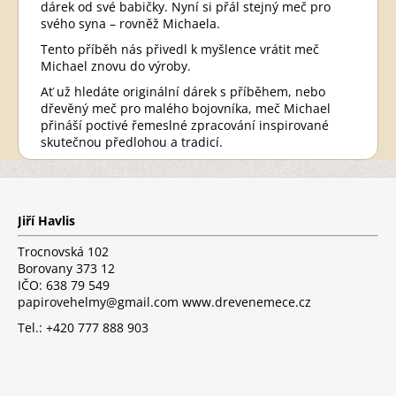
dárek od své babičky. Nyní si přál stejný meč pro
svého syna – rovněž Michaela.
Tento příběh nás přivedl k myšlence vrátit meč
Michael znovu do výroby.
Ať už hledáte originální dárek s příběhem, nebo
dřevěný meč pro malého bojovníka, meč Michael
přináší poctivé řemeslné zpracování inspirované
skutečnou předlohou a tradicí.
Z
á
p
Jiří Havlis
a
t
Trocnovská 102
í
Borovany 373 12
IČO: 638 79 549
papirovehelmy@gmail.com www.drevenemece.cz
Tel.: +420 777 888 903