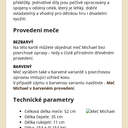
překližky. Jednotlivé díly jsou pečlivě opracovány a
spojeny v odolný celek, který je lehký, dobře
ovladatelný a vhodný pro dětskou hru i divadelní
využití.
Provedení meče
BEZBARVÝ
Na této kartě můžete objednat meč Michael bez
povrchové úpravy – tedy v čistě přírodním dřevěném
provedení.
BARVENÝ
Meč vyrábím také v barvené variantě s povrchovou
úpravou imitující vzhled kovu.
V případě zájmu o barvenou variantu navštivte -
Meč
Michael v barveném provedení
.
Technické parametry
Celková délka meče: 52 cm
Délka čepele: 35 cm
Délka rukojeti: 11 cm
Váha: 154 g (0,154 kg)