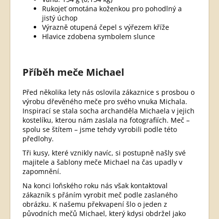
Rukojeť omotána koženkou pro pohodlný a
jistý úchop
Výrazně otupená čepel s výřezem kříže
Hlavice zdobena symbolem slunce
Příběh meče Michael
Před několika lety nás oslovila zákaznice s prosbou o
výrobu dřevěného meče pro svého vnuka Michala.
Inspirací se stala socha archanděla Michaela v jejich
kostelíku, kterou nám zaslala na fotografiích. Meč –
spolu se štítem – jsme tehdy vyrobili podle této
předlohy.
Tři kusy, které vznikly navíc, si postupně našly své
majitele a šablony meče Michael na čas upadly v
zapomnění.
Na konci loňského roku nás však kontaktoval
zákazník s přáním vyrobit meč podle zaslaného
obrázku. K našemu překvapení šlo o jeden z
původních mečů Michael, který kdysi obdržel jako