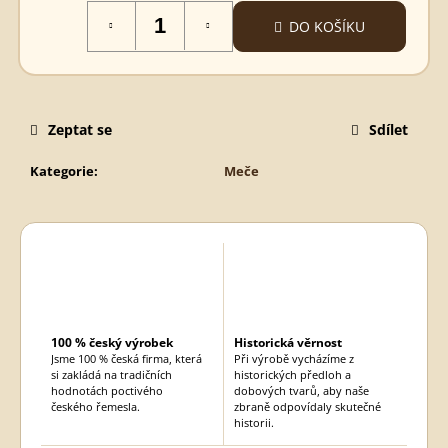
Měrná
SPARTSKÝ
DO KOŠÍKU
MEČ
cena:
STAVEBNICE
290
Kč
Zeptat se
Sdílet
Kategorie
:
Meče
100 % český výrobek
Historická věrnost
Jsme 100 % česká firma, která
Při výrobě vycházíme z
si zakládá na tradičních
historických předloh a
hodnotách poctivého
dobových tvarů, aby naše
českého řemesla.
zbraně odpovídaly skutečné
historii.