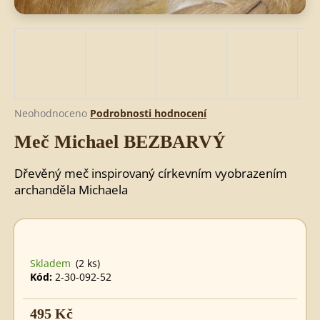
HLEDAT
D
Průměrné
Neohodnoceno
Podrobnosti hodnocení
o
hodnocení
Meč Michael BEZBARVÝ
produktu
p
je
o
0,0
r
Dřevěný meč inspirovaný církevním vyobrazením
z
u
archanděla Michaela
5
č
hvězdiček.
u
j
e
Skladem
(2 ks)
m
Kód:
2-30-092-52
e
495 Kč