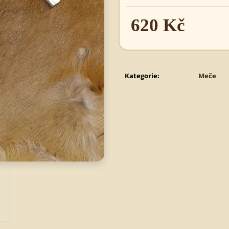
620 Kč
495 Kč
620 Kč
Měrná
cena:
Kategorie
:
Meče