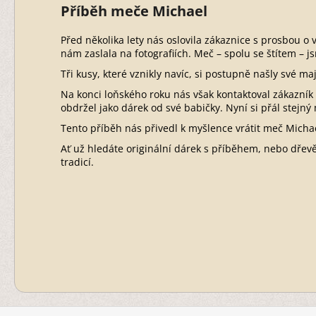
Příběh meče Michael
Před několika lety nás oslovila zákaznice s prosbou o
nám zaslala na fotografiích. Meč – spolu se štítem – j
Tři kusy, které vznikly navíc, si postupně našly své 
Na konci loňského roku nás však kontaktoval zákazní
obdržel jako dárek od své babičky. Nyní si přál stejn
Tento příběh nás přivedl k myšlence vrátit meč Micha
Ať už hledáte originální dárek s příběhem, nebo dře
tradicí.
Z