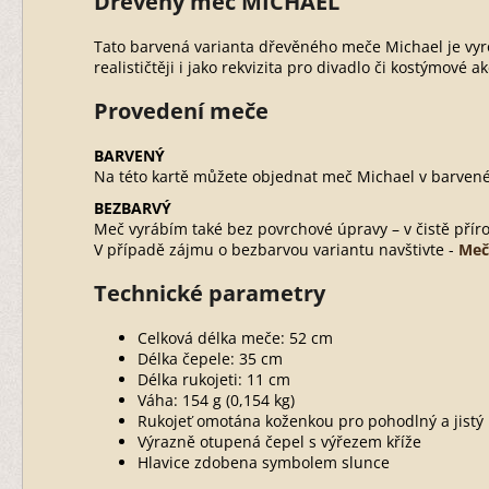
Dřevěný meč MICHAEL
Tato barvená varianta dřevěného meče Michael je vyr
realističtěji i jako rekvizita pro divadlo či kostýmové ak
Provedení meče
BARVENÝ
Na této kartě můžete objednat meč Michael v barvené 
BEZBARVÝ
Meč vyrábím také bez povrchové úpravy – v čistě pří
V případě zájmu o bezbarvou variantu navštivte -
Meč
Technické parametry
Celková délka meče: 52 cm
Délka čepele: 35 cm
Délka rukojeti: 11 cm
Váha: 154 g (0,154 kg)
Rukojeť omotána koženkou pro pohodlný a jistý
Výrazně otupená čepel s výřezem kříže
Hlavice zdobena symbolem slunce