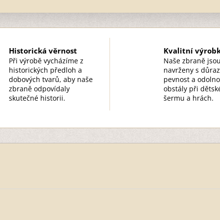
Historická věrnost
Kvalitní výrob
Při výrobě vycházíme z
Naše zbraně jso
historických předloh a
navrženy s důra
dobových tvarů, aby naše
pevnost a odolno
zbraně odpovídaly
obstály při děts
skutečné historii.
šermu a hrách.