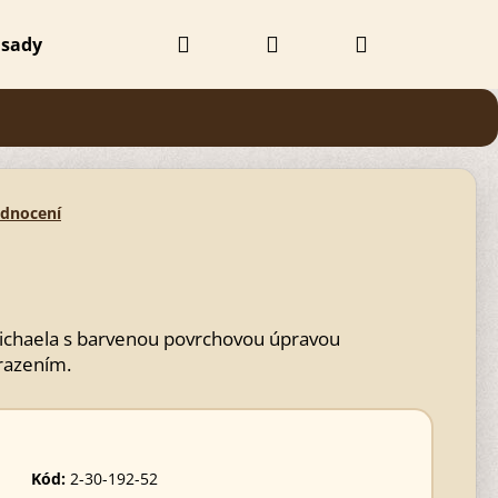
Hledat
Přihlášení
Nákupní
 sady
Doplňky
Obchodní podmínky
Kontak
košík
odnocení
chaela s barvenou povrchovou úpravou
razením.
Následující
Kód:
2-30-192-52
 BEZBARVÝ