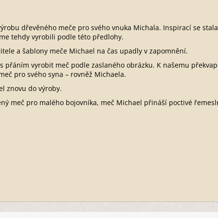
 výrobu dřevěného meče pro svého vnuka Michala. Inspirací se stala
sme tehdy vyrobili podle této předlohy.
majitele a šablony meče Michael na čas upadly v zapomnění.
k s přáním vyrobit meč podle zaslaného obrázku. K našemu překvape
ý meč pro svého syna – rovněž Michaela.
el znovu do výroby.
věný meč pro malého bojovníka, meč Michael přináší poctivé řemes