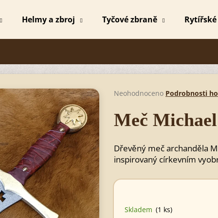
Helmy a zbroj
Tyčové zbraně
Rytířské
Co potřebujete najít?
HLEDAT
Průměrné
Neohodnoceno
Podrobnosti h
hodnocení
produktu
Meč Michael
je
Doporučujeme
0,0
z
Dřevěný meč archanděla Mi
5
hvězdiček.
inspirovaný církevním vyob
Skladem
(1 ks)
MEČ MICHAEL
MEČ MICHAEL