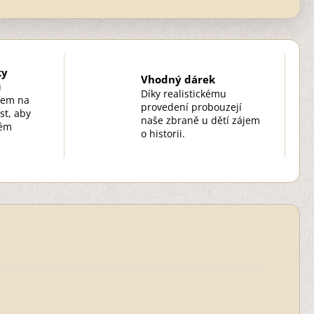
ky
Vhodný dárek
u
Díky realistickému
zem na
provedení probouzejí
st, aby
naše zbraně u dětí zájem
kém
o historii.