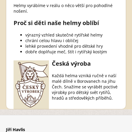
Helmy vyrábíme v reálu o něco větší pro pohodlné
nošení.
Proč si děti naše helmy oblíbí
výrazný vzhled skutečné rytířské helmy
chrání celou hlavu i obličej
lehké provedení vhodné pro dětské hry
dobře doplňuje meč, štít i rytířský kostým
Česká výroba
Každá helma vzniká ručně v naší
malé dílně v Borovanech na jihu
Čech. Snažíme se vyrábět poctivé
výrobky pro dětský svět rytířů,
hradů a středověkých příběhů.
Z
á
p
Jiří Havlis