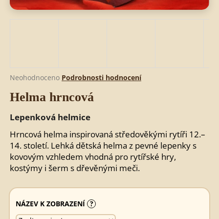
HLEDAT
D
Průměrné
Neohodnoceno
Podrobnosti hodnocení
o
hodnocení
Helma hrncová
produktu
p
je
o
0,0
Lepenková helmice
r
z
u
5
Hrncová helma inspirovaná středověkými rytíři 12.–
č
hvězdiček.
14. století. Lehká dětská helma z pevné lepenky s
u
kovovým vzhledem vhodná pro rytířské hry,
j
kostýmy i šerm s dřevěnými meči.
e
m
e
NÁZEV K ZOBRAZENÍ
?