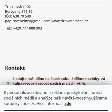
a
t
Trocnovská 102
í
Borovany 373 12
IČO: 638 79 549
papirovehelmy@gmail.com www.drevenemece.cz
Tel.: +420 777 888 903
Kontakt
Sledujte naši dílnu na Facebooku. Sdílíme novinky, zá
kulisí výroby i radost našich malých rytířů.
https://www.youtube.com/@papirovehelmy
K personalizaci obsahu a reklam, poskytování funkcí
sociálních médií a analýze naší návštěvnosti využíváme
soubory cookies. Více informací
zde
.