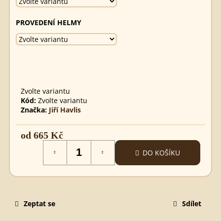
SPARTSKÝ
MEČ
PROVEDENÍ HELMY
890
Kč
Zvolte variantu
Kód:
Zvolte variantu
Značka:
Jiří Havlis
od
665 Kč
Měrná
DO KOŠÍKU
cena:
Zeptat se
Sdílet