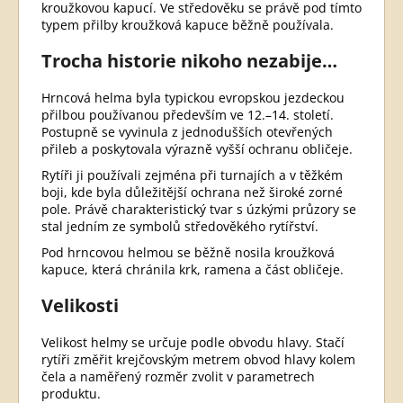
kroužkovou kapucí. Ve středověku se právě pod tímto
typem přilby kroužková kapuce běžně používala.
Trocha historie nikoho nezabije…
Hrncová helma byla typickou evropskou jezdeckou
přilbou používanou především ve 12.–14. století.
Postupně se vyvinula z jednodušších otevřených
přileb a poskytovala výrazně vyšší ochranu obličeje.
Rytíři ji používali zejména při turnajích a v těžkém
boji, kde byla důležitější ochrana než široké zorné
pole. Právě charakteristický tvar s úzkými průzory se
stal jedním ze symbolů středověkého rytířství.
Pod hrncovou helmou se běžně nosila kroužková
kapuce, která chránila krk, ramena a část obličeje.
Velikosti
Velikost helmy se určuje podle obvodu hlavy. Stačí
rytíři změřit krejčovským metrem obvod hlavy kolem
čela a naměřený rozměr zvolit v parametrech
produktu.