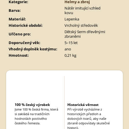
Kategorie
:
Helmy a zbroj
Nátěr imitující vzhled
Barva
:
kovu
Materiál
:
Lepenka
Historické období
:
Vrcholný středověk
Dětský šerm dřevěnými
Uřčeno pro
:
zbraněmi
Doporučený věk
:
5–15 let
Vhodný doplněk kostýmu
:
ano
Hmotnost
:
0,21 kg
100 % český výrobek
Historická věrnost
Jsme 100 % česká firma, která
Při výrobě vycházíme z
si zakládá na tradičních
historických předloh a
hodnotách poctivého
dobových tvarů, aby naše
českého řemesla.
zbraně odpovídaly skutečné
historii.