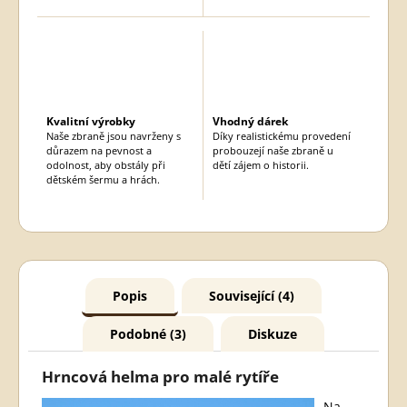
Kvalitní výrobky
Vhodný dárek
Naše zbraně jsou navrženy s
Díky realistickému provedení
důrazem na pevnost a
probouzejí naše zbraně u
odolnost, aby obstály při
dětí zájem o historii.
dětském šermu a hrách.
Popis
Související (4)
Podobné (3)
Diskuze
Hrncová helma pro malé rytíře
Na