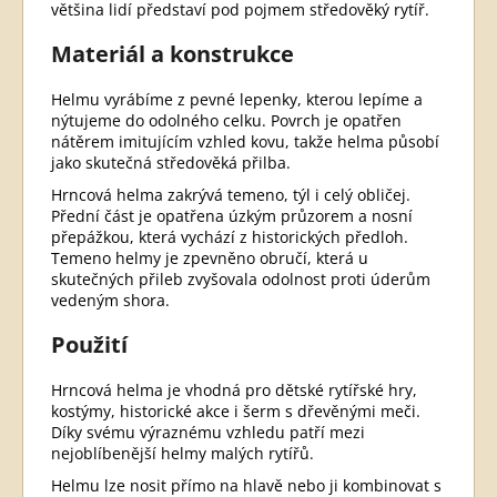
většina lidí představí pod pojmem středověký rytíř.
Materiál a konstrukce
Helmu vyrábíme z pevné lepenky, kterou lepíme a
nýtujeme do odolného celku. Povrch je opatřen
nátěrem imitujícím vzhled kovu, takže helma působí
jako skutečná středověká přilba.
Hrncová helma zakrývá temeno, týl i celý obličej.
Přední část je opatřena úzkým průzorem a nosní
přepážkou, která vychází z historických předloh.
Temeno helmy je zpevněno obručí, která u
skutečných přileb zvyšovala odolnost proti úderům
vedeným shora.
Použití
Hrncová helma je vhodná pro dětské rytířské hry,
kostýmy, historické akce i šerm s dřevěnými meči.
Díky svému výraznému vzhledu patří mezi
nejoblíbenější helmy malých rytířů.
Helmu lze nosit přímo na hlavě nebo ji kombinovat s