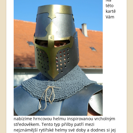
této
kartě
Vám
nabízíme hrncovou helmu inspirovanou vrcholným
středověkem. Tento typ přilby patří mezi
nejznámější rytířské helmy své doby a dodnes si jej