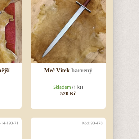
ější
Meč Vítek
barvený
Skladem
(1 ks)
520 Kč
-14-193-71
Kód:
93-478