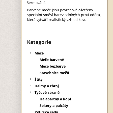
STAVEBNICE
šermování.
320 Kč
Barvené meče jsou povrchově ošetřeny
speciální směsí barev odolných proti oděru,
která vytváří realistický vzhled kovu.
P
o
s
Kategorie
Přeskočit
t
kategorie
r
Meče
a
n
Meče barvené
n
Meče bezbarvé
í
p
Stavebnice mečů
a
Štíty
n
e
Helmy a zbroj
l
Tyčové zbraně
Halapartny a kopí
Sekery a palcáty
Rytířské sady