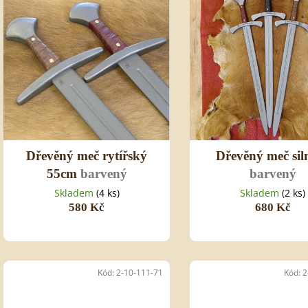
i
o
620 Kč
495 Kč
s
d
p
u
r
k
o
t
d
ů
u
k
t
ů
Dřevěný meč rytířský
Dřevěný meč siln
55cm
barvený
barvený
Skladem
(4 ks)
Skladem
(2 ks)
580 Kč
680 Kč
Kód:
2-10-111-71
Kód:
2