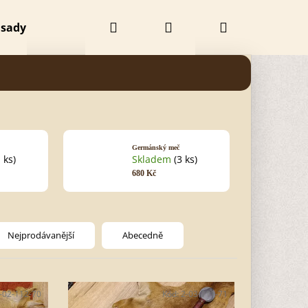
Hledat
Přihlášení
Nákupní
 sady
Doplňky
Obchodní podmínky
Kontak
košík
Germánský meč
1 ks)
Skladem
(3 ks)
680 Kč
Nejprodávanější
Abecedně
Následující
-02-112-70
Kód:
2-03-111-71
 BEZBARVÝ