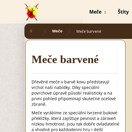
K
Přejít
o
na
Meče
Štíty
š
obsah
Zpět
Zpět
í
k
do
do
Domů
Meče
Meče barvené
obchodu
obchodu
Meče barvené
Dřevěné meče v barvě kovu představují
vrchol naší nabídky. Díky speciální
povrchové úpravě působí realisticky a na
první pohled připomínají skutečné ocelové
zbraně.
Meče vyrábíme ze speciální tvrzené bukové
překližky, která zajišťuje pevnost a zároveň
nízkou hmotnost. Jsou tak dobře ovladatelné
MEČ TEMPLÁŘSKÝ STAVEBNICE
a vhodné pro každodenní hru i delší