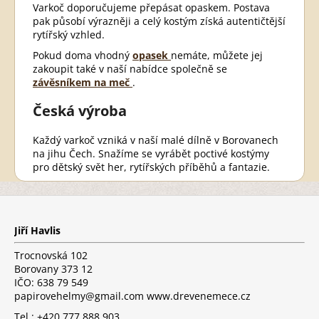
Varkoč doporučujeme přepásat opaskem. Postava
pak působí výrazněji a celý kostým získá autentičtější
rytířský vzhled.
Pokud doma vhodný
opasek
nemáte, můžete jej
zakoupit také v naší nabídce společně se
závěsníkem na meč
.
Česká výroba
Každý varkoč vzniká v naší malé dílně v Borovanech
na jihu Čech. Snažíme se vyrábět poctivé kostýmy
pro dětský svět her, rytířských příběhů a fantazie.
Z
á
p
Jiří Havlis
a
t
Trocnovská 102
í
Borovany 373 12
IČO: 638 79 549
papirovehelmy@gmail.com www.drevenemece.cz
Tel.: +420 777 888 903