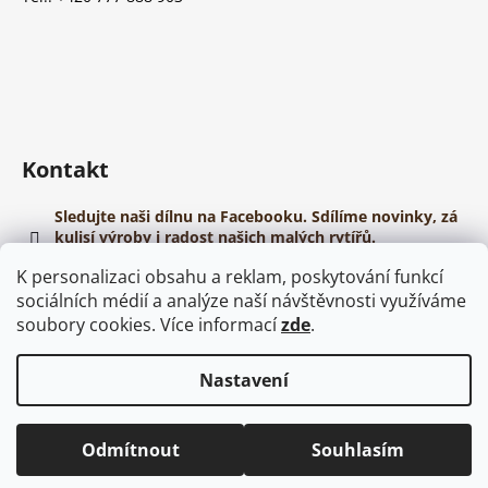
Kontakt
Sledujte naši dílnu na Facebooku. Sdílíme novinky, zá
kulisí výroby i radost našich malých rytířů.
https://www.youtube.com/@papirovehelmy
K personalizaci obsahu a reklam, poskytování funkcí
sociálních médií a analýze naší návštěvnosti využíváme
soubory cookies. Více informací
zde
.
Nastavení
Vytvořil Shoptet
Copyright 2026
Dřevěné meče
. Všechna práva vyhrazena.
Odmítnout
Souhlasím
Upravit nastavení cookies