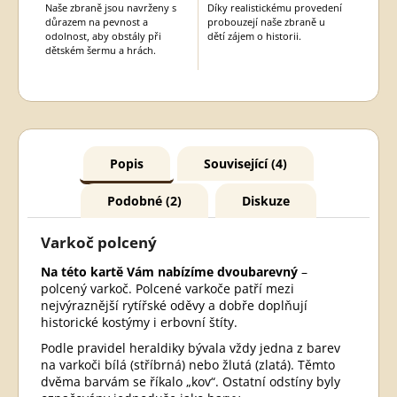
Naše zbraně jsou navrženy s
Díky realistickému provedení
důrazem na pevnost a
probouzejí naše zbraně u
odolnost, aby obstály při
dětí zájem o historii.
dětském šermu a hrách.
Popis
Související (4)
Podobné (2)
Diskuze
Varkoč polcený
Na této kartě Vám nabízíme dvoubarevný
–
polcený varkoč. Polcené varkoče patří mezi
nejvýraznější rytířské oděvy a dobře doplňují
historické kostýmy i erbovní štíty.
Podle pravidel heraldiky bývala vždy jedna z barev
na varkoči bílá (stříbrná) nebo žlutá (zlatá). Těmto
dvěma barvám se říkalo „kov“. Ostatní odstíny byly