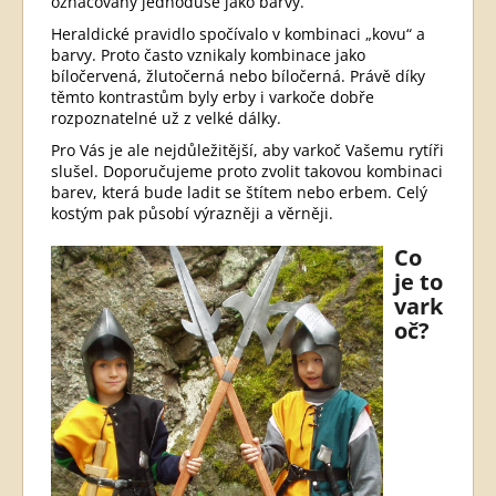
označovány jednoduše jako barvy.
Heraldické pravidlo spočívalo v kombinaci „kovu“ a
barvy. Proto často vznikaly kombinace jako
bíločervená, žlutočerná nebo bíločerná. Právě díky
těmto kontrastům byly erby i varkoče dobře
rozpoznatelné už z velké dálky.
Pro Vás je ale nejdůležitější, aby varkoč Vašemu rytíři
slušel. Doporučujeme proto zvolit takovou kombinaci
barev, která bude ladit se štítem nebo erbem. Celý
kostým pak působí výrazněji a věrněji.
Co
je to
vark
oč?