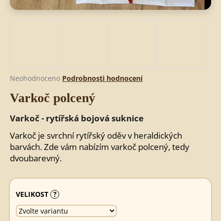
HLEDAT
D
Průměrné
Neohodnoceno
Podrobnosti hodnocení
o
hodnocení
Varkoč polcený
produktu
p
je
o
0,0
Varkoč - rytířská bojová suknice
r
z
u
5
Varkoč je svrchní rytířský oděv v heraldických
č
hvězdiček.
barvách. Zde vám nabízím varkoč polcený, tedy
u
dvoubarevný.
j
e
m
VELIKOST
?
e