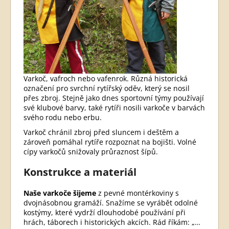
Varkoč, vafroch nebo vafenrok. Různá historická
označení pro svrchní rytířský oděv, který se nosil
přes zbroj. Stejně jako dnes sportovní týmy používají
své klubové barvy, také rytíři nosili varkoče v barvách
svého rodu nebo erbu.
Varkoč chránil zbroj před sluncem i deštěm a
zároveň pomáhal rytíře rozpoznat na bojišti. Volné
cípy varkočů snižovaly průraznost šípů.
Konstrukce a materiál
Naše varkoče šijeme
z pevné montérkoviny s
dvojnásobnou gramáží. Snažíme se vyrábět odolné
kostýmy, které vydrží dlouhodobé používání při
hrách, táborech i historických akcích. Rád říkám: „…