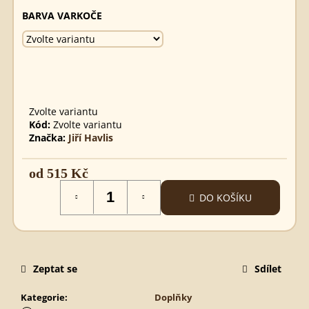
SPARTSKÝ
BARVA VARKOČE
MEČ
890
Kč
Zvolte variantu
Kód:
Zvolte variantu
Značka:
Jiří Havlis
od
515 Kč
Měrná
DO KOŠÍKU
cena:
Zeptat se
Sdílet
Kategorie
:
Doplňky