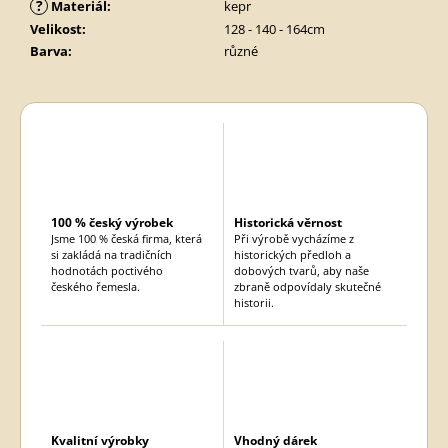
?
Materiál
:
kepr
Velikost
:
128 - 140 - 164cm
Barva
:
různé
100 % český výrobek
Historická věrnost
Jsme 100 % česká firma, která
Při výrobě vycházíme z
si zakládá na tradičních
historických předloh a
hodnotách poctivého
dobových tvarů, aby naše
českého řemesla.
zbraně odpovídaly skutečné
historii.
Kvalitní výrobky
Vhodný dárek