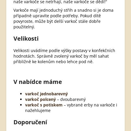
naše varkoče se netrhají, naše varkoče se dědí!“
Varkoče mají jednoduchý střih a snadno si je doma
případně upravíte podle potřeby. Pokud dítě
povyroste, může být delší varkoč stále dobře
použitelný.
Velikosti
Velikosti uvádíme podle výšky postavy v konfekčních
hodnotách. Správně zvolený varkoč by měl sahat
přibližně ke kolenům nebo lehce pod ně.
V nabídce máme
varkoč jednobarevný
varkoč polcený
– dvoubarevný
varkoč s potiskem
– vybrané erby na varkoče i
nažehlujeme
Doporučení