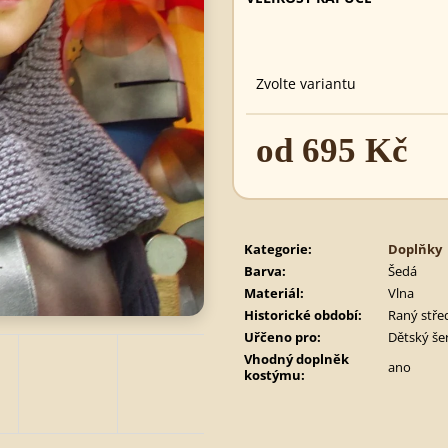
620 Kč
495 Kč
Zvolte variantu
od
695 Kč
Měrná
cena:
Kategorie
:
Doplňky
Barva
:
Šedá
Materiál
:
Vlna
Historické období
:
Raný stře
Uřčeno pro
:
Dětský še
Vhodný doplněk
ano
kostýmu
: