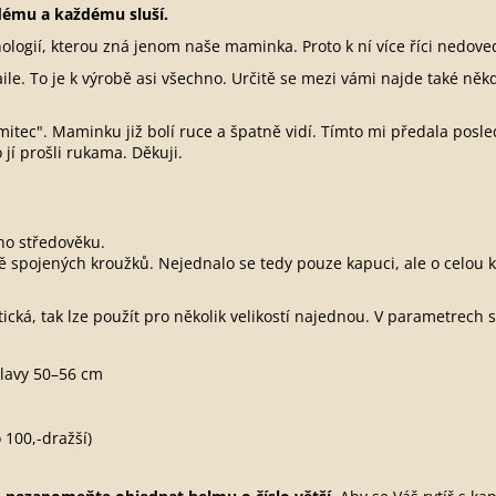
dému a každému sluší.
ologií, kterou zná jenom naše maminka. Proto k ní více říci nedov
le. To je k výrobě asi všechno. Určitě se mezi vámi najde také něk
itec". Maminku již bolí ruce a špatně vidí. Tímto mi předala posle
 jí prošli rukama. Děkuji.
ého středověku.
spojených kroužků. Nejednalo se tedy pouze kapuci, ale o celou kro
cká, tak lze použít pro několik velikostí najednou. V parametrech s
lavy 50–56 cm
 100,-dražší)