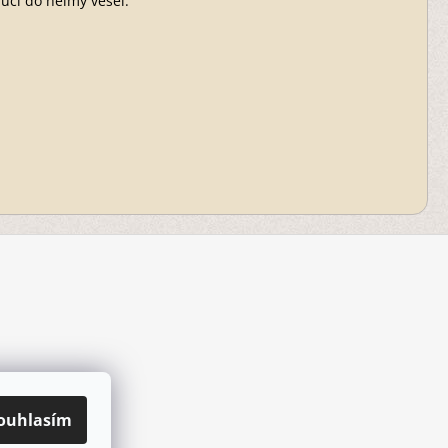
pucí do helmy vešel.
ouhlasím