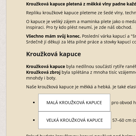
Kroužková kapuce pletená z měkké vlny padne kaž
Repliku kroužkové kapuce pleteme ze šedé vlny, techn
O kapuce je veliký zájem a maminka plete jako o medai
inspiraci. Pro ty kdo plést neumí, je zde náš obchod.
Všechno mám svůj konec.
Poslední várka kapucí a "šm
Srdečně jí děkuji za léta pilné práce a stovky kapucí co
Kroužková kapuce
Kroužková kapuce
byla nedílnou součástí rytíře ran
Kroužková zbroj
byla splétána z mnoha tisíc vzájemně 
mnohdy i boty.
Naše kroužková kapuce je měkká a hebká. Je také elasti
MALÁ KROUŽKOVÁ KAPUCE
pro obvod h
VELKÁ KROUŽKOVÁ KAPUCE
57–60 cm (o