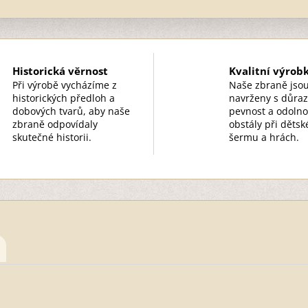
Historická věrnost
Kvalitní výrob
Při výrobě vycházíme z
Naše zbraně jso
historických předloh a
navrženy s důra
dobových tvarů, aby naše
pevnost a odolno
zbraně odpovídaly
obstály při děts
skutečné historii.
šermu a hrách.