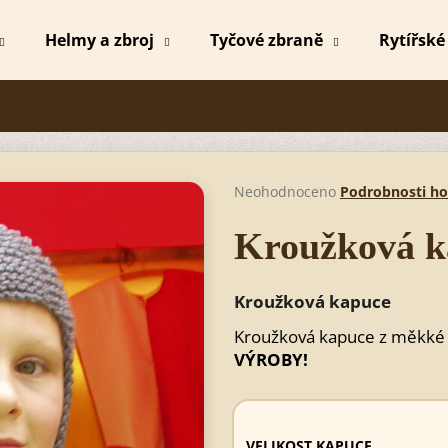
Helmy a zbroj
Tyčové zbraně
Rytířské
Co potřebujete najít?
HLEDAT
Průměrné
Neohodnoceno
Podrobnosti h
hodnocení
produktu
Kroužková k
je
Doporučujeme
0,0
z
Kroužková kapuce
5
hvězdiček.
Kroužková kapuce z měkké v
VÝROBY!
MEČ MICHAEL
MEČ MICHAEL
VELIKOST KAPUCE