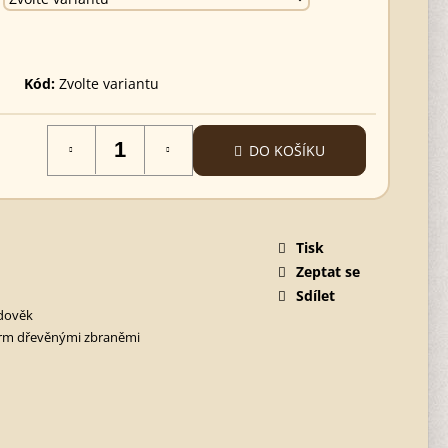
Kód:
Zvolte variantu
DO KOŠÍKU
Tisk
Zeptat se
Sdílet
dověk
rm dřevěnými zbraněmi