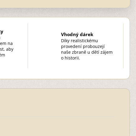
ky
Vhodný dárek
u
Díky realistickému
zem na
provedení probouzejí
st, aby
naše zbraně u dětí zájem
kém
o historii.