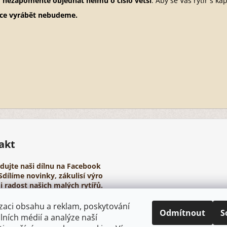
,
nezapomeňte objednat helmu o číslo větší
. Aby se Váš rytíř s ka
uce vyrábět nebudeme.
akt
edujte naši dílnu na Facebook
Sdílíme novinky, zákulisí výro
i radost našich malých rytířů.
tps://www.youtube.com/@pa
zaci obsahu a reklam, poskytování
rovehelmy
Odmítnout
S
álních médií a analýze naší