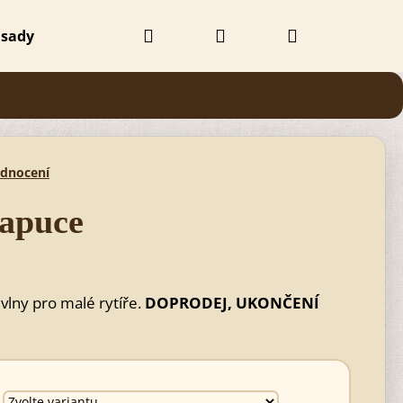
Hledat
Přihlášení
Nákupní
 sady
Doplňky
Obchodní podmínky
Kontak
košík
odnocení
apuce
lny pro malé rytíře.
DOPRODEJ, UKONČENÍ
Následující
 BEZBARVÝ