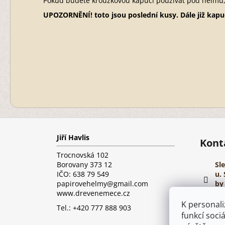
Pokud budete kroužkovou kapuci používat pod helmu
UPOZORNĚNÍ! toto jsou poslední kusy. Dále již kap
Z
á
Jiří Havlis
p
Kont
a
Trocnovská 102
t
Borovany 373 12
Sl
í
IČO: 638 79 549
u. 
papirovehelmy@gmail.com
by 
www.drevenemece.cz
ht
K personali
pi
Tel.: +420 777 888 903
funkcí soci