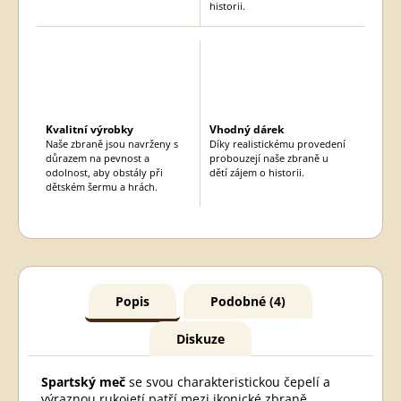
historii.
Kvalitní výrobky
Vhodný dárek
Naše zbraně jsou navrženy s
Díky realistickému provedení
důrazem na pevnost a
probouzejí naše zbraně u
odolnost, aby obstály při
dětí zájem o historii.
dětském šermu a hrách.
Popis
Podobné (4)
Diskuze
Spartský meč
se svou charakteristickou čepelí a
výraznou rukojetí patří mezi ikonické zbraně