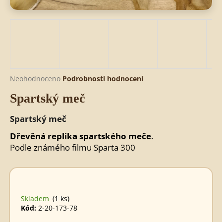
HLEDAT
D
Průměrné
Neohodnoceno
Podrobnosti hodnocení
o
hodnocení
Spartský meč
produktu
p
je
o
0,0
Spartský meč
r
z
u
5
Dřevěná replika spartského meče
.
č
hvězdiček.
Podle známého filmu Sparta 300
u
j
e
m
e
Skladem
(1 ks)
Kód:
2-20-173-78