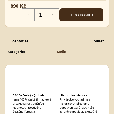
MEČ
890 Kč
MICHAEL
Měrná
620
DO KOŠÍKU
cena:
Kč
Zeptat se
Sdílet
Kategorie
:
Meče
100 % český výrobek
Historická věrnost
Jsme 100 % česká firma, která
Při výrobě vycházíme z
si zakládá na tradičních
historických předloh a
hodnotách poctivého
dobových tvarů, aby naše
českého řemesla.
zbraně odpovídaly skutečné