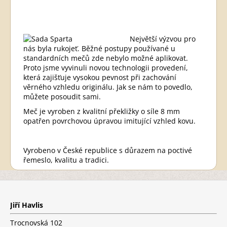
Největší výzvou pro
nás byla rukojeť. Běžné postupy používané u
standardních mečů zde nebylo možné aplikovat.
Proto jsme vyvinuli novou technologii provedení,
která zajišťuje vysokou pevnost při zachování
věrného vzhledu originálu. Jak se nám to povedlo,
můžete posoudit sami.
Meč je vyroben z kvalitní překližky o síle 8 mm
opatřen povrchovou úpravou imitující vzhled kovu.
Vyrobeno v České republice s důrazem na poctivé
řemeslo, kvalitu a tradici.
Z
á
p
Jiří Havlis
a
t
Trocnovská 102