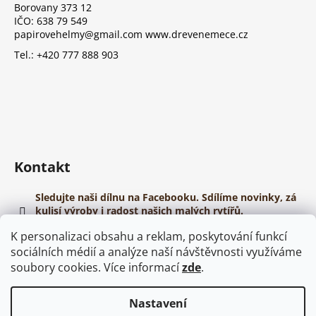
í
Borovany 373 12
IČO: 638 79 549
papirovehelmy@gmail.com www.drevenemece.cz
Tel.: +420 777 888 903
Kontakt
Sledujte naši dílnu na Facebooku. Sdílíme novinky, zá
kulisí výroby i radost našich malých rytířů.
https://www.youtube.com/@papirovehelmy
K personalizaci obsahu a reklam, poskytování funkcí
sociálních médií a analýze naší návštěvnosti využíváme
soubory cookies. Více informací
zde
.
Nastavení
Vytvořil Shoptet