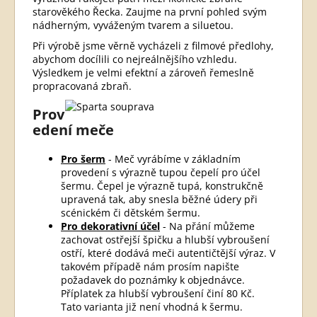
starověkého Řecka. Zaujme na první pohled svým
nádherným, vyváženým tvarem a siluetou.
Při výrobě jsme věrně vycházeli z filmové předlohy,
abychom docílili co nejreálnějšího vzhledu.
Výsledkem je velmi efektní a zároveň řemeslně
propracovaná zbraň.
Prov
edení meče
Pro šerm
- Meč vyrábíme v základním
provedení s výrazně tupou čepelí pro účel
šermu. Čepel je výrazně tupá, konstrukčně
upravená tak, aby snesla běžné údery při
scénickém či dětském šermu.
Pro dekorativní účel
- Na přání můžeme
zachovat ostřejší špičku a hlubší vybroušení
ostří, které dodává meči autentičtější výraz. V
takovém případě nám prosím napište
požadavek do poznámky k objednávce.
Příplatek za hlubší vybroušení činí 80 Kč.
Tato varianta již není vhodná k šermu.