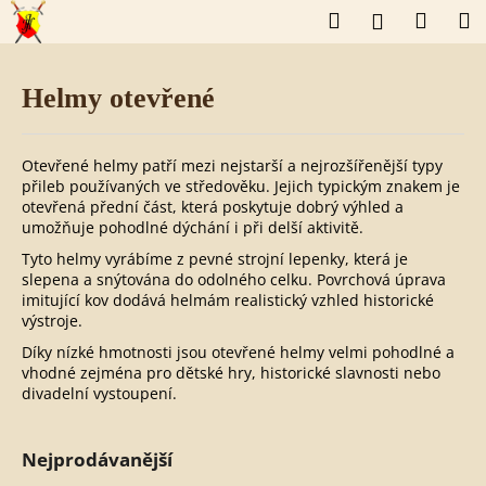
K
Přejít
Hledat
Náku
M
Přihlášení
o
na
š
obsah
Zpět
Zpět
košík
í
k
Helmy otevřené
C
o
p
o
Otevřené helmy patří mezi nejstarší a nejrozšířenější typy
t
přileb používaných ve středověku. Jejich typickým znakem je
ř
otevřená přední část, která poskytuje dobrý výhled a
e
umožňuje pohodlné dýchání i při delší aktivitě.
b
Tyto helmy vyrábíme z pevné strojní lepenky, která je
u
slepena a snýtována do odolného celku. Povrchová úprava
j
imitující kov dodává helmám realistický vzhled historické
e
výstroje.
t
e
Díky nízké hmotnosti jsou otevřené helmy velmi pohodlné a
n
vhodné zejména pro dětské hry, historické slavnosti nebo
a
divadelní vystoupení.
j
í
t
Nejprodávanější
?