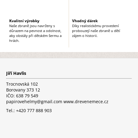
Kvalitní výrobky
Vhodný dárek
Naše zbraně jsou navrženy s
Díky realistickému provedení
důrazem na pevnost a odolnost,
probouzejí naše zbraně u dětí
aby obstály při dětském šermu a
zájem o historii.
hrách.
Z
á
p
Jiří Havlis
a
t
Trocnovská 102
í
Borovany 373 12
IČO: 638 79 549
papirovehelmy@gmail.com www.drevenemece.cz
Tel.: +420 777 888 903