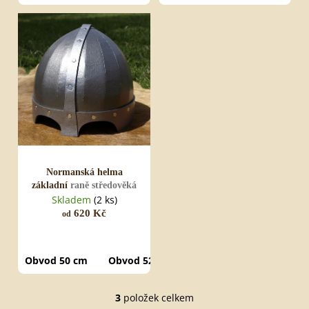
Normanská helma
základní
raně středověká
Skladem
(2 ks)
620 Kč
od
Obvod 50 cm
Obvod 52 cm
Obvod 54 cm
Obvod
3
položek celkem
O