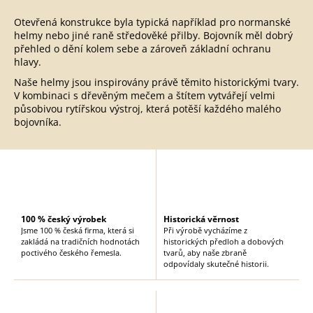
v
Otevřená konstrukce byla typická například pro normanské
l
helmy nebo jiné raně středověké přilby. Bojovník měl dobrý
á
přehled o dění kolem sebe a zároveň základní ochranu
d
hlavy.
a
Naše helmy jsou inspirovány právě těmito historickými tvary.
c
V kombinaci s dřevěným mečem a štítem vytvářejí velmi
í
působivou rytířskou výstroj, která potěší každého malého
p
bojovníka.
r
v
k
y
v
ý
100 % český výrobek
Historická věrnost
p
Jsme 100 % česká firma, která si
Při výrobě vycházíme z
i
zakládá na tradičních hodnotách
historických předloh a dobových
s
poctivého českého řemesla.
tvarů, aby naše zbraně
odpovídaly skutečné historii.
u