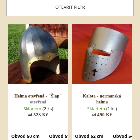
í
LHANG
p
OTEVŘÍT FILTR
920
r
Kč
o
d
V
u
ý
k
p
t
i
ů
s
p
r
o
d
u
k
t
ů
Helma otevřená - "Šlap"
Kalota - normanská
otevřená
helma
Skladem
(2 ks)
Skladem
(1 ks)
523 Kč
490 Kč
od
od
Obvod 50 cm
Obvod 51 cm
Obvod 52 cm
Obvod 52 cm
Obvod 54 c
Obvod