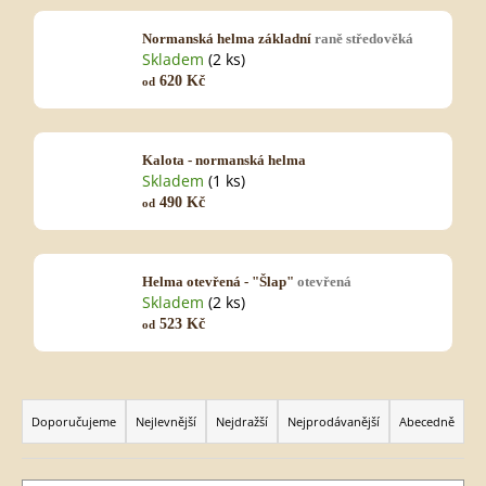
Normanská helma základní
raně středověká
Skladem
(2 ks)
HLEDAT
620 Kč
od
Kalota - normanská helma
D
Skladem
(1 ks)
o
490 Kč
od
p
o
r
Helma otevřená - "Šlap"
otevřená
u
Skladem
(2 ks)
č
523 Kč
od
u
j
e
Ř
m
a
Doporučujeme
Nejlevnější
Nejdražší
Nejprodávanější
Abecedně
e
z
e
n