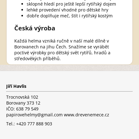
sklopné hledí pro ještě lepší rytířský dojem
lehké provedení vhodné pro dětské hry
dobře doplňuje meč, štít i rytířský kostým
Česká výroba
Každá helma vzniká ručně v naší malé dílně v
Borovanech na jihu Čech. Snažíme se vyrábět
poctivé výrobky pro dětský svět rytířů, hradů a
středověkých příběhů.
Z
á
p
Jiří Havlis
a
t
Trocnovská 102
í
Borovany 373 12
IČO: 638 79 549
papirovehelmy@gmail.com www.drevenemece.cz
Tel.: +420 777 888 903