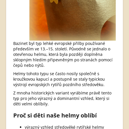
Bazinet byl typ lehké evropské přilby používané
především ve 13.–15. století. Původně se jednalo o
otevřenou helmu, která byla později doplněna
sklopným hledím připevněným po stranách pomocí
čepů nebo nýtů.
Helmy tohoto typu se často nosily společně s
kroužkovou kapucí a postupně se staly typickou
výstrojí evropských rytířů pozdního středověku.
Z mnoha historických variant vyrábíme právě tento
typ pro jeho výrazný a dominantní vzhled, který si
děti velmi oblíbily.
Proč si děti naše helmy oblíbí
výrazný vzhled středověké rytířské helmy