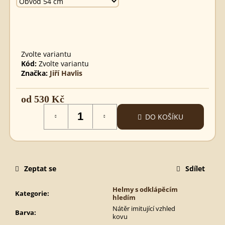
GERMÁNSKÝ
MEČ
680
Kč
Zvolte variantu
Kód:
Zvolte variantu
Značka:
Jiří Havlis
od
530 Kč
Měrná
DO KOŠÍKU
cena:
Zeptat se
Sdílet
Helmy s odklápěcím
Kategorie
:
hledím
Nátěr imitující vzhled
Barva
:
kovu