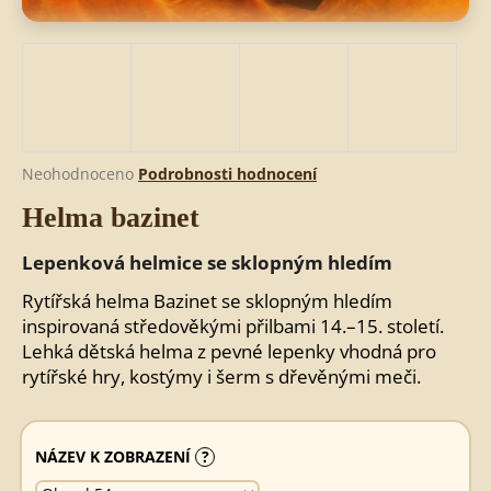
HLEDAT
D
Průměrné
Neohodnoceno
Podrobnosti hodnocení
o
hodnocení
Helma bazinet
produktu
p
je
o
0,0
Lepenková helmice se sklopným hledím
r
z
u
5
Rytířská helma Bazinet se sklopným hledím
č
hvězdiček.
inspirovaná středověkými přilbami 14.–15. století.
u
Lehká dětská helma z pevné lepenky vhodná pro
j
rytířské hry, kostýmy i šerm s dřevěnými meči.
e
m
e
NÁZEV K ZOBRAZENÍ
?