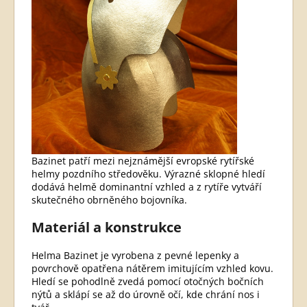
Bazinet patří mezi nejznámější evropské rytířské
helmy pozdního středověku. Výrazné sklopné hledí
dodává helmě dominantní vzhled a z rytíře vytváří
skutečného obrněného bojovníka.
Materiál a konstrukce
Helma Bazinet je vyrobena z pevné lepenky a
povrchově opatřena nátěrem imitujícím vzhled kovu.
Hledí se pohodlně zvedá pomocí otočných bočních
nýtů a sklápí se až do úrovně očí, kde chrání nos i