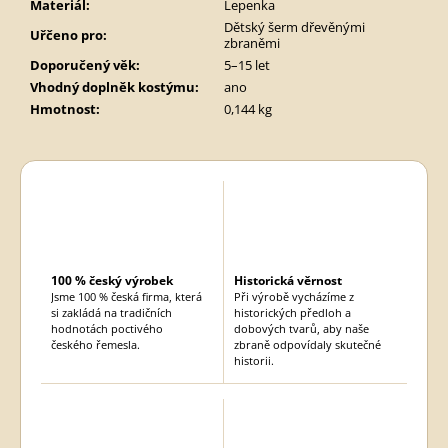
Materiál
:
Lepenka
Dětský šerm dřevěnými
Uřčeno pro
:
zbraněmi
Doporučený věk
:
5–15 let
Vhodný doplněk kostýmu
:
ano
Hmotnost
:
0,144 kg
100 % český výrobek
Historická věrnost
Jsme 100 % česká firma, která
Při výrobě vycházíme z
si zakládá na tradičních
historických předloh a
hodnotách poctivého
dobových tvarů, aby naše
českého řemesla.
zbraně odpovídaly skutečné
historii.