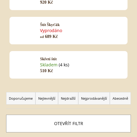
920 Kč
HLEDAT
Štít Škyťák
Vyprodáno
689 Kč
od
D
o
Skřetí štít
p
Skladem
(4 ks)
o
510 Kč
r
u
č
Ř
u
a
Doporučujeme
Nejlevnější
Nejdražší
Nejprodávanější
Abecedně
j
z
e
e
n
m
í
e
p
OTEVŘÍT FILTR
r
o