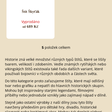
Štít Škyťák
Vyprodáno
689 Kč
od
5
položek celkem
O
v
Historie zná velké množství různých typů štítů, které se lišily
l
tvarem, velikostí i zdobením. Vedle známých rytířských nebo
á
vikingských štítů existovala také řada dalších variant, které
d
používali bojovníci v různých obdobích a částech světa.
a
Do této kategorie proto zařazujeme štíty, které mají odlišný
c
tvar nebo grafiku a nepatří do hlavních historických skupin.
í
Mohou být inspirovány starými legendami, filmovými
p
příběhy nebo jednoduše vznikly jako zajímavý nápad v dílně.
r
Stejně jako ostatní výrobky z naší dílny jsou tyto štíty
v
navrženy především pro dětské hry, divadlo, historické
k
slavnosti nebo kostýmové akce. Mohou tak doplnit výzbroj