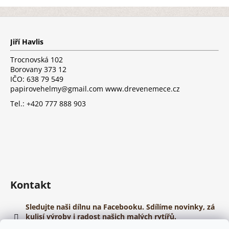
Z
á
p
Jiří Havlis
a
t
Trocnovská 102
í
Borovany 373 12
IČO: 638 79 549
papirovehelmy@gmail.com www.drevenemece.cz
Tel.: +420 777 888 903
Kontakt
Sledujte naši dílnu na Facebooku. Sdílíme novinky, zá
kulisí výroby i radost našich malých rytířů.
https://www.youtube.com/@papirovehelmy