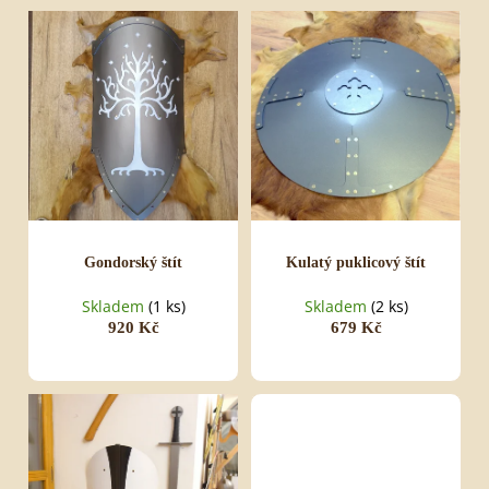
d
V
LHANG
u
ý
920
k
p
Kč
t
i
ů
s
p
r
o
d
u
k
t
ů
Gondorský štít
Kulatý puklicový štít
Skladem
(1 ks)
Skladem
(2 ks)
920 Kč
679 Kč