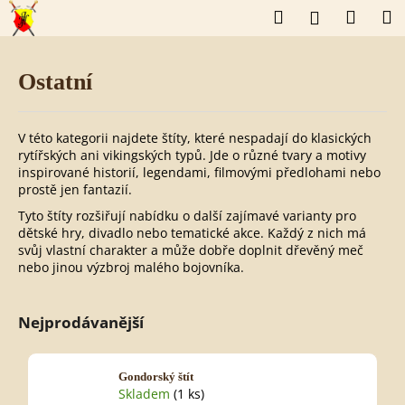
K
Přejít
Hledat
Náku
M
Přihlášení
o
na
š
obsah
Zpět
Zpět
košík
í
k
Ostatní
C
o
p
o
V této kategorii najdete štíty, které nespadají do klasických
t
rytířských ani vikingských typů. Jde o různé tvary a motivy
ř
inspirované historií, legendami, filmovými předlohami nebo
e
prostě jen fantazií.
b
Tyto štíty rozšiřují nabídku o další zajímavé varianty pro
u
dětské hry, divadlo nebo tematické akce. Každý z nich má
j
svůj vlastní charakter a může dobře doplnit dřevěný meč
e
nebo jinou výzbroj malého bojovníka.
t
e
n
a
Nejprodávanější
j
í
t
Gondorský štít
?
Skladem
(1 ks)