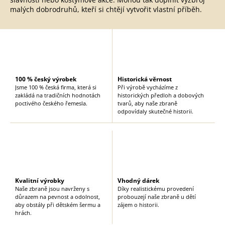
y
malých dobrodruhů, kteří si chtějí vytvořit vlastní příběh.
v
ý
p
i
s
u
100 % český výrobek
Historická věrnost
Jsme 100 % česká firma, která si
Při výrobě vycházíme z
zakládá na tradičních hodnotách
historických předloh a dobových
poctivého českého řemesla.
tvarů, aby naše zbraně
odpovídaly skutečné historii.
Kvalitní výrobky
Vhodný dárek
Naše zbraně jsou navrženy s
Díky realistickému provedení
důrazem na pevnost a odolnost,
probouzejí naše zbraně u dětí
aby obstály při dětském šermu a
zájem o historii.
hrách.