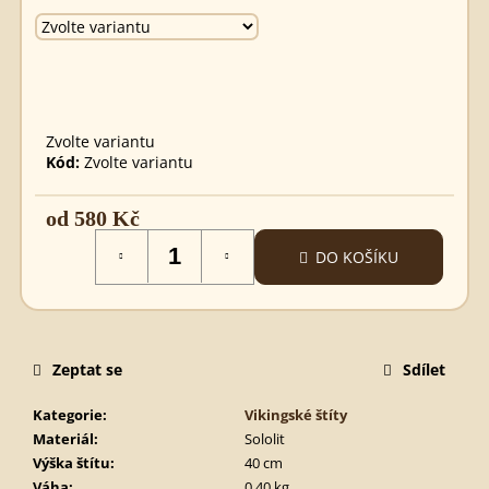
GERMÁNSKÝ
MEČ
680
Kč
Zvolte variantu
Kód:
Zvolte variantu
od
580 Kč
Měrná
DO KOŠÍKU
cena:
Zeptat se
Sdílet
Kategorie
:
Vikingské štíty
Materiál
:
Sololit
Výška štítu
:
40 cm
Váha
:
0,40 kg