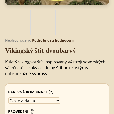
HLEDAT
D
Průměrné
Neohodnoceno
Podrobnosti hodnocení
o
hodnocení
Vikingský štít dvoubarvý
produktu
p
je
o
0,0
r
Kulatý vikingský štít inspirovaný výstrojí severských
z
u
válečníků. Lehký a odolný štít pro kostýmy i
5
č
dobrodružné výpravy.
hvězdiček.
u
j
e
BAREVNÁ KOMBINACE
?
m
e
PROVEDENÍ
?