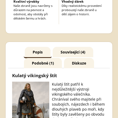
Kvalitní výrobky
Vhodný dárek
Naše zbraně jsou navrženy s
Díky realistickému provedení
důrazem na pevnost a
probouzejí naše zbraně u
odolnost, aby obstály při
dětí zájem o historii.
dětském šermu a hrách.
Popis
Související (4)
Podobné (1)
Diskuze
Kulatý vikingský štít
Kulatý štít patřil k
nejdůležitější výstroji
vikingského válečníka.
Chráníval svého majitele při
soubojích, nájezdech i během
dlouhých plaveb po moři, kdy
štíty byly zavěšeny po obvodu