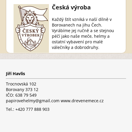
Česká výroba
Každý štít vzniká v naší dílně v
Borovanech na jihu Čech.
Vyrábíme jej ručně a se stejnou
péčí jako naše meče, helmy a
ostatní vybavení pro malé
válečníky a dobrodruhy.
Z
á
p
Jiří Havlis
a
t
Trocnovská 102
í
Borovany 373 12
IČO: 638 79 549
papirovehelmy@gmail.com www.drevenemece.cz
Tel.: +420 777 888 903