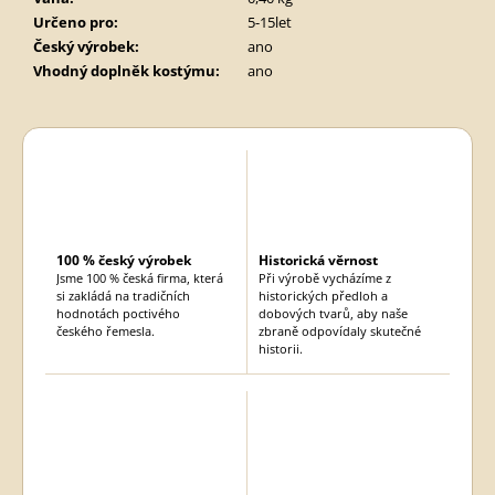
Určeno pro
:
5-15let
Český výrobek
:
ano
Vhodný doplněk kostýmu
:
ano
100 % český výrobek
Historická věrnost
Jsme 100 % česká firma, která
Při výrobě vycházíme z
si zakládá na tradičních
historických předloh a
hodnotách poctivého
dobových tvarů, aby naše
českého řemesla.
zbraně odpovídaly skutečné
historii.