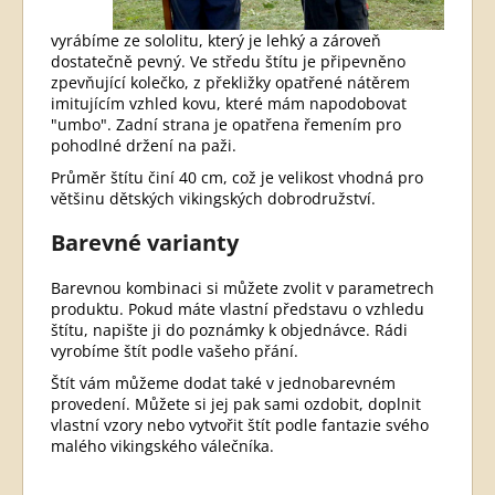
vyrábíme ze sololitu, který je lehký a zároveň
dostatečně pevný. Ve středu štítu je připevněno
zpevňující kolečko, z překližky opatřené nátěrem
imitujícím vzhled kovu, které mám napodobovat
"umbo". Zadní strana je opatřena řemením pro
pohodlné držení na paži.
Průměr štítu činí 40 cm, což je velikost vhodná pro
většinu dětských vikingských dobrodružství.
Barevné varianty
Barevnou kombinaci si můžete zvolit v parametrech
produktu. Pokud máte vlastní představu o vzhledu
štítu, napište ji do poznámky k objednávce. Rádi
vyrobíme štít podle vašeho přání.
Štít vám můžeme dodat také v jednobarevném
provedení. Můžete si jej pak sami ozdobit, doplnit
vlastní vzory nebo vytvořit štít podle fantazie svého
malého vikingského válečníka.