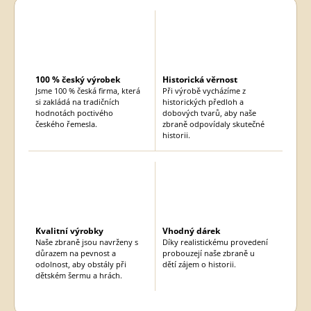
100 % český výrobek
Historická věrnost
Jsme 100 % česká firma, která
Při výrobě vycházíme z
si zakládá na tradičních
historických předloh a
hodnotách poctivého
dobových tvarů, aby naše
českého řemesla.
zbraně odpovídaly skutečné
historii.
Kvalitní výrobky
Vhodný dárek
Naše zbraně jsou navrženy s
Díky realistickému provedení
důrazem na pevnost a
probouzejí naše zbraně u
odolnost, aby obstály při
dětí zájem o historii.
dětském šermu a hrách.