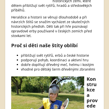
historických zemí, které
dětem přibližují svět rytířů, hradů a středověkých
příběhů.
Heraldice a historii se věnuji dlouhodobě a při
návrzích štítů se snažím vycházet ze skutečných
historických předloh. Děti tak při hře poznávají
opravdové erby používané v českých zemích před
stovkami let.
Proč si děti naše štíty oblíbí
přibližují svět rytířů, erbů a české historie
podporují pohyb, koordinaci a aktivní hru
dobře doplňují dřevěný meč, helmu i kostým
vhodné pro dětský šerm dřevěnými zbraněmi
Kon
stru
kce
a
prov
ede