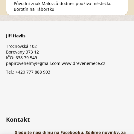
Původní znak Malovců dodnes používá městečko
Borotín na Táborsku.
Z
á
p
Jiří Havlis
a
t
Trocnovská 102
í
Borovany 373 12
IČO: 638 79 549
papirovehelmy@gmail.com www.drevenemece.cz
Tel.: +420 777 888 903
Kontakt
Sledujte naši dílnu na Facebooku. Sdílíme novinky, zá