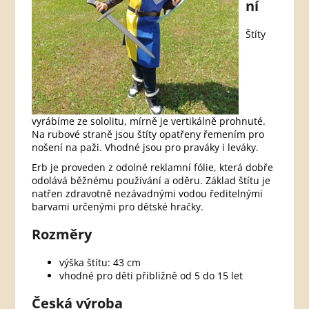
ní
Štíty
vyrábíme ze sololitu, mírně je vertikálně prohnuté.
Na rubové straně jsou štíty opatřeny řemením pro
nošení na paži. Vhodné jsou pro praváky i leváky.
Erb je proveden z odolné reklamní fólie, která dobře
odolává běžnému používání a oděru. Základ štítu je
natřen zdravotně nezávadnými vodou ředitelnými
barvami určenými pro dětské hračky.
Rozměry
výška štítu: 43 cm
vhodné pro děti přibližně od 5 do 15 let
Česká výroba