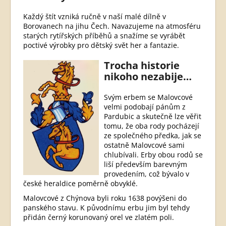
Každý štít vzniká ručně v naší malé dílně v
Borovanech na jihu Čech. Navazujeme na atmosféru
starých rytířských příběhů a snažíme se vyrábět
poctivé výrobky pro dětský svět her a fantazie.
Trocha historie
nikoho nezabije…
Svým erbem se Malovcové
velmi podobají pánům z
Pardubic a skutečně lze věřit
tomu, že oba rody pocházejí
ze společného předka, jak se
ostatně Malovcové sami
chlubívali. Erby obou rodů se
liší především barevným
provedením, což bývalo v
české heraldice poměrně obvyklé.
Malovcové z Chýnova byli roku 1638 povýšeni do
panského stavu. K původnímu erbu jim byl tehdy
přidán černý korunovaný orel ve zlatém poli.