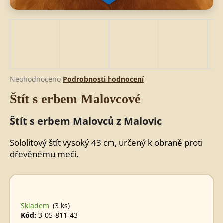
HLEDAT
D
Průměrné
Neohodnoceno
Podrobnosti hodnocení
o
hodnocení
Štít s erbem Malovcové
produktu
p
je
o
0,0
Štít s erbem Malovců z Malovic
r
z
u
5
č
Sololitový štít vysoký 43 cm, určený k obraně proti
hvězdiček.
u
dřevěnému meči.
j
e
m
e
Skladem
(3 ks)
Kód:
3-05-811-43