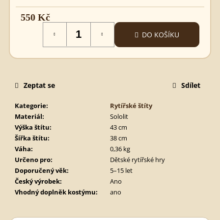
GERMÁNSKÝ
MEČ
550 Kč
680
Měrná
Kč
DO KOŠÍKU
cena:
Zeptat se
Sdílet
Kategorie
:
Rytířské štíty
Materiál
:
Sololit
Výška štítu
:
43 cm
Šířka štítu
:
38 cm
Váha
:
0,36 kg
Určeno pro
:
Dětské rytířské hry
Doporučený věk
:
5–15 let
Český výrobek
:
Ano
Vhodný doplněk kostýmu
:
ano