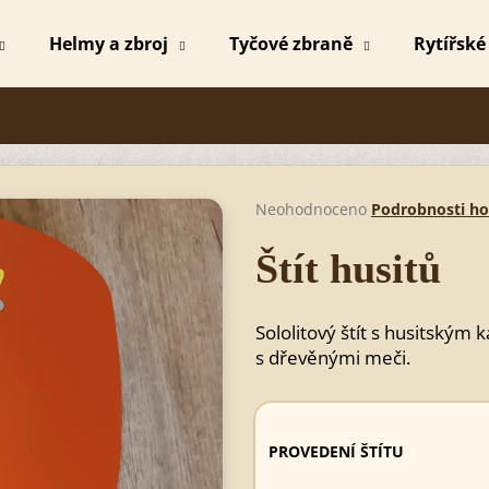
Helmy a zbroj
Tyčové zbraně
Rytířské
Co potřebujete najít?
HLEDAT
Průměrné
Neohodnoceno
Podrobnosti h
hodnocení
produktu
Štít husitů
je
Doporučujeme
0,0
z
Sololitový štít s husitský
5
hvězdiček.
s dřevěnými meči.
PROVEDENÍ ŠTÍTU
MEČ MICHAEL BEZBARVÝ
SPARTSKÝ ME