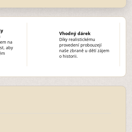
ky
Vhodný dárek
u
Díky realistickému
zem na
provedení probouzejí
st, aby
naše zbraně u dětí zájem
kém
o historii.