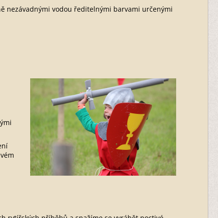
otně nezávadnými vodou ředitelnými barvami určenými
kými
ení
svém
h rytířských příběhů a snažíme se vyrábět poctivé