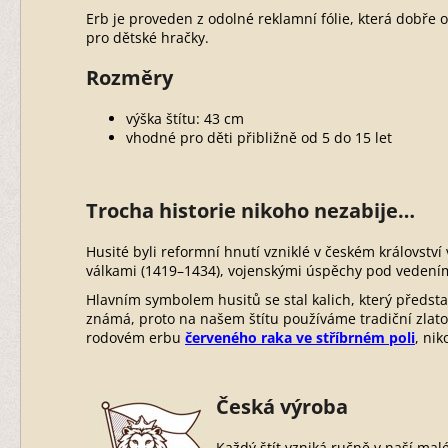
Erb je proveden z odolné reklamní fólie, která dobř
pro dětské hračky.
Rozměry
výška štítu: 43 cm
vhodné pro děti přibližně od 5 do 15 let
Trocha historie nikoho nezabije…
Husité byli reformní hnutí vzniklé v českém království 
válkami (1419–1434), vojenskými úspěchy pod vedením
Hlavním symbolem husitů se stal kalich, který předsta
známá, proto na našem štítu používáme tradiční zlato
rodovém erbu
červeného raka ve stříbrném poli
, nik
Česká výroba
Každý štít vzniká ručně v naší ma