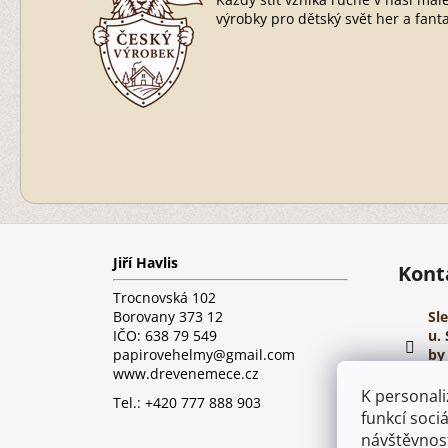
výrobky pro dětský svět her a fanta
Z
á
Jiří Havlis
p
Kont
a
Trocnovská 102
t
Borovany 373 12
Sl
í
IČO: 638 79 549
u. 
papirovehelmy@gmail.com
by 
www.drevenemece.cz
ht
K personali
pi
Tel.: +420 777 888 903
funkcí soci
návštěvnost