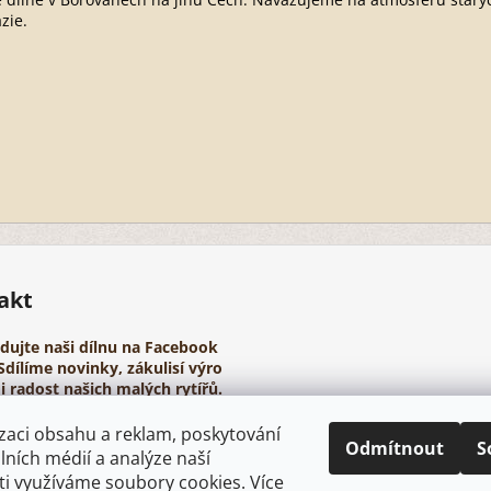
zie.
akt
edujte naši dílnu na Facebook
Sdílíme novinky, zákulisí výro
i radost našich malých rytířů.
tps://www.youtube.com/@pa
zaci obsahu a reklam, poskytování
rovehelmy
Odmítnout
S
álních médií a analýze naší
i využíváme soubory cookies. Více