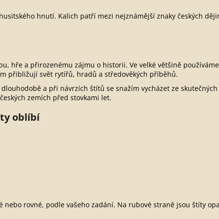
 husitského hnutí. Kalich patří mezi nejznámější znaky českých děj
bu, hře a přirozenému zájmu o historii. Ve velké většině používám
m přibližují svět rytířů, hradů a středověkých příběhů.
ji dlouhodobě a při návrzích štítů se snažím vycházet ze skutečných 
českých zemích před stovkami let.
ty oblíbí
uté nebo rovné, podle vašeho zadání. Na rubové straně jsou štíty 