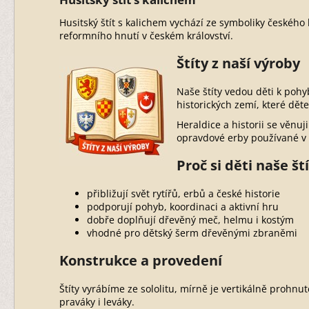
Husitský štít s kalichem vychází ze symboliky českého
reformního hnutí v českém království.
Štíty z naší výroby
Naše štíty vedou děti k pohy
historických zemí, které děte
Heraldice a historii se věnu
opravdové erby používané v 
Proč si děti naše ští
přibližují svět rytířů, erbů a české historie
podporují pohyb, koordinaci a aktivní hru
dobře doplňují dřevěný meč, helmu i kostým
vhodné pro dětský šerm dřevěnými zbraněmi
Konstrukce a provedení
Štíty vyrábíme ze sololitu, mírně je vertikálně prohn
praváky i leváky.