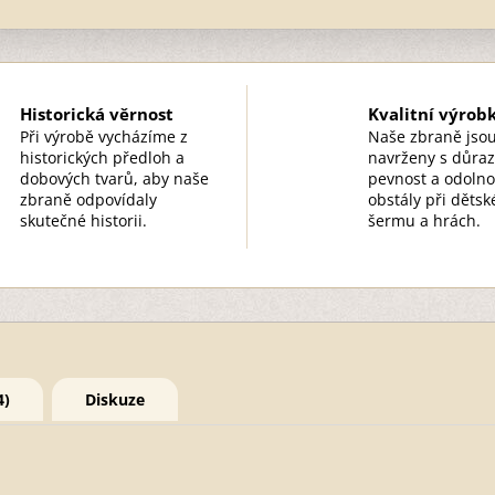
Historická věrnost
Kvalitní výrob
Při výrobě vycházíme z
Naše zbraně jso
historických předloh a
navrženy s důra
dobových tvarů, aby naše
pevnost a odolno
zbraně odpovídaly
obstály při děts
skutečné historii.
šermu a hrách.
4)
Diskuze