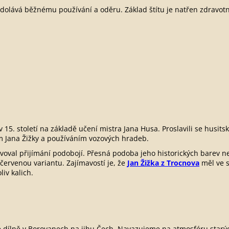
e odolává běžnému používání a oděru. Základ štítu je natřen zdrav
v 15. století na základě učení mistra Jana Husa. Proslavili se husits
 Jana Žižky a používáním vozových hradeb.
voval přijímání podobojí. Přesná podoba jeho historických barev n
červenou variantu. Zajímavostí je, že
Jan Žižka z Trocnova
měl ve 
oliv kalich.
lé dílně v Borovanech na jihu Čech. Navazujeme na atmosféru starýc