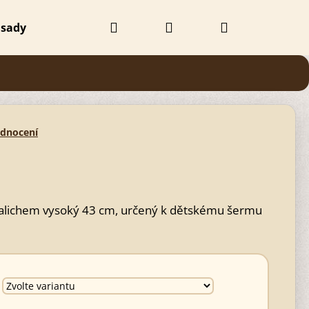
Hledat
Přihlášení
Nákupní
 sady
Doplňky
Obchodní podmínky
Kontak
košík
odnocení
m kalichem vysoký 43 cm, určený k dětskému šermu
Následující
Č