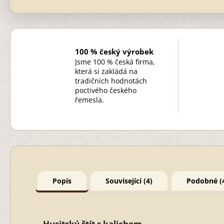
100 % český výrobek
Jsme 100 % česká firma,
která si zakládá na
tradičních hodnotách
poctivého českého
řemesla.
Popis
Související (4)
Podobné (
Husitský štít s kalichem