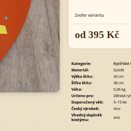
495 Kč
890 Kč
Zvolte variantu
od
395 Kč
Měrná
cena:
Kategorie
:
Rytířské 
Materiál
:
Sololit
Výška štítu
:
43 cm
Šířka štítu
:
38 cm
Váha
:
0,36 kg
Určeno pro
:
Dětské ryt
Doporučený věk
:
5–15 let
Český výrobek
:
Ano
Vhodný doplněk
ano
kostýmu
: