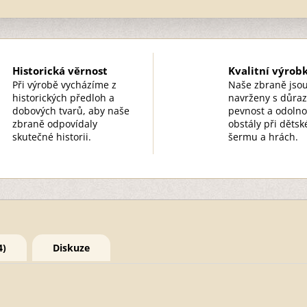
Historická věrnost
Kvalitní výrob
Při výrobě vycházíme z
Naše zbraně jso
historických předloh a
navrženy s důra
dobových tvarů, aby naše
pevnost a odolno
zbraně odpovídaly
obstály při děts
skutečné historii.
šermu a hrách.
4)
Diskuze