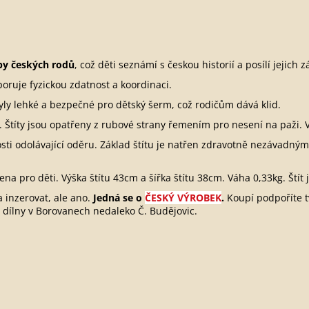
rby českých rodů
, což děti seznámí s českou historií a posílí jejich 
poruje fyzickou zdatnost a koordinaci.
byly lehké a bezpečné pro dětský šerm, což rodičům dává klid.
. Štíty jsou opatřeny z rubové strany řemením pro nesení na paži. 
sti odolávající oděru. Základ štítu je natřen zdravotně nezávadný
na pro děti. Výška štítu 43cm a šířka štítu 38cm. Váha 0,33kg. Štít 
 inzerovat, ale ano.
Jedná se o
ČESKÝ VÝROBEK
.
Koupí podpoříte 
 dílny v Borovanech nedaleko Č. Budějovic.