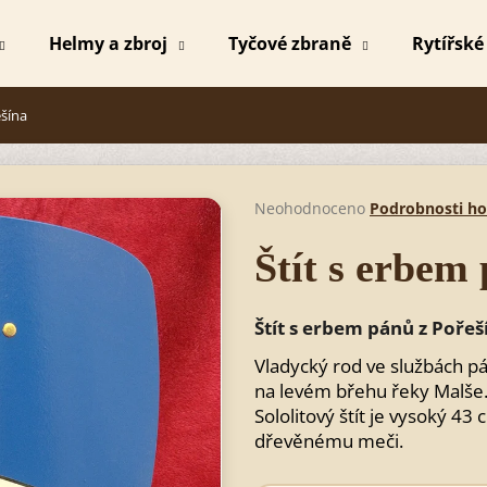
Helmy a zbroj
Tyčové zbraně
Rytířské
Co potřebujete najít?
ešína
HLEDAT
Průměrné
Neohodnoceno
Podrobnosti h
hodnocení
produktu
Štít s erbem
je
Doporučujeme
0,0
z
Štít s erbem pánů z Pořeš
5
hvězdiček.
Vladycký rod ve službách p
na levém břehu řeky Malše
Sololitový štít je vysoký 43
dřevěnému meči.
MEČ MICHAEL BEZBARVÝ
SPARTSKÝ ME