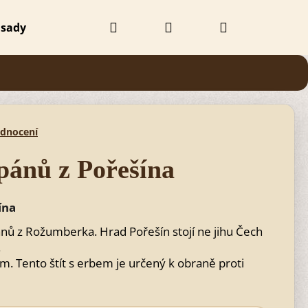
Hledat
Přihlášení
Nákupní
 sady
Doplňky
Obchodní podmínky
Kontak
košík
odnocení
 pánů z Pořešína
ína
ánů z Rožumberka. Hrad Pořešín stojí ne jihu Čech
.
Následující
 cm. Tento štít s erbem je určený k obraně proti
Č