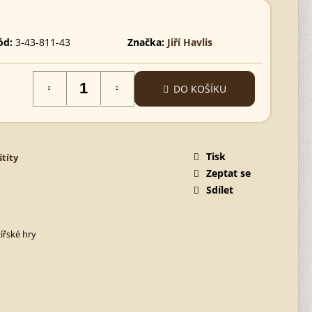
ód:
3-43-811-43
Značka:
Jiří Havlis
DO KOŠÍKU
Tisk
štíty
Zeptat se
Sdílet
ířské hry