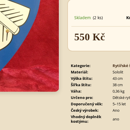
495 Kč
890 Kč
Skladem
(2 ks)
K
550 Kč
Měrná
cena:
Kategorie
:
Rytířské 
Materiál
:
Sololit
Výška štítu
:
43 cm
Šířka štítu
:
38 cm
Váha
:
0,36 kg
Určeno pro
:
Dětské ryt
Doporučený věk
:
5–15 let
Český výrobek
:
Ano
Vhodný doplněk
ano
kostýmu
: