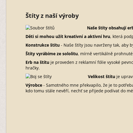
Štíty z naší výroby
Naše štíty obsahují e
Děti si mohou užít kreativní a aktivní hru
, která pod
Konstrukce štítu
- Naše štíty jsou navrženy tak, aby 
Štíty vyrábíme ze sololitu
, mírně vertikálně prohnuté
Erb na štítu
je proveden z reklamní fólie vysoké pevno
hračky.
Velikost štítu
je uprave
Výrobce
- Samotného mne překvapilo, že je to potřeba
kdo tomu stále nevěří, nechť se přijede podívat do mé