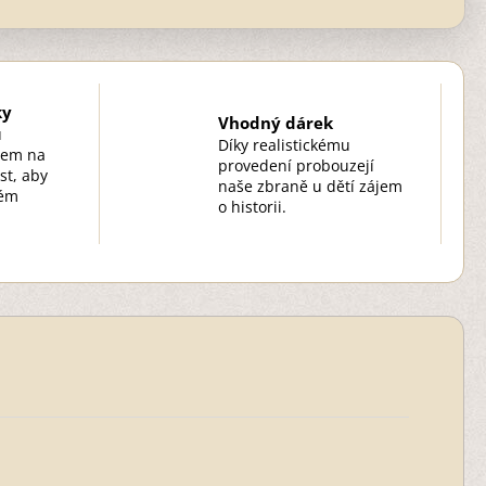
ky
Vhodný dárek
u
Díky realistickému
zem na
provedení probouzejí
st, aby
naše zbraně u dětí zájem
kém
o historii.