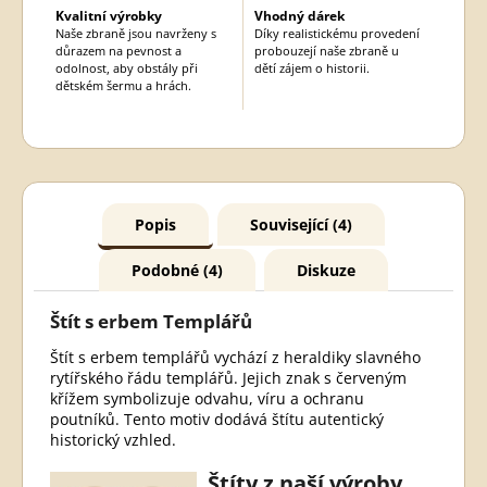
Kvalitní výrobky
Vhodný dárek
Naše zbraně jsou navrženy s
Díky realistickému provedení
důrazem na pevnost a
probouzejí naše zbraně u
odolnost, aby obstály při
dětí zájem o historii.
dětském šermu a hrách.
Popis
Související (4)
Podobné (4)
Diskuze
Štít s erbem Templářů
Štít s erbem templářů vychází z heraldiky slavného
rytířského řádu templářů. Jejich znak s červeným
křížem symbolizuje odvahu, víru a ochranu
poutníků. Tento motiv dodává štítu autentický
historický vzhled.
Štíty z naší výroby