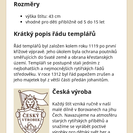
Rozměry
výška štítu: 43 cm
vhodné pro děti přibližně od 5 do 15 let
Krátký popis řádu templářů
Řád templářů byl založen kolem roku 1119 po první
křížové výpravě. Jeho úkolem byla ochrana poutníků
směřujících do Svaté země a obrana křesťanských
území. Templáři se postupně stali jedním z
nejbohatších a nejmocnějších rytířských řádů
středověku. V roce 1312 byl řád papežem zrušen a
jeho majetek byl z větší části předán johanitům.
Česká výroba
Každý štít vzniká ručně v naší
malé dílně v Borovanech na jihu
Čech. Navazujeme na atmosféru
starých rytířských příběhů a
snažíme se vyrábět poctivé
výrobky pro dětský svět her a