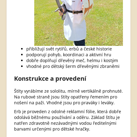
přibližují svět rytířů, erbů a české historie
podporují pohyb, koordinaci a aktivní hru
dobře doplňují dřevěný meč, helmu i kostým
vhodné pro dětský šerm dřevěnými zbraněmi
Konstrukce a provedení
Štíty vyrábíme ze sololitu, mírně vertikálně prohnuté.
Na rubové straně jsou štíty opatřeny řemením pro
nošení na paži. Vhodné jsou pro praváky i leváky.
Erb je proveden z odolné reklamní fólie, která dobře
odolává běžnému používání a oděru. Základ štítu je
natřen zdravotně nezávadnými vodou ředitelnými
barvami určenými pro dětské hračky.