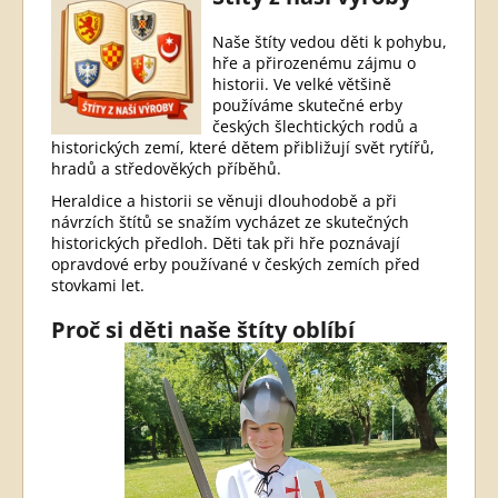
Naše štíty vedou děti k pohybu,
hře a přirozenému zájmu o
historii. Ve velké většině
používáme skutečné erby
českých šlechtických rodů a
historických zemí, které dětem přibližují svět rytířů,
hradů a středověkých příběhů.
Heraldice a historii se věnuji dlouhodobě a při
návrzích štítů se snažím vycházet ze skutečných
historických předloh. Děti tak při hře poznávají
opravdové erby používané v českých zemích před
stovkami let.
Proč si děti naše štíty oblíbí