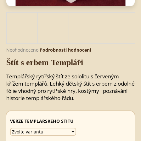
HLEDAT
D
Průměrné
Neohodnoceno
Podrobnosti hodnocení
o
hodnocení
Štít s erbem Templáři
produktu
p
je
o
0,0
r
Templářský rytířský štít ze sololitu s červeným
z
u
křížem templářů. Lehký dětský štít s erbem z odolné
5
č
fólie vhodný pro rytířské hry, kostýmy i poznávání
hvězdiček.
u
historie templářského řádu.
j
e
m
VERZE TEMPLÁŘSKÉHO ŠTÍTU
e