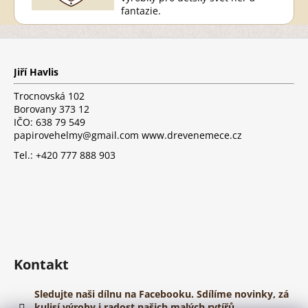
fantazie.
Z
á
p
Jiří Havlis
a
t
Trocnovská 102
í
Borovany 373 12
IČO: 638 79 549
papirovehelmy@gmail.com www.drevenemece.cz
Tel.: +420 777 888 903
Kontakt
Sledujte naši dílnu na Facebooku. Sdílíme novinky, zá
kulisí výroby i radost našich malých rytířů.