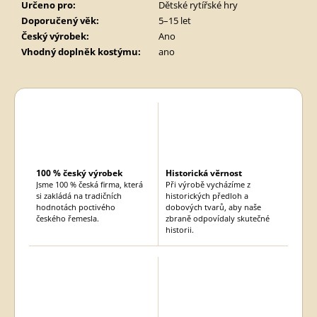
Určeno pro
:
Dětské rytířské hry
Doporučený věk
:
5–15 let
Český výrobek
:
Ano
Vhodný doplněk kostýmu
:
ano
100 % český výrobek
Historická věrnost
Jsme 100 % česká firma, která
Při výrobě vycházíme z
si zakládá na tradičních
historických předloh a
hodnotách poctivého
dobových tvarů, aby naše
českého řemesla.
zbraně odpovídaly skutečné
historii.