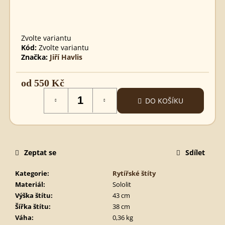
MEČ
MICHAEL
BEZBARVÝ
495
Zvolte variantu
Kč
Kód:
Zvolte variantu
Značka:
Jiří Havlis
od
550 Kč
Měrná
DO KOŠÍKU
cena:
Zeptat se
Sdílet
Kategorie
:
Rytířské štíty
Materiál
:
Sololit
Výška štítu
:
43 cm
Šířka štítu
:
38 cm
Váha
:
0,36 kg