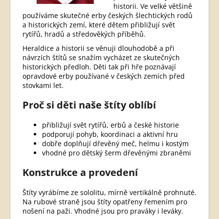
historii. Ve velké většině
používáme skutečné erby českých šlechtických rodů
a historických zemí, které dětem přibližují svět
rytířů, hradů a středověkých příběhů.
Heraldice a historii se věnuji dlouhodobě a při
návrzích štítů se snažím vycházet ze skutečných
historických předloh. Děti tak při hře poznávají
opravdové erby používané v českých zemích před
stovkami let.
Proč si děti naše štíty oblíbí
přibližují svět rytířů, erbů a české historie
podporují pohyb, koordinaci a aktivní hru
dobře doplňují dřevěný meč, helmu i kostým
vhodné pro dětský šerm dřevěnými zbraněmi
Konstrukce a provedení
Štíty vyrábíme ze sololitu, mírně vertikálně prohnuté.
Na rubové straně jsou štíty opatřeny řemením pro
nošení na paži. Vhodné jsou pro praváky i leváky.