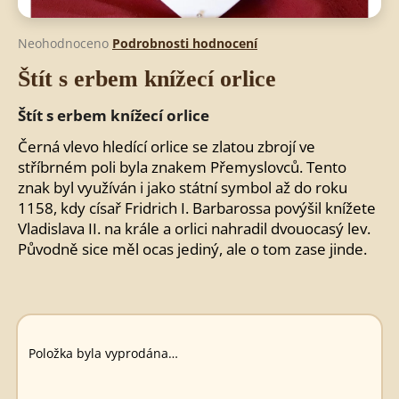
Průměrné
Neohodnoceno
Podrobnosti hodnocení
hodnocení
HLEDAT
Štít s erbem knížecí orlice
produktu
je
0,0
Štít s erbem knížecí orlice
z
D
5
Černá vlevo hledící orlice se zlatou zbrojí ve
o
hvězdiček.
stříbrném poli byla znakem Přemyslovců. Tento
p
znak byl využíván i jako státní symbol až do roku
o
1158, kdy císař Fridrich I. Barbarossa povýšil knížete
r
Vladislava II. na krále a orlici nahradil dvouocasý lev.
u
Původně sice měl ocas jediný, ale o tom zase jinde.
č
u
j
e
m
e
Položka byla vyprodána…