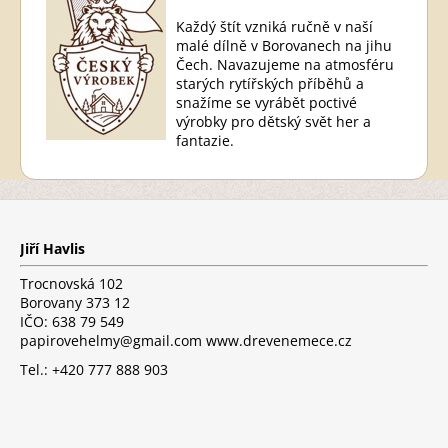
Každý štít vzniká ručně v naší
malé dílně v Borovanech na jihu
Čech. Navazujeme na atmosféru
starých rytířských příběhů a
snažíme se vyrábět poctivé
výrobky pro dětský svět her a
fantazie.
Z
á
p
Jiří Havlis
a
t
Trocnovská 102
í
Borovany 373 12
IČO: 638 79 549
papirovehelmy@gmail.com www.drevenemece.cz
Tel.: +420 777 888 903