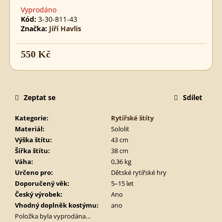
SCIMITAR
Vyprodáno
MALÝ
Kód:
3-30-811-43
560
Značka:
Jiří Havlis
Kč
550 Kč
Měrná
cena:
Zeptat se
Sdílet
Kategorie
:
Rytířské štíty
Materiál
:
Sololit
Výška štítu
:
43 cm
Šířka štítu
:
38 cm
Váha
:
0,36 kg
Určeno pro
:
Dětské rytířské hry
Doporučený věk
:
5–15 let
Český výrobek
:
Ano
Vhodný doplněk kostýmu
:
ano
Položka byla vyprodána…