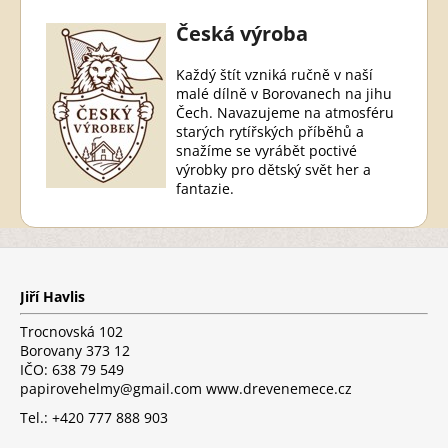
Česká výroba
Každý štít vzniká ručně v naší
malé dílně v Borovanech na jihu
Čech. Navazujeme na atmosféru
starých rytířských příběhů a
snažíme se vyrábět poctivé
výrobky pro dětský svět her a
fantazie.
Z
á
p
Jiří Havlis
a
t
Trocnovská 102
í
Borovany 373 12
IČO: 638 79 549
papirovehelmy@gmail.com www.drevenemece.cz
Tel.: +420 777 888 903