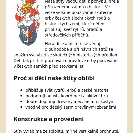
Naše štíty vedou děti k pohybu, hře a
přirozenému zájmu o historii. Ve
velké většině používáme skutečné
erby českých šlechtických rodů a
historických zemí, které dětem
přibližují svět rytířů, hradů a
středověkých příběhů.
Heraldice a historii se věnuji
dlouhodobě a při návrzích štítů se
snažím vycházet ze skutečných historických předloh.
Děti tak při hře poznávají opravdové erby používané
v českých zemích před stovkami let.
Proč si děti naše štíty oblíbí
přibližují svět rytířů, erbů a české historie
podporují pohyb, koordinaci a aktivní hru
dobře doplňují dřevěný meč, helmu i kostým
vhodné pro dětský šerm dřevěnými zbraněmi
Konstrukce a provedení
Štíty vyrábíme ze sololitu, mírně vertikálně prohnuté.