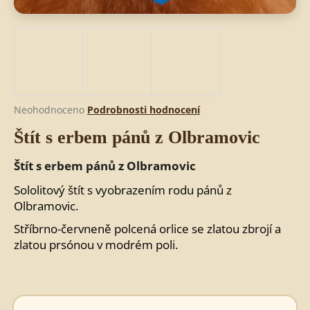
HLEDAT
D
Průměrné
Neohodnoceno
Podrobnosti hodnocení
o
hodnocení
Štít s erbem pánů z Olbramovic
produktu
p
je
o
0,0
Štít s erbem pánů z Olbramovic
r
z
u
5
Sololitový štít s vyobrazením rodu pánů z
č
hvězdiček.
Olbramovic.
u
j
Stříbrno-červneně polcená orlice se zlatou zbrojí a
e
zlatou prsónou v modrém poli.
m
e