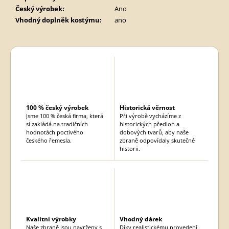
Český výrobek
:
Ano
Vhodný doplněk kostýmu
:
ano
100 % český výrobek
Historická věrnost
Jsme 100 % česká firma, která
Při výrobě vycházíme z
si zakládá na tradičních
historických předloh a
hodnotách poctivého
dobových tvarů, aby naše
českého řemesla.
zbraně odpovídaly skutečné
historii.
Kvalitní výrobky
Vhodný dárek
Naše zbraně jsou navrženy s
Díky realistickému provedení