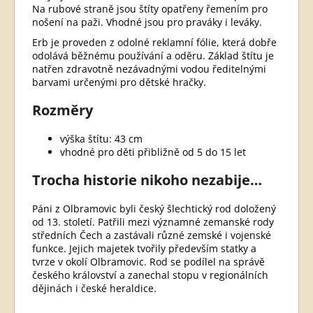
Na rubové straně jsou štíty opatřeny řemením pro
nošení na paži. Vhodné jsou pro praváky i leváky.
Erb je proveden z odolné reklamní fólie, která dobře
odolává běžnému používání a oděru. Základ štítu je
natřen zdravotně nezávadnými vodou ředitelnými
barvami určenými pro dětské hračky.
Rozměry
výška štítu: 43 cm
vhodné pro děti přibližně od 5 do 15 let
Trocha historie nikoho nezabije…
Páni z Olbramovic byli český šlechtický rod doložený
od 13. století. Patřili mezi významné zemanské rody
středních Čech a zastávali různé zemské i vojenské
funkce. Jejich majetek tvořily především statky a
tvrze v okolí Olbramovic. Rod se podílel na správě
českého království a zanechal stopu v regionálních
dějinách i české heraldice.