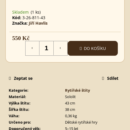
SCIMITAR
MALÝ
Skladem
(1 ks)
560
Kód:
3-26-811-43
Kč
Značka:
Jiří Havlis
550 Kč
Měrná
DO KOŠÍKU
cena:
Zeptat se
Sdílet
Kategorie
:
Rytířské štíty
Materiál
:
Sololit
Výška štítu
:
43 cm
Šířka štítu
:
38 cm
Váha
:
0,36 kg
Určeno pro
:
Dětské rytířské hry
Doporučený věk
:
5–15 let