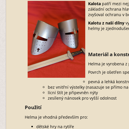
Kalota
patří mezi nej
základní ochrana hlav
zvyšoval ochranu v bo
Kalotu z naší dílny
vy
helmy je zjednodušen
Materiál a konst
Helma je vyrobena z 
Povrch je ošetřen spe
pevná a lehká konstr
bez vnitřní výstelky (nasazuje se přímo na
lícní štít je připevněn nýty
zesílený nánosek pro vyšší odolnost
Použití
Helma je vhodná především pro:
dětské hry na rytíře