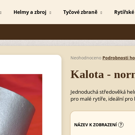
Helmy a zbroj
Tyčové zbraně
Rytířské
Co potřebujete najít?
HLEDAT
Průměrné
Neohodnoceno
Podrobnosti h
hodnocení
produktu
Kalota - no
je
Doporučujeme
0,0
z
Jednoduchá středověká helma
5
hvězdiček.
pro malé rytíře, ideální pro
NÁZEV K ZOBRAZENÍ
?
MEČ MICHAEL
MEČ MICHAEL