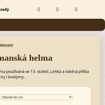
Hledat
Přihlášení
Nákupní
 sady
Doplňky
Obchodní podmínky
Kontak
košík
odnocení
rmanská helma
 používaná ve 13. století. Lehká a odolná přilba
 hry i kostýmy.
Následující
 BEZBARVÝ