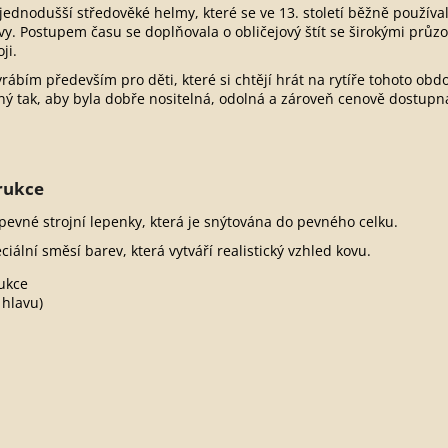
jednodušší středověké helmy, které se ve 13. století běžně používal
y. Postupem času se doplňovala o obličejový štít se širokými průzo
ji.
rábím především pro děti, které si chtějí hrát na rytíře tohoto obdo
ý tak, aby byla dobře nositelná, odolná a zároveň cenově dostupn
rukce
pevné strojní lepenky, která je snýtována do pevného celku.
ciální směsí barev, která vytváří realistický vzhled kovu.
ukce
 hlavu)