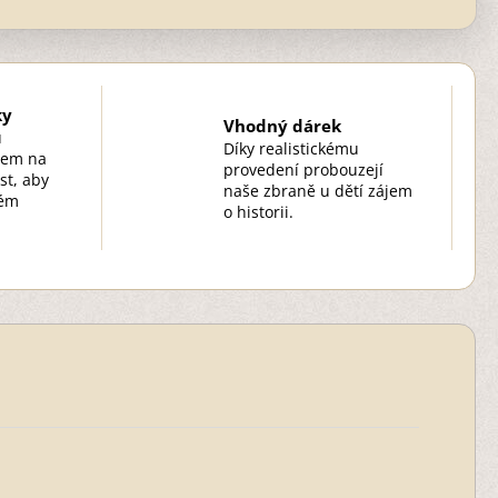
ky
Vhodný dárek
u
Díky realistickému
zem na
provedení probouzejí
st, aby
naše zbraně u dětí zájem
kém
o historii.