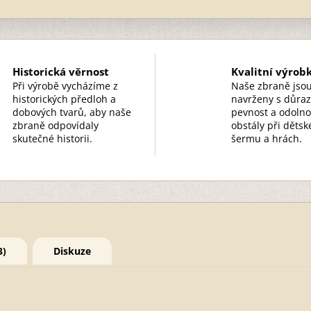
Historická věrnost
Kvalitní výrob
Při výrobě vycházíme z
Naše zbraně jso
historických předloh a
navrženy s důra
dobových tvarů, aby naše
pevnost a odolno
zbraně odpovídaly
obstály při děts
skutečné historii.
šermu a hrách.
3)
Diskuze