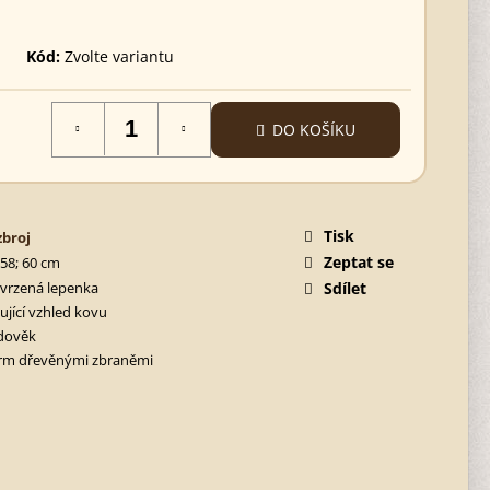
Kód:
Zvolte variantu
DO KOŠÍKU
Tisk
zbroj
Zeptat se
; 58; 60 cm
tvrzená lepenka
Sdílet
ující vzhled kovu
dověk
rm dřevěnými zbraněmi