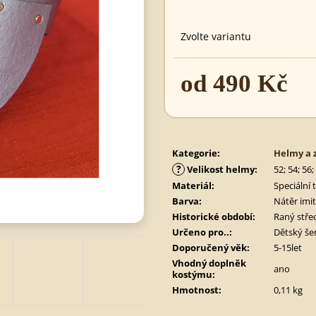
620 Kč
495 Kč
Zvolte variantu
od
490 Kč
Měrná
cena:
Kategorie
:
Helmy a 
?
Velikost helmy
:
52; 54; 56
Materiál
:
Speciální 
Barva
:
Nátěr imit
Historické období
:
Raný stře
Určeno pro..
:
Dětský še
Doporučený věk
:
5-15let
Vhodný doplněk
ano
kostýmu
:
Hmotnost
:
0,11 kg