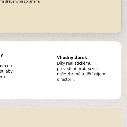
rm dřevěnými zbraněmi
ky
Vhodný dárek
u
Díky realistickému
zem na
provedení probouzejí
st, aby
naše zbraně u dětí zájem
kém
o historii.