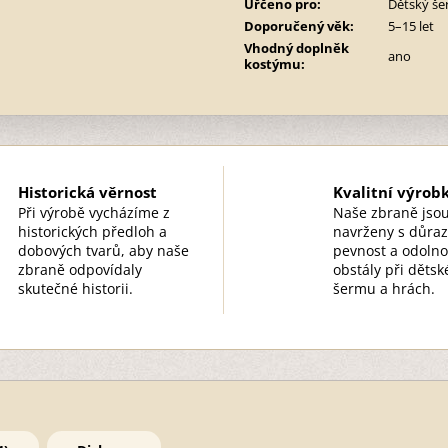
Uřčeno pro
:
Dětský še
Doporučený věk
:
5–15 let
Vhodný doplněk
ano
kostýmu
:
Historická věrnost
Kvalitní výrob
Při výrobě vycházíme z
Naše zbraně jso
historických předloh a
navrženy s důra
dobových tvarů, aby naše
pevnost a odolno
zbraně odpovídaly
obstály při děts
skutečné historii.
šermu a hrách.