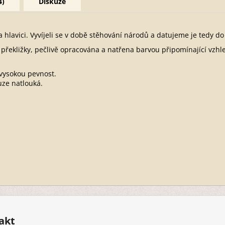
4)
Diskuze
a hlavici. Vyvíjeli se v době stěhování národů a datujeme je tedy do
překližky, pečlivě opracována a natřena barvou připomínající vzhle
 vysokou pevnost.
uze natlouká.
akt