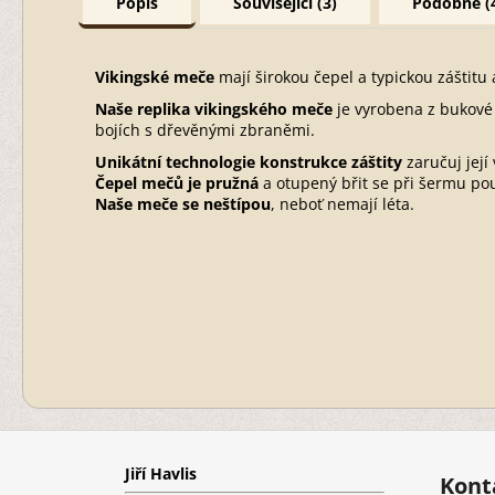
Popis
Související (3)
Podobné (
Vikingské meče
mají širokou čepel a typickou záštitu 
Naše replika vikingského meče
je vyrobena z bukové 
bojích s dřevěnými zbraněmi.
Unikátní technologie konstrukce záštity
zaručuj její
Čepel mečů je pružná
a otupený břit se při šermu po
Naše meče se neštípou
, neboť nemají léta.
Z
á
Jiří Havlis
p
Kont