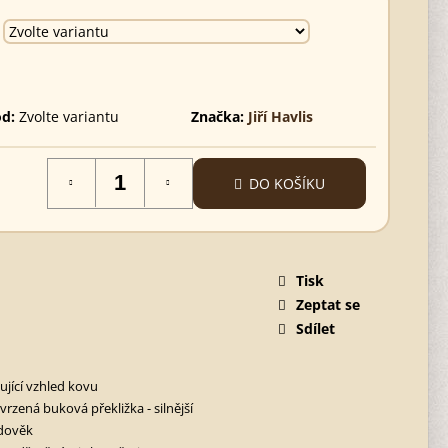
d:
Zvolte variantu
Značka:
Jiří Havlis
DO KOŠÍKU
Tisk
Zeptat se
Sdílet
ující vzhled kovu
tvrzená buková překližka - silnější
dověk