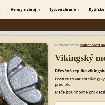
Helmy a zbroj
Tyčové zbraně
Rytířské
Co potřebujete najít?
HLEDAT
Průměrné
Neohodnoceno
Podrobnosti h
hodnocení
produktu
Vikingský me
je
Doporučujeme
0,0
z
Dřevěná replika vikings
5
hvězdiček.
První ze tří variant vikings
předloh.
Meče jsou vhodné pro dětsk
MEČ MICHAEL BEZBARVÝ
SPARTSKÝ ME