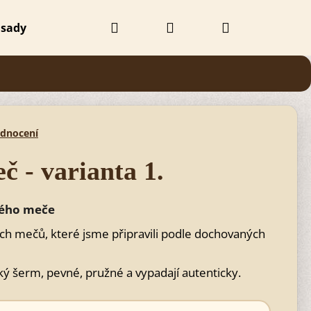
Hledat
Přihlášení
Nákupní
 sady
Doplňky
Obchodní podmínky
Kontak
košík
odnocení
č - varianta 1.
kého meče
kých mečů, které jsme připravili podle dochovaných
Následující
ý šerm, pevné, pružné a vypadají autenticky.
Č