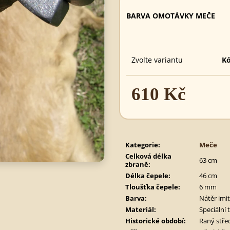
495 Kč
890 Kč
BARVA OMOTÁVKY MEČE
Zvolte variantu
Kó
610 Kč
Měrná
cena:
Kategorie
:
Meče
Celková délka
63 cm
zbraně
:
Délka čepele
:
46 cm
Tloušťka čepele
:
6 mm
Barva
:
Nátěr imit
Materiál
:
Speciální 
Historické období
:
Raný stře