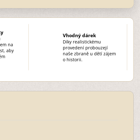
ky
Vhodný dárek
u
Díky realistickému
zem na
provedení probouzejí
st, aby
naše zbraně u dětí zájem
kém
o historii.