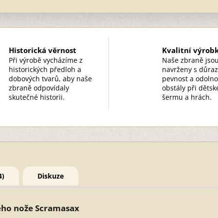
Historická věrnost
Kvalitní výrob
Při výrobě vycházíme z
Naše zbraně jso
historických předloh a
navrženy s důra
dobových tvarů, aby naše
pevnost a odolno
zbraně odpovídaly
obstály při děts
skutečné historii.
šermu a hrách.
4)
Diskuze
ého nože Scramasax