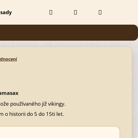
Hledat
Přihlášení
Nákupní
 sady
Doplňky
Obchodní podmínky
Kontak
košík
odnocení
ramasax
že používaného již vikingy.
o historii do 5 do 15ti let.
Následující
 BEZBARVÝ