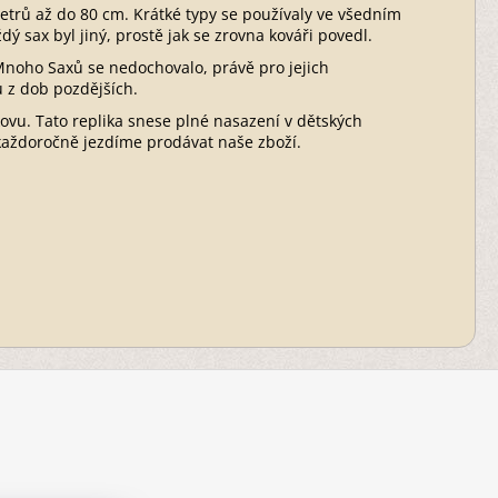
etrů až do 80 cm. Krátké typy se používaly ve všedním
ždý sax byl jiný, prostě jak se zrovna kováři povedl.
 Mnoho Saxů se nedochovalo, právě pro jejich
u z dob pozdějších.
ovu. Tato replika snese plné nasazení v dětských
 každoročně jezdíme prodávat naše zboží.