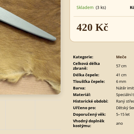
620 Kč
495 Kč
Skladem
(3 ks)
K
420 Kč
Měrná
cena:
Kategorie
:
Meče
Celková délka
57 cm
zbraně
:
Délka čepele
:
41 cm
Tloušťka čepele
:
6 mm
Barva
:
Nátěr imit
Materiál
:
Speciální 
Historické období
:
Raný stře
Uřčeno pro
:
Dětský še
Doporučený věk
:
5–15 let
Vhodný doplněk
ano
kostýmu
: