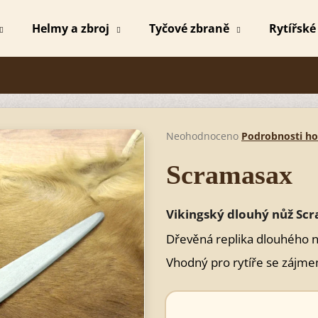
Helmy a zbroj
Tyčové zbraně
Rytířské
Co potřebujete najít?
HLEDAT
Průměrné
Neohodnoceno
Podrobnosti h
hodnocení
produktu
Scramasax
je
Doporučujeme
0,0
z
Vikingský dlouhý nůž Sc
5
hvězdiček.
Dřevěná replika dlouhého no
Vhodný pro rytíře se zájmem 
MEČ MICHAEL
MEČ MICHAEL