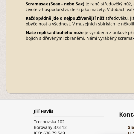
Scramasax (Seax - nebo Sax)
je raně středověký nůž, 
životě v hospodářství, delší jako mačety. V dobách války
Každopádně jde o nejpoužívanější nůž
středověku, ji
obyčejnost a všednost. V muzejních sbírkách je někol
Naše replika dlouhého nože
je vyrobena z bukové pře
bojích s dřevěnými zbraněmi. Námi vyráběný scramax
Z
á
Jiří Havlis
p
Kont
a
Trocnovská 102
t
Borovany 373 12
Sl
í
IČO: 638 79 549
u. 