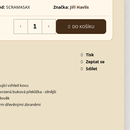
ód:
SCRAMASAX
Značka:
Jiří Havlis
DO KOŠÍKU
Tisk
Zeptat se
Sdílet
ující vzhled kovu
tvrzená buková překližka - silnější
dověk
rm dřevěnými zbraněmi