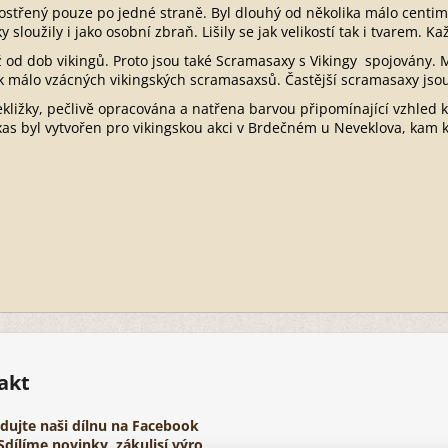
ostřený pouze po jedné straně. Byl dlouhý od několika málo centim
 sloužily i jako osobní zbraň. Lišily se jak velikostí tak i tvarem. Ka
ž od dob vikingů. Proto jsou také Scramasaxy s Vikingy spojovány.
ik málo vzácných vikingských scramasaxsů. Častější scramasaxy jso
kližky, pečlivě opracována a natřena barvou připomínající vzhled k
as byl vytvořen pro vikingskou akci v Brdečném u Neveklova, kam
akt
edujte naši dílnu na Facebook
Sdílíme novinky, zákulisí výro