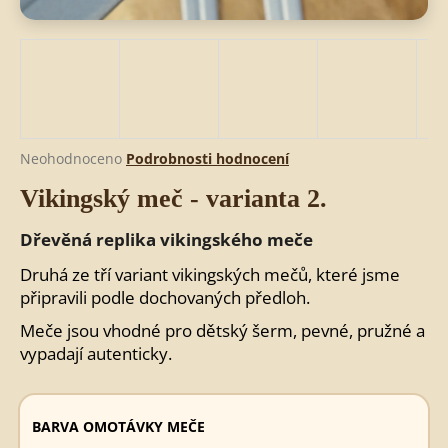
HLEDAT
D
Průměrné
Neohodnoceno
Podrobnosti hodnocení
o
hodnocení
Vikingský meč - varianta 2.
produktu
p
je
o
0,0
Dřevěná replika vikingského meče
r
z
u
5
Druhá ze tří variant vikingských mečů, které jsme
č
hvězdiček.
připravili podle dochovaných předloh.
u
j
Meče jsou vhodné pro dětský šerm, pevné, pružné a
e
vypadají autenticky.
m
e
BARVA OMOTÁVKY MEČE