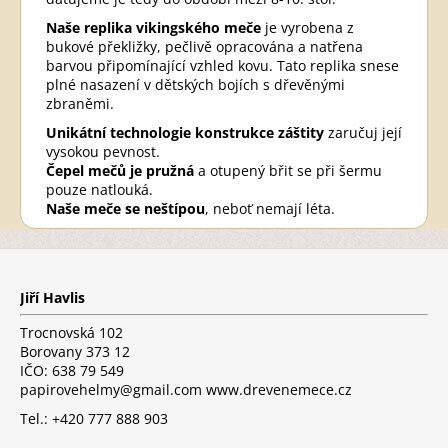
Naše replika vikingského meče
je vyrobena z
bukové překližky, pečlivě opracována a natřena
barvou připomínající vzhled kovu. Tato replika snese
plné nasazení v dětských bojích s dřevěnými
zbraněmi.
Unikátní technologie konstrukce záštity
zaručuj její
vysokou pevnost.
Čepel mečů je pružná
a otupený břit se při šermu
pouze natlouká.
Naše meče se neštípou
, neboť nemají léta.
Z
á
p
Jiří Havlis
a
t
Trocnovská 102
í
Borovany 373 12
IČO: 638 79 549
papirovehelmy@gmail.com www.drevenemece.cz
Tel.: +420 777 888 903