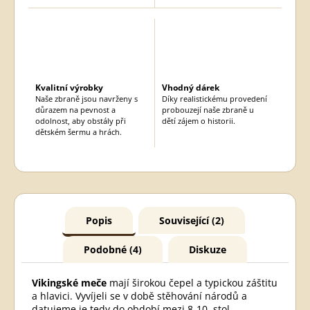
Kvalitní výrobky
Vhodný dárek
Naše zbraně jsou navrženy s
Díky realistickému provedení
důrazem na pevnost a
probouzejí naše zbraně u
odolnost, aby obstály při
dětí zájem o historii.
dětském šermu a hrách.
Popis
Související (2)
Podobné (4)
Diskuze
Vikingské meče
mají širokou čepel a typickou záštitu
a hlavici. Vyvíjeli se v době stěhování národů a
datujeme je tedy do období mezi 8-10. stol.