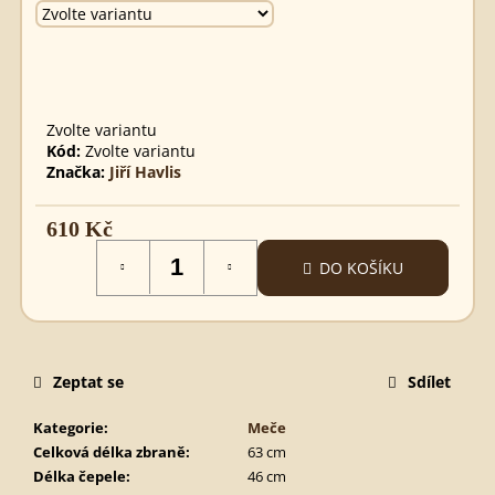
MEČ
MICHAEL
BEZBARVÝ
495
Kč
Zvolte variantu
Kód:
Zvolte variantu
Značka:
Jiří Havlis
610 Kč
Měrná
DO KOŠÍKU
cena:
Zeptat se
Sdílet
Kategorie
:
Meče
Celková délka zbraně
:
63 cm
Délka čepele
:
46 cm