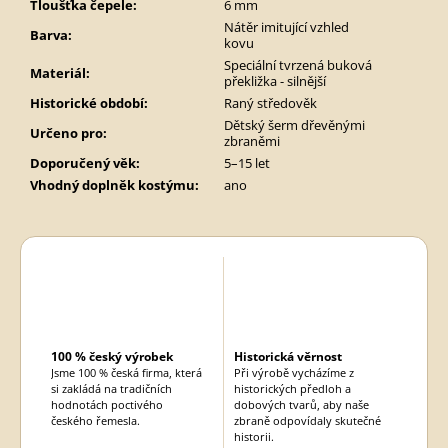
Tloušťka čepele
:
6 mm
Nátěr imitující vzhled
Barva
:
kovu
Speciální tvrzená buková
Materiál
:
překližka - silnější
Historické období
:
Raný středověk
Dětský šerm dřevěnými
Určeno pro
:
zbraněmi
Doporučený věk
:
5–15 let
Vhodný doplněk kostýmu
:
ano
100 % český výrobek
Historická věrnost
Jsme 100 % česká firma, která
Při výrobě vycházíme z
si zakládá na tradičních
historických předloh a
hodnotách poctivého
dobových tvarů, aby naše
českého řemesla.
zbraně odpovídaly skutečné
historii.