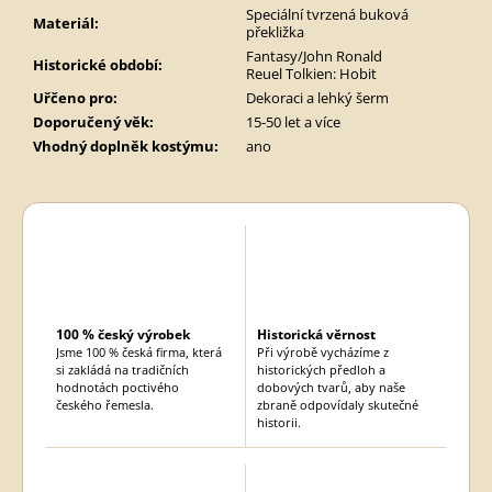
Speciální tvrzená buková
Materiál
:
překližka
Fantasy/John Ronald
Historické období
:
Reuel Tolkien: Hobit
Uřčeno pro
:
Dekoraci a lehký šerm
Doporučený věk
:
15-50 let a více
Vhodný doplněk kostýmu
:
ano
100 % český výrobek
Historická věrnost
Jsme 100 % česká firma, která
Při výrobě vycházíme z
si zakládá na tradičních
historických předloh a
hodnotách poctivého
dobových tvarů, aby naše
českého řemesla.
zbraně odpovídaly skutečné
historii.