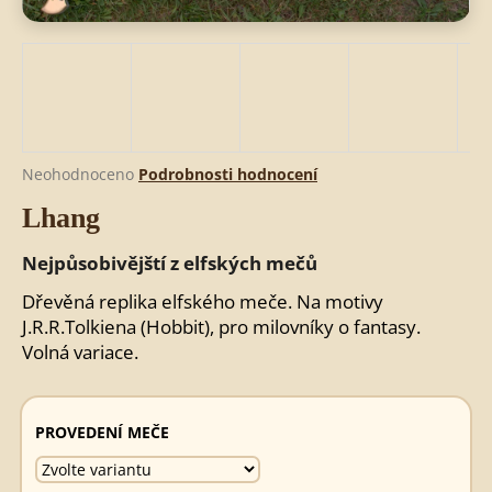
HLEDAT
D
Průměrné
Neohodnoceno
Podrobnosti hodnocení
o
hodnocení
Lhang
produktu
p
je
o
0,0
Nejpůsobivějští z elfských mečů
r
z
u
5
Dřevěná replika elfského meče.
Na motivy
č
hvězdiček.
J.R.R.Tolkiena (Hobbit), pro milovníky o fantasy.
u
Volná variace.
j
e
m
PROVEDENÍ MEČE
e