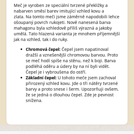
Meč je vyroben ze speciální tvrzené překližky a
nabarven směsí barev imitující vzhled kovu a
zlata. Na tomto meči jsme záměrně napodobili lehce
ošoupaný povrch rukojeti. Nově nanesená barva
mahagonu byla vzhledově příliš výrazná a jakoby
umělá. Tato hlazená varianta je mnohem příjemnější
jak na vzhled, tak i do ruky.
Chromová čepel:
Čepel jsem napatinoval
dražší a vznešenější chromovou barvou. Proto
se meč hodí spíše na stěnu, než k boji. Barva
podléhá oděru a údery by na ní byli vidět.
Čepel je i vybroušena do ostří.
Základní čepel:
U tohoto meče jsem zachoval
přirozený vzhled kovu. Jde o tři nátěry tvrzené
barvy a proto snese i šerm. Upozorňuji ovšem,
že se jedná o dlouhou čepel. Zde je pevnost
snížena.
Z