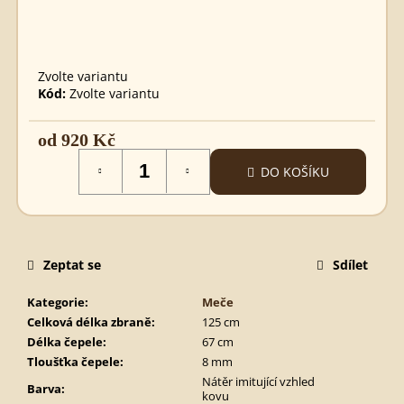
GERMÁNSKÝ
MEČ
680
Kč
Zvolte variantu
Kód:
Zvolte variantu
od
920 Kč
Měrná
DO KOŠÍKU
cena:
Zeptat se
Sdílet
Kategorie
:
Meče
Celková délka zbraně
:
125 cm
Délka čepele
:
67 cm
Tloušťka čepele
:
8 mm
Nátěr imitující vzhled
Barva
:
kovu