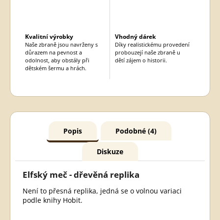
Kvalitní výrobky
Vhodný dárek
Naše zbraně jsou navrženy s
Díky realistickému provedení
důrazem na pevnost a
probouzejí naše zbraně u
odolnost, aby obstály při
dětí zájem o historii.
dětském šermu a hrách.
Popis
Podobné (4)
Diskuze
Elfský meč - dřevěná replika
Není to přesná replika, jedná se o volnou variaci
podle knihy Hobit.