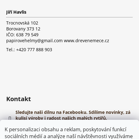
á
p
Jiří Havlis
a
t
Trocnovská 102
í
Borovany 373 12
IČO: 638 79 549
papirovehelmy@gmail.com www.drevenemece.cz
Tel.: +420 777 888 903
Kontakt
Sledujte naši dílnu na Facebooku. Sdílíme novinky, zá
kulisí výroby i radost našich malých rytířů.
https://www.youtube.com/@papirovehelmy
K personalizaci obsahu a reklam, poskytování funkcí
sociálních médií a analýze naší návštěvnosti využíváme