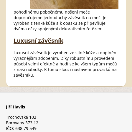
pohodlnému pobočnému nošení meče
doporučujeme jednoduchý závěsník na meč. Je
vyroben z tenké kůže a k opasku se připevňuje
dvěma očky spojenými dekorativním řetězem.
Luxusní závěsník
Luxusní závěsník je vyroben ze silné kůže a doplněn
výraznějším zdobením. Díky robustnímu provedení
působí velmi efektně a hodí se ke všem typům mečů
z naší nabídky. K tomu slouží nastavení provázků na
závěsníku.
Z
á
p
Jiří Havlis
a
t
Trocnovská 102
í
Borovany 373 12
IČO: 638 79 549