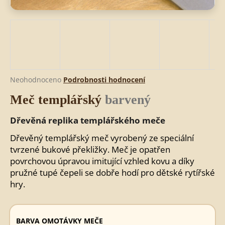
HLEDAT
D
Průměrné
Neohodnoceno
Podrobnosti hodnocení
o
hodnocení
Meč templářský
barvený
produktu
p
je
o
0,0
Dřevěná replika templářského meče
r
z
u
5
Dřevěný templářský meč vyrobený ze speciální
č
hvězdiček.
tvrzené bukové překližky. Meč je opatřen
u
povrchovou úpravou imitující vzhled kovu a díky
j
pružné tupé čepeli se dobře hodí pro dětské rytířské
e
hry.
m
e
BARVA OMOTÁVKY MEČE