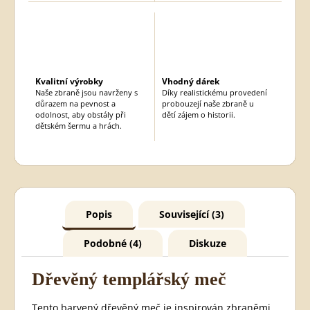
Kvalitní výrobky
Vhodný dárek
Naše zbraně jsou navrženy s
Díky realistickému provedení
důrazem na pevnost a
probouzejí naše zbraně u
odolnost, aby obstály při
dětí zájem o historii.
dětském šermu a hrách.
Popis
Související (3)
Podobné (4)
Diskuze
Dřevěný templářský meč
Tento barvený dřevěný meč je inspirován zbraněmi