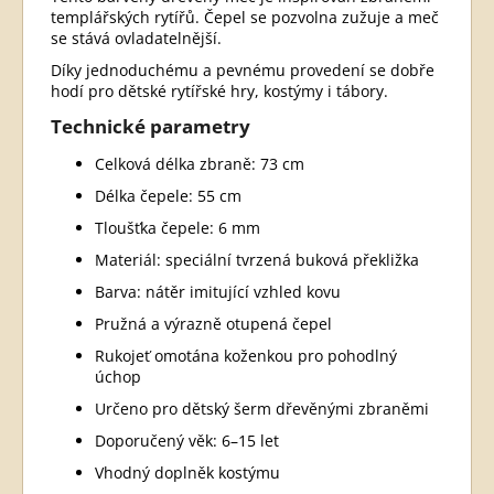
templářských rytířů. Čepel se pozvolna zužuje a meč
se stává ovladatelnější.
Díky jednoduchému a pevnému provedení se dobře
hodí pro dětské rytířské hry, kostýmy i tábory.
Technické parametry
Celková délka zbraně: 73 cm
Délka čepele: 55 cm
Tloušťka čepele: 6 mm
Materiál: speciální tvrzená buková překližka
Barva: nátěr imitující vzhled kovu
Pružná a výrazně otupená čepel
Rukojeť omotána koženkou pro pohodlný
úchop
Určeno pro dětský šerm dřevěnými zbraněmi
Doporučený věk: 6–15 let
Vhodný doplněk kostýmu