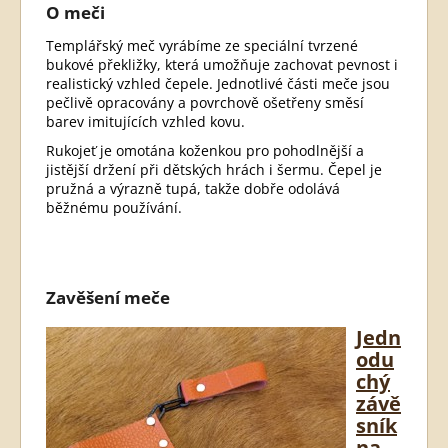
O meči
Templářský meč vyrábíme ze speciální tvrzené
bukové překližky, která umožňuje zachovat pevnost i
realistický vzhled čepele. Jednotlivé části meče jsou
pečlivě opracovány a povrchově ošetřeny směsí
barev imitujících vzhled kovu.
Rukojeť je omotána koženkou pro pohodlnější a
jistější držení při dětských hrách i šermu. Čepel je
pružná a výrazně tupá, takže dobře odolává
běžnému používání.
Zavěšení meče
Jedn
odu
chý
závě
sník
na