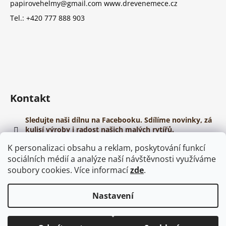
papirovehelmy@gmail.com www.drevenemece.cz
Tel.: +420 777 888 903
Kontakt
Sledujte naši dílnu na Facebooku. Sdílíme novinky, zá
kulisí výroby i radost našich malých rytířů.
https://www.youtube.com/@papirovehelmy
K personalizaci obsahu a reklam, poskytování funkcí
sociálních médií a analýze naší návštěvnosti využíváme
soubory cookies. Více informací
zde
.
Nastavení
Vytvořil Shoptet
Copyright 2026
Dřevěné meče
. Všechna práva vyhrazena.