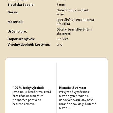
Tloušťka čepele
:
6 mm
Nátěr imitující vzhled
Barva
:
kovu
Speciální tvrzená buková
Materiál
:
překližka
Dětský šerm dřevěnými
Uřčeno pro
:
zbraněmi
Doporučený věk
:
6–15 let
Vhodný doplněk kostýmu
:
ano
100 % český výrobek
Historická věrnost
Jsme 100 % česká firma, která
Při výrobě vycházíme z
si zakládá na tradičních
historických předloh a
hodnotách poctivého
dobových tvarů, aby naše
českého řemesla.
zbraně odpovídaly skutečné
historii.