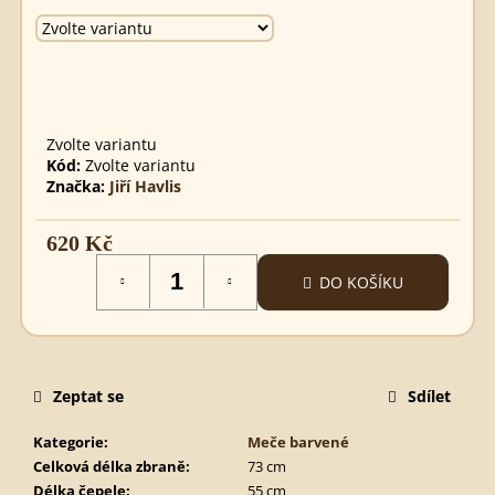
MEČ
TEMPLÁŘSKÝ
STAVEBNICE
STAVEBNICE
290
Kč
Zvolte variantu
Kód:
Zvolte variantu
Značka:
Jiří Havlis
620 Kč
Měrná
DO KOŠÍKU
cena:
Zeptat se
Sdílet
Kategorie
:
Meče barvené
Celková délka zbraně
:
73 cm
Délka čepele
:
55 cm