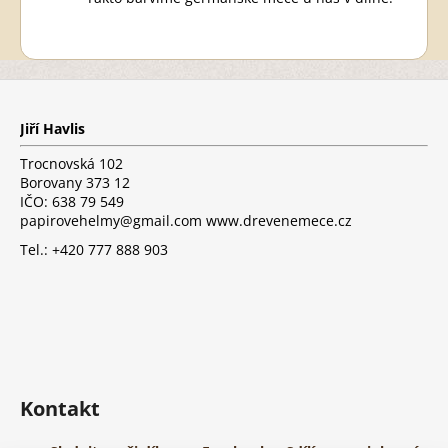
Z
á
p
Jiří Havlis
a
t
Trocnovská 102
í
Borovany 373 12
IČO: 638 79 549
papirovehelmy@gmail.com www.drevenemece.cz
Tel.: +420 777 888 903
Kontakt