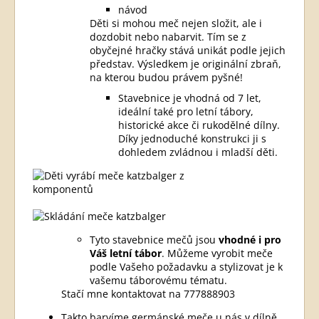
návod
Děti si mohou meč nejen složit, ale i
dozdobit nebo nabarvit. Tím se z
obyčejné hračky stává unikát podle jejich
představ. Výsledkem je originální zbraň,
na kterou budou právem pyšné!
Stavebnice je vhodná od 7 let,
ideální také pro letní tábory,
historické akce či rukodělné dílny.
Díky jednoduché konstrukci ji s
dohledem zvládnou i mladší děti.
Tyto stavebnice mečů jsou
vhodné i pro
Váš letní tábor
. Můžeme vyrobit meče
podle Vašeho požadavku a stylizovat je k
vašemu táborovému tématu.
Stačí mne kontaktovat na 777888903
Takto barvíme germánské meče u nás v dílně.