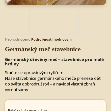
HLEDAT
D
Průměrné
Neohodnoceno
Podrobnosti hodnocení
o
hodnocení
Germánský meč stavebnice
produktu
p
je
o
0,0
Germánský dřevěný meč – stavebnice pro malé
r
z
hrdiny
u
5
č
Staňte se opravdovým rytířem!
hvězdiček.
u
Naše stavebnice germánského meče přenese děti
j
do světa dobrodružství – a navíc si vlastní zbraň
e
vyrobí samy.
m
e
Položka byla vyprodána…