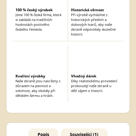
100 % český výrobek
Historická věrnost
Jsme 100 % česká firma, která
Při výrobě vycházíme z
si zakládá na tradičních
historických předloh a
hodnotách poctivého
dobových tvarů, aby naše
českého řemesla.
zbraně odpovídaly skutečné
historii.
Kvalitní výrobky
Vhodný dárek
Naše zbraně jsou navrženy s
Díky realistickému provedení
důrazem na pevnost a
probouzejí naše zbraně u
odolnost, aby obstály při
dětí zájem o historii.
dětském šermu a hrách.
Popis
Související (1)