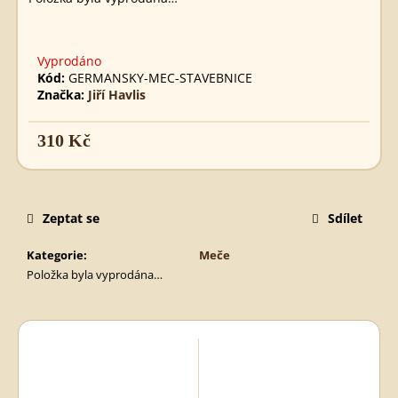
LHANG
920
Kč
Vyprodáno
Kód:
GERMANSKY-MEC-STAVEBNICE
Značka:
Jiří Havlis
310 Kč
Měrná
cena:
Zeptat se
Sdílet
Kategorie
:
Meče
Položka byla vyprodána…