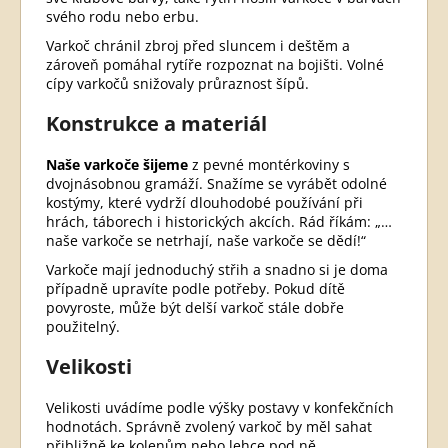
svého rodu nebo erbu.
Varkoč chránil zbroj před sluncem i deštěm a
zároveň pomáhal rytíře rozpoznat na bojišti. Volné
cípy varkočů snižovaly průraznost šípů.
Konstrukce a materiál
Naše varkoče šijeme
z pevné montérkoviny s
dvojnásobnou gramáží. Snažíme se vyrábět odolné
kostýmy, které vydrží dlouhodobé používání při
hrách, táborech i historických akcích. Rád říkám: „…
naše varkoče se netrhají, naše varkoče se dědí!“
Varkoče mají jednoduchý střih a snadno si je doma
případně upravíte podle potřeby. Pokud dítě
povyroste, může být delší varkoč stále dobře
použitelný.
Velikosti
Velikosti uvádíme podle výšky postavy v konfekčních
hodnotách. Správně zvolený varkoč by měl sahat
přibližně ke kolenům nebo lehce pod ně.