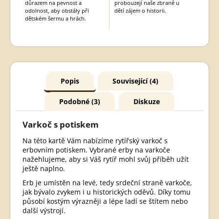
důrazem na pevnost a
probouzejí naše zbraně u
odolnost, aby obstály při
dětí zájem o historii.
dětském šermu a hrách.
Popis
Související (4)
Podobné (3)
Diskuze
Varkoč s potiskem
Na této kartě Vám nabízíme rytířský varkoč s
erbovním potiskem. Vybrané erby na varkoče
nažehlujeme, aby si Váš rytíř mohl svůj příběh užít
ještě naplno.
Erb je umístěn na levé, tedy srdeční straně varkoče,
jak bývalo zvykem i u historických oděvů. Díky tomu
působí kostým výrazněji a lépe ladí se štítem nebo
další výstrojí.