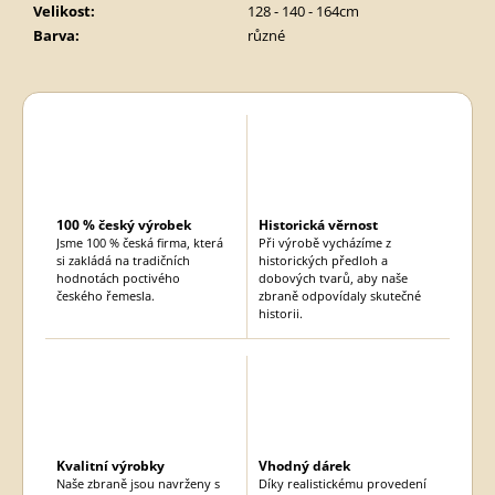
Velikost
:
128 - 140 - 164cm
Barva
:
různé
100 % český výrobek
Historická věrnost
Jsme 100 % česká firma, která
Při výrobě vycházíme z
si zakládá na tradičních
historických předloh a
hodnotách poctivého
dobových tvarů, aby naše
českého řemesla.
zbraně odpovídaly skutečné
historii.
Kvalitní výrobky
Vhodný dárek
Naše zbraně jsou navrženy s
Díky realistickému provedení