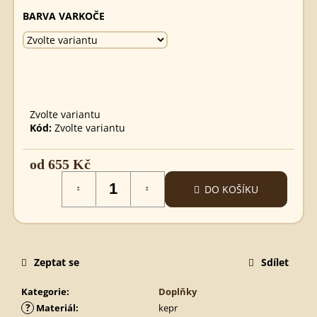
MEČ
BARVA VARKOČE
MICHAEL
620
Kč
Zvolte variantu
Kód:
Zvolte variantu
od
655 Kč
Měrná
DO KOŠÍKU
cena:
Zeptat se
Sdílet
Kategorie
:
Doplňky
?
Materiál
:
kepr