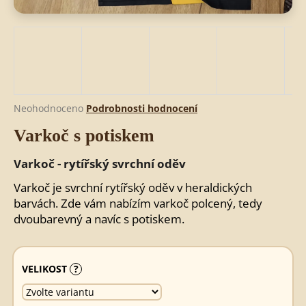
HLEDAT
D
Průměrné
Neohodnoceno
Podrobnosti hodnocení
o
hodnocení
Varkoč s potiskem
produktu
p
je
o
0,0
Varkoč - rytířský svrchní oděv
r
z
u
5
Varkoč je svrchní rytířský oděv v heraldických
č
hvězdiček.
barvách. Zde vám nabízím varkoč polcený, tedy
u
dvoubarevný a navíc s potiskem.
j
e
m
VELIKOST
?
e