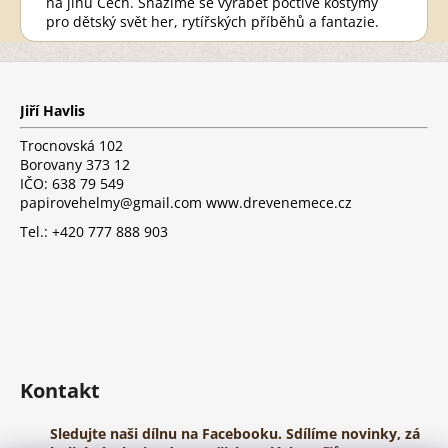
na jihu Čech. Snažíme se vyrábět poctivé kostýmy
pro dětský svět her, rytířských příběhů a fantazie.
Z
á
p
Jiří Havlis
a
t
Trocnovská 102
í
Borovany 373 12
IČO: 638 79 549
papirovehelmy@gmail.com www.drevenemece.cz
Tel.: +420 777 888 903
Kontakt
Sledujte naši dílnu na Facebooku. Sdílíme novinky, zá