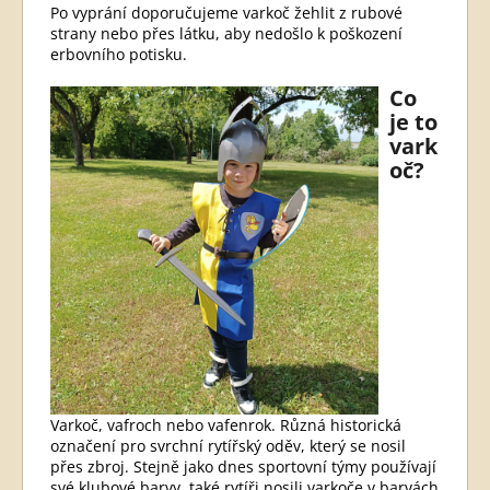
Po vyprání doporučujeme varkoč žehlit z rubové
strany nebo přes látku, aby nedošlo k poškození
erbovního potisku.
Co
je to
vark
oč?
Varkoč, vafroch nebo vafenrok. Různá historická
označení pro svrchní rytířský oděv, který se nosil
přes zbroj. Stejně jako dnes sportovní týmy používají
své klubové barvy, také rytíři nosili varkoče v barvách