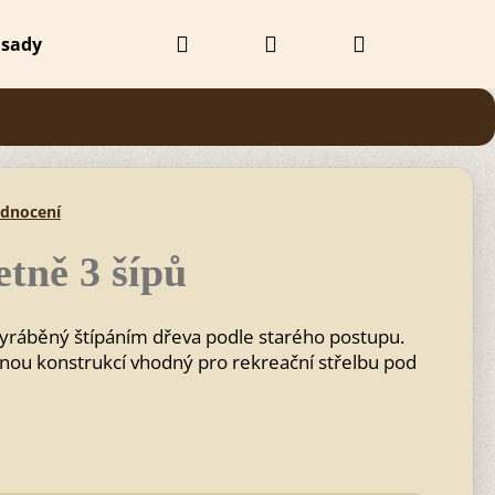
Hledat
Přihlášení
Nákupní
 sady
Doplňky
Obchodní podmínky
Kontak
košík
odnocení
etně 3 šípů
 vyráběný štípáním dřeva podle starého postupu.
žnou konstrukcí vhodný pro rekreační střelbu pod
Následující
 BEZBARVÝ