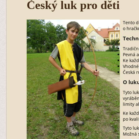
Český luk pro děti
Tento d
o hračk
Techn
Tradičn
Pevná a
Ke každ
Vhodné 
Česká r
O luk
Tyto lu
vyráběn
limity 
Ke každ
po kval
Tyto lu
Možná s