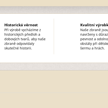
Historická věrnost
Kvalitní výrob
Při výrobě vycházíme z
Naše zbraně jso
historických předloh a
navrženy s důra
dobových tvarů, aby naše
pevnost a odolno
zbraně odpovídaly
obstály při děts
skutečné historii.
šermu a hrách.