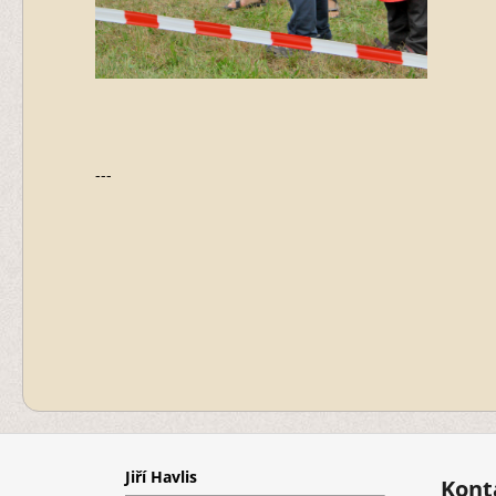
---
Z
á
Jiří Havlis
p
Kont