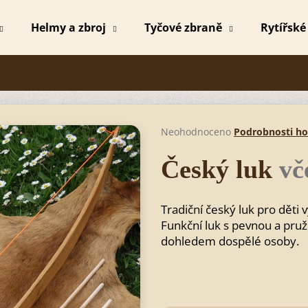
Helmy a zbroj
Tyčové zbraně
Rytířské
Co potřebujete najít?
HLEDAT
Průměrné
Neohodnoceno
Podrobnosti h
hodnocení
produktu
Český luk
vč
je
Doporučujeme
0,0
z
Tradiční český luk pro děti
5
hvězdiček.
Funkční luk s pevnou a pru
dohledem dospělé osoby.
MEČ MICHAEL
MEČ MICHAEL