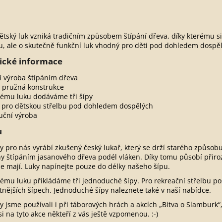
ětský luk vzniká tradičním způsobem štípání dřeva, díky kterému s
u, ale o skutečně funkční luk vhodný pro děti pod dohledem dospě
ické informace
í výroba štípáním dřeva
 pružná konstrukce
ému luku dodáváme tři šípy
pro dětskou střelbu pod dohledem dospělých
uční výroba
u
ky pro nás vyrábí zkušený český lukař, který se drží starého způsob
y štípáním jasanového dřeva podél vláken. Díky tomu působí přiro
ale mají. Luky napínejte pouze do délky našeho šípu.
ému luku přikládáme tři jednoduché šípy. Pro rekreační střelbu po
itnějších šípech. Jednoduché šípy naleznete také v naší nabídce.
ky jsme používali i při táborových hrách a akcích „Bitva o Slamburk“
i na tyto akce někteří z vás ještě vzpomenou. :-)