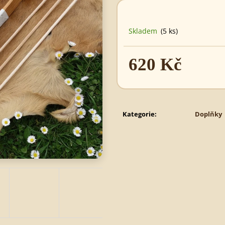
620 Kč
495 Kč
Skladem
(5 ks)
620 Kč
Měrná
cena:
Kategorie
:
Doplňky