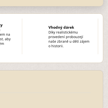
ky
Vhodný dárek
u
Díky realistickému
zem na
provedení probouzejí
st, aby
naše zbraně u dětí zájem
kém
o historii.