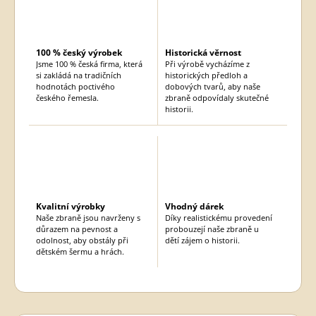
100 % český výrobek
Historická věrnost
Jsme 100 % česká firma, která
Při výrobě vycházíme z
si zakládá na tradičních
historických předloh a
hodnotách poctivého
dobových tvarů, aby naše
českého řemesla.
zbraně odpovídaly skutečné
historii.
Kvalitní výrobky
Vhodný dárek
Naše zbraně jsou navrženy s
Díky realistickému provedení
důrazem na pevnost a
probouzejí naše zbraně u
odolnost, aby obstály při
dětí zájem o historii.
dětském šermu a hrách.