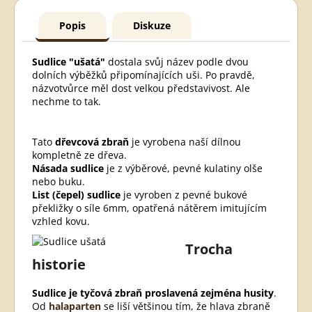
Popis
Diskuze
Sudlice "ušatá"
dostala svůj název podle dvou
dolních výběžků připomínajících uši. Po pravdě,
názvotvůrce měl dost velkou představivost. Ale
nechme to tak.
Tato
dřevcová zbraň
je vyrobena naší dílnou
kompletně ze dřeva.
Násada sudlice
je z výběrové, pevné kulatiny olše
nebo buku.
List (čepel) sudlice
je vyroben z pevné bukové
překližky o síle 6mm, opatřená nátěrem imitujícím
vzhled kovu.
Trocha
historie
Sudlice je tyčová zbraň proslavená zejména husity
.
Od
halaparten
se liší většinou tím, že hlava zbraně