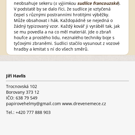
neobsahuje sekeru (
s výjimkou
sudlice francouzské
).
V podstatě by se dalo říci, že sudlice je vztyčená
čepel s různými postranními hrotitými výběžky.
Může obsahovat i hák. Každopádně se nejedná o
žádný typizovaný vzor. Každý kovář ji vyráběl tak, jak
se mu povedla a na co měl materiál. Jde o zbraň
houfce a prostého lidu, neznalého techniky boje s
tyčovými zbraněmi. Sudlici stačilo vysunout z vozové
hradby a kmitat s ní do všech směrů.
Z
á
p
Jiří Havlis
a
t
Trocnovská 102
í
Borovany 373 12
IČO: 638 79 549
papirovehelmy@gmail.com www.drevenemece.cz
Tel.: +420 777 888 903