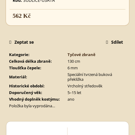
Kód:
SUDLICE-USATA
KATZBALGER
780
562 Kč
Kč
Měrná
cena:
Zeptat se
Sdílet
Kategorie
:
Tyčové zbraně
Celková délka zbraně
:
130 cm
Tloušťka čepele
:
6 mm
Speciální tvrzená buková
Materiál
:
překližka
Historické období
:
Vrcholný středověk
Doporučený věk
:
5–15 let
Vhodný doplněk kostýmu
:
ano
Položka byla vyprodána…