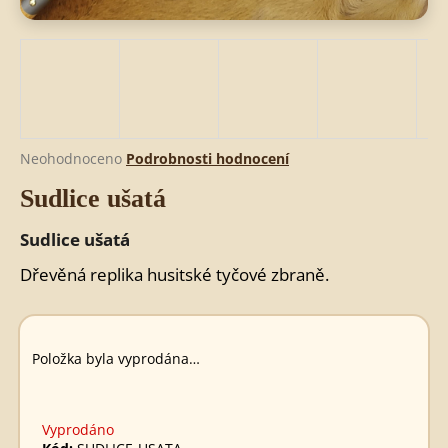
HLEDAT
D
Průměrné
Neohodnoceno
Podrobnosti hodnocení
o
hodnocení
Sudlice ušatá
produktu
p
je
o
0,0
Sudlice ušatá
r
z
u
5
Dřevěná replika husitské tyčové zbraně.
č
hvězdiček.
u
j
e
Položka byla vyprodána…
m
e
Vyprodáno