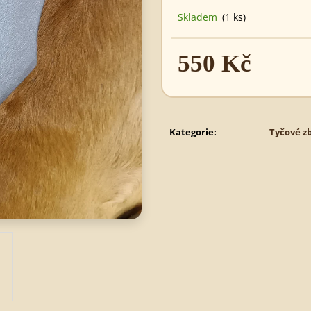
495 Kč
890 Kč
Skladem
(1 ks)
550 Kč
Měrná
cena:
Kategorie
:
Tyčové z