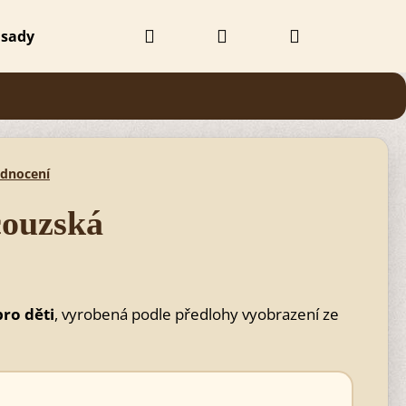
Hledat
Přihlášení
Nákupní
 sady
Doplňky
Obchodní podmínky
Kontak
košík
odnocení
couzská
pro děti
, vyrobená podle předlohy vyobrazení ze
Následující
Č