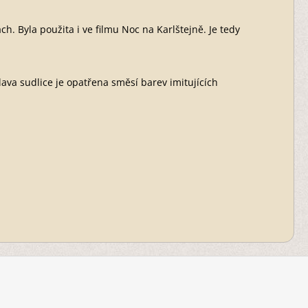
h. Byla použita i ve filmu Noc na Karlštejně. Je tedy
ava sudlice je opatřena směsí barev imitujících