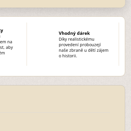
ky
Vhodný dárek
u
Díky realistickému
zem na
provedení probouzejí
st, aby
naše zbraně u dětí zájem
kém
o historii.