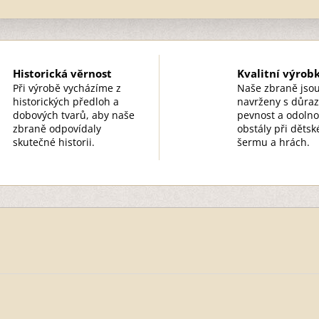
Historická věrnost
Kvalitní výrob
Při výrobě vycházíme z
Naše zbraně jso
historických předloh a
navrženy s důra
dobových tvarů, aby naše
pevnost a odolno
zbraně odpovídaly
obstály při děts
skutečné historii.
šermu a hrách.