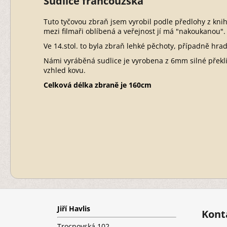
Sudlice francouzská
Tuto tyčovou zbraň jsem vyrobil podle předlohy z knihy
mezi filmaři oblíbená a veřejnost jí má "nakoukanou"
Ve 14.stol. to byla zbraň lehké pěchoty, případně hra
Námi vyráběná sudlice je vyrobena z 6mm silné překli
vzhled kovu.
Celková délka zbraně je 160cm
Z
á
Jiří Havlis
p
Kont
a
Trocnovská 102