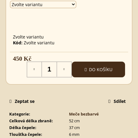
GERMÁNSKÝ
MEČ
680
Kč
Zvolte variantu
Kód:
Zvolte variantu
450 Kč
Měrná
DO KOŠÍKU
cena:
Zeptat se
Sdílet
Kategorie
:
Meče bezbarvé
Celková délka zbraně
:
52 cm
Délka čepele
:
37 cm
Tloušťka čepele
:
6 mm