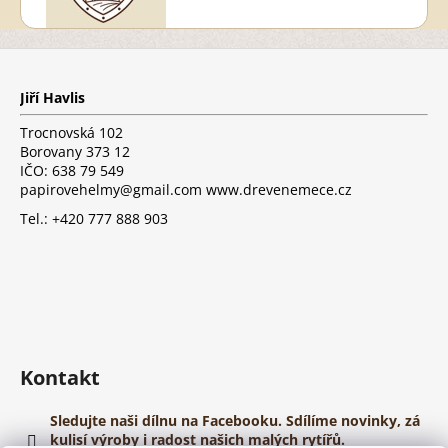
Z
á
p
Jiří Havlis
a
t
Trocnovská 102
í
Borovany 373 12
IČO: 638 79 549
papirovehelmy@gmail.com www.drevenemece.cz
Tel.: +420 777 888 903
Kontakt
Sledujte naši dílnu na Facebooku. Sdílíme novinky, zá
kulisí výroby i radost našich malých rytířů.