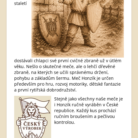
staletí
dostávali chlapci své první cvičné zbraně už v útlém
věku. Nešlo o skutečné meče, ale o lehčí dřevěné
zbraně, na kterých se učili správnému držení,
pohybu a základům šermu. Meč Honzík je určen
především pro hru, rozvoj motoriky, dětské fantazie
a první rytířská dobrodružství.
Stejně jako všechny naše meče je
i Honzík ručně vyráběn v České
republice. Každý kus prochází
ručním broušením a pečlivou
kontrolou.