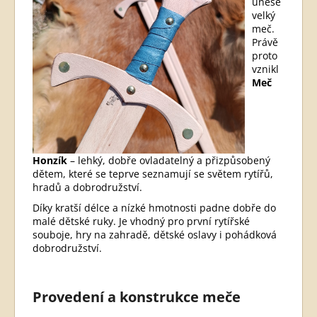
unese
velký
meč.
Právě
proto
vznikl
Meč
Honzík
– lehký, dobře ovladatelný a přizpůsobený
dětem, které se teprve seznamují se světem rytířů,
hradů a dobrodružství.
Díky kratší délce a nízké hmotnosti padne dobře do
malé dětské ruky. Je vhodný pro první rytířské
souboje, hry na zahradě, dětské oslavy i pohádková
dobrodružství.
Provedení a konstrukce meče