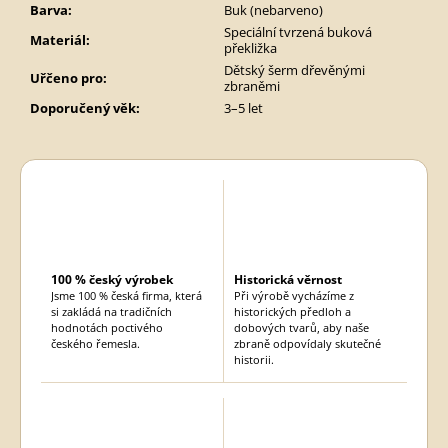
Barva
:
Buk (nebarveno)
Speciální tvrzená buková
Materiál
:
překližka
Dětský šerm dřevěnými
Uřčeno pro
:
zbraněmi
Doporučený věk
:
3–5 let
100 % český výrobek
Historická věrnost
Jsme 100 % česká firma, která
Při výrobě vycházíme z
si zakládá na tradičních
historických předloh a
hodnotách poctivého
dobových tvarů, aby naše
českého řemesla.
zbraně odpovídaly skutečné
historii.