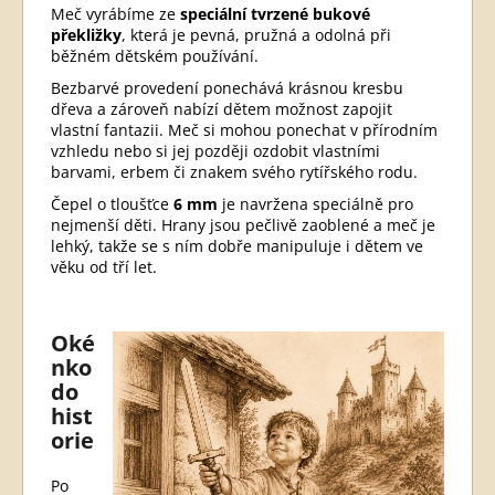
Meč vyrábíme ze
speciální tvrzené bukové
překližky
, která je pevná, pružná a odolná při
běžném dětském používání.
Bezbarvé provedení ponechává krásnou kresbu
dřeva a zároveň nabízí dětem možnost zapojit
vlastní fantazii. Meč si mohou ponechat v přírodním
vzhledu nebo si jej později ozdobit vlastními
barvami, erbem či znakem svého rytířského rodu.
Čepel o tloušťce
6 mm
je navržena speciálně pro
nejmenší děti. Hrany jsou pečlivě zaoblené a meč je
lehký, takže se s ním dobře manipuluje i dětem ve
věku od tří let.
Oké
nko
do
hist
orie
Po