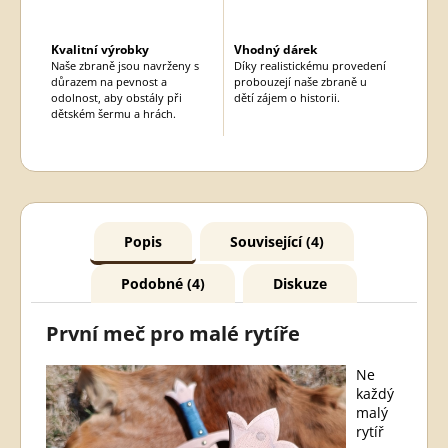
Kvalitní výrobky
Vhodný dárek
Naše zbraně jsou navrženy s
Díky realistickému provedení
důrazem na pevnost a
probouzejí naše zbraně u
odolnost, aby obstály při
dětí zájem o historii.
dětském šermu a hrách.
Popis
Související (4)
Podobné (4)
Diskuze
První meč pro malé rytíře
Ne
každý
malý
rytíř