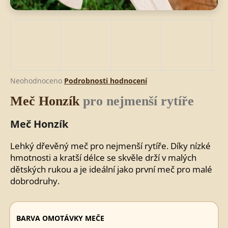
HLEDAT
D
Průměrné
Neohodnoceno
Podrobnosti hodnocení
o
hodnocení
Meč Honzík
pro nejmenší rytíře
produktu
p
je
o
0,0
Meč Honzík
r
z
u
5
č
Lehký dřevěný meč pro nejmenší rytíře. Díky nízké
hvězdiček.
u
hmotnosti a kratší délce se skvěle drží v malých
j
dětských rukou a je ideální jako první meč pro malé
e
dobrodruhy.
m
e
BARVA OMOTÁVKY MEČE